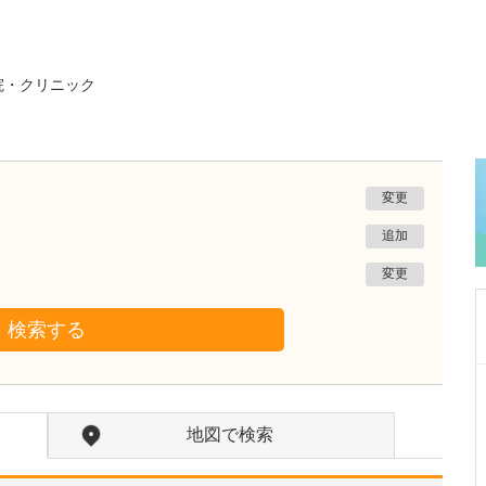
院・クリニック
変更
追加
変更
検索する
千葉県千葉市緑区
あずま腎クリニック
地図で検索
東 昌広
院長
取材記事
開業に至った先生の想いを教えていただけます