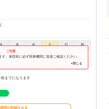
科
水
木
金
土
日
祝
●
●
●
●
ります。来院前に必ず医療機関に直接ご確認ください。
●
●
×閉じる
分前までになります
の医院の詳細をみる