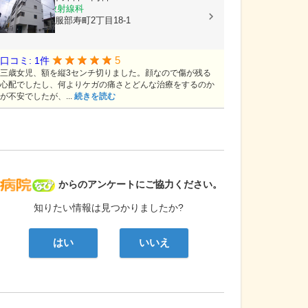
内科, 外科, 放射線科
大阪府豊中市服部寿町2丁目18-1
5
口コミ: 1件
三歳女児、額を縦3センチ切りました。顔なので傷が残る
心配でしたし、何よりケガの痛さとどんな治療をするのか
が不安でしたが、...
続きを読む
病院なび
からのアンケートにご協力ください。
知りたい情報は見つかりましたか?
はい
いいえ