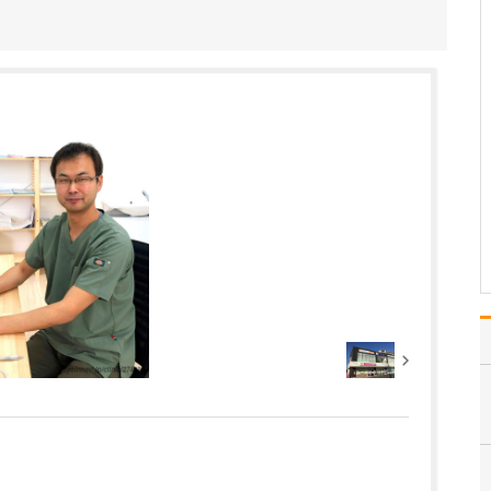
か?
一番のきっかけは、当ク
リニックの透析療法の特
長でもある「長時間透
析」との出会いです。長
時間透析とは週18時間以
上の透析(週3回であれば1
回6時間以上、隔日透析で
あれば1回5時間以上)を行
う透析療法の…
>>記事全文を読む