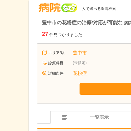
病院なび
人で選べる医院検索
豊中市の花粉症の治療/対応が可能な
病
27
件見つかりました
豊中市
エリア/駅
(未指定)
診療科目
花粉症
詳細条件
一覧表示