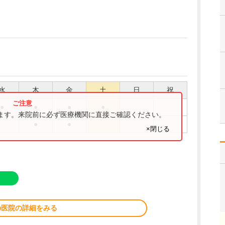
水
木
金
土
日
祝
●
●
●
●
ります。来院前に必ず医療機関に直接ご確認ください。
●
●
×閉じる
の医院の詳細をみる