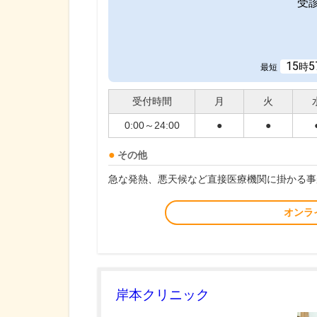
受
15
5
時
最短
受付時間
月
火
0:00～24:00
●
●
その他
急な発熱、悪天候など直接医療機関に掛かる事
オンラ
岸本クリニック