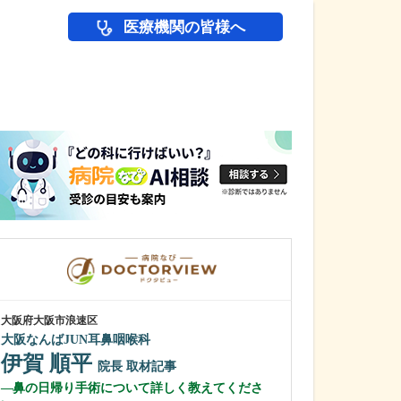
医療機関の皆様へ
医師(ドクター)の
大阪府大阪市浪速区
大阪府大阪市城東区
大阪なんばJUN耳鼻咽喉科
石川消化器内科
伊賀 順平
石川 嶺
院長
取材記事
院
鼻の日帰り手術について詳しく教えてくださ
貴院で受けられ