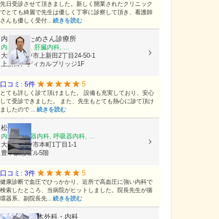
先日受診させて頂きました。新しく開業されたクリニック
でとても綺麗で先生は優しく丁寧に診察して頂き、看護師
さんも優しく受付...
続きを読む
内科外科ためさん診療所
内科, 外科, 肝臓内科, ...
大阪府豊中市上新田2丁目24-50-1
上新田メディカルブリッジ1F
5
口コミ: 5件
とても詳しく診て頂けました。 設備も充実しており、安心
して受診できました。 また、先生もとても熱心に診て頂け
ましたので ...
続きを読む
松田内科
内科, 消化器内科, 呼吸器内科, ...
大阪府豊中市本町1丁目1-1
豊中阪急ビル5階
5
口コミ: 3件
健康診断で血圧でひっかかり、近所で高血圧に強い内科で
検索したところ、当病院がヒットしました。院長先生が循
環器系、副院長先...
続きを読む
医療法人
三木外科・内科