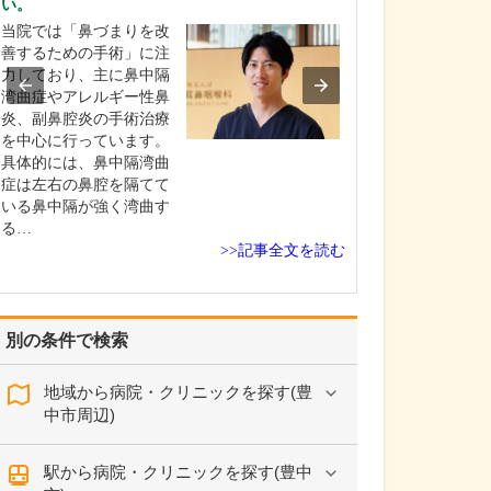
い。
えてください。
当院では「鼻づまりを改
当院では、でき
善するための手術」に注
者さんの苦痛が
力しており、主に鼻中隔
に、細心の注意
湾曲症やアレルギー性鼻
がら検査を実施
炎、副鼻腔炎の手術治療
す。胃カメラは
を中心に行っています。
鼻に対応してお
具体的には、鼻中隔湾曲
時は挿入箇所に
症は左右の鼻腔を隔てて
を使用しますが
いる鼻中隔が強く湾曲す
に応じて鎮静剤
る…
て…
>>記事全文を読む
別の条件で検索
地域から病院・クリニックを探す(豊
中市周辺)
駅から病院・クリニックを探す(豊中