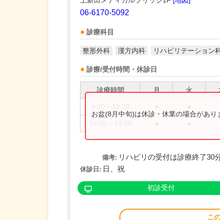
上新田メディカルブリッジ1F
[地図]
06-6170-5092
診療科目
整形外科
漢方内科
リハビリテーション
診療/受付時間・休診日
診療時間
月
火
9:00～12:00
●
●
お盆(8月中旬)は休診・休業の場合があ
16:00～19:00
●
●
リハビリの受付は診療終了30
備考:
日、祝
休診日:
初診受付
こ