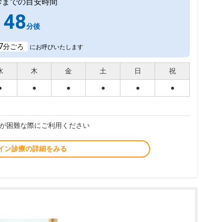
診までの目安時間
48
分後
7
分ごろ
にお呼びいたします
水
木
金
土
日
祝
●
●
●
●
●
●
が困難な際にご利用ください
イン診療の詳細をみる