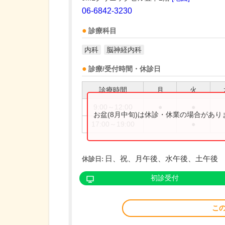
06-6842-3230
診療科目
内科
脳神経内科
診療/受付時間・休診日
診療時間
月
火
9:00～12:00
●
●
お盆(8月中旬)は休診・休業の場合があ
17:00～19:00
●
日、祝、月午後、水午後、土午後
休診日:
初診受付
こ