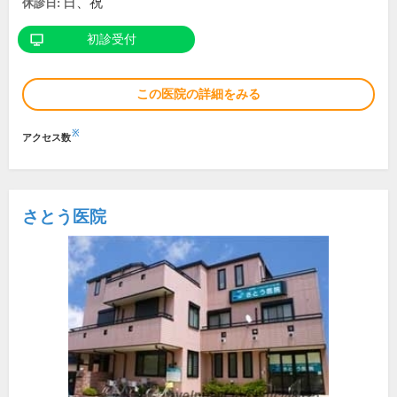
日、祝
休診日:
初診受付
この医院の詳細をみる
※
アクセス数
さとう医院