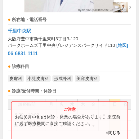
所在地・電話番号
千里中央駅
大阪府豊中市新千里東町3丁目3-120
パークホームズ千里中央ザレジデンスパークサイド110
[地図]
06-6831-1111
診療科目
皮膚科
小児皮膚科
形成外科
美容皮膚科
診療/受付時間・休診日
診療時間
月
火
水
木
金
土
日
祝
9:00～12:00
●
●
●
●
●
お盆(8月中旬)は休診・休業の場合があります。来院前
に必ず医療機関に直接ご確認ください。
16:00～19:00
●
●
●
●
×閉じる