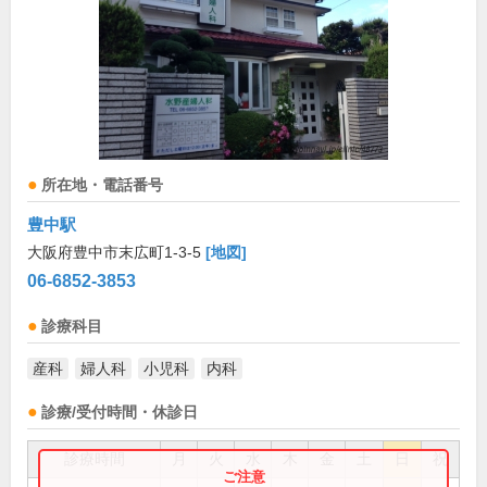
所在地・電話番号
豊中駅
大阪府豊中市末広町1-3-5
[地図]
06-6852-3853
診療科目
産科
婦人科
小児科
内科
診療/受付時間・休診日
診療時間
月
火
水
木
金
土
日
祝