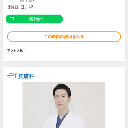
日、祝
休診日:
初診受付
この医院の詳細をみる
※
アクセス数
千里皮膚科