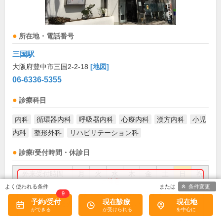
所在地・電話番号
三国駅
大阪府豊中市三国2-2-18
[地図]
06-6336-5355
診療科目
内科
循環器内科
呼吸器内科
心療内科
漢方内科
小児
内科
整形外科
リハビリテーション科
診療/受付時間・休診日
外来受付時間
月
火
水
木
金
土
日
祝
条件変更
9:00～11:30
●
●
●
●
●
お盆(8月中旬)は休診・休業の場合があります。来院前
9
予約/受付
現在診療
現在地
に必ず医療機関に直接ご確認ください。
×閉じる