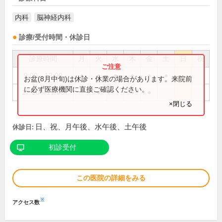
内科
脳神経内科
診療/受付時間・休診日
診療時間
月
火
水
木
金
土
日
祝
9:00～12:00
●
●
●
●
●
●
お盆(8月中旬)は休診・休業の場合があります。来院前
に必ず医療機関に直接ご確認ください。
17:00～19:00
●
●
●
×閉じる
日、祝、月午後、水午後、土午後
休診日:
初診受付
この医院の詳細をみる
※
アクセス数