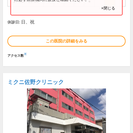
17:00～19:00
●
●
●
●
×閉じる
日、祝
休診日:
この医院の詳細をみる
※
アクセス数
ミクニ佐野クリニック