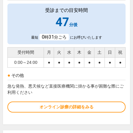
受診までの目安時間
47
分後
0
31
時
分ごろ
最短
にお呼びいたします
受付時間
月
火
水
木
金
土
日
祝
0:00～24:00
●
●
●
●
●
●
●
●
その他
急な発熱、悪天候など直接医療機関に掛かる事が困難な際にご
利用ください
オンライン診療の詳細をみる