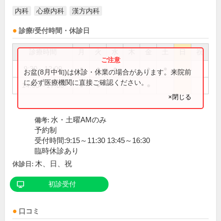
内科
心療内科
漢方内科
診療/受付時間・休診日
診療時間
月
火
水
木
金
土
日
祝
9:30～12:00
●
●
●
●
●
お盆(8月中旬)は休診・休業の場合があります。来院前
に必ず医療機関に直接ご確認ください。
14:00～17:00
●
●
●
×閉じる
水・土曜AMのみ
備考:
予約制
受付時間:9:15～11:30 13:45～16:30
臨時休診あり
木、日、祝
休診日:
初診受付
口コミ