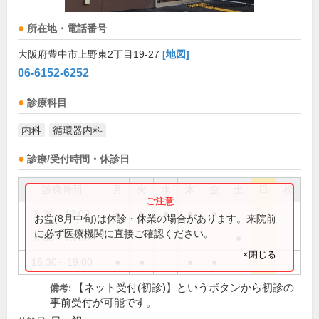
所在地・電話番号
大阪府豊中市上野東2丁目19-27
[地図]
06-6152-6252
診療科目
内科
循環器内科
診療/受付時間・休診日
診療時間
月
火
水
木
金
土
日
祝
8:30～12:00
●
●
●
●
●
お盆(8月中旬)は休診・休業の場合があります。来院前
に必ず医療機関に直接ご確認ください。
8:30～13:00
●
×閉じる
16:30～19:00
●
●
●
●
【ネット受付(初診)】というボタンから初診の
備考:
事前受付が可能です。