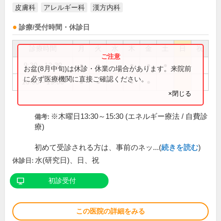
皮膚科
アレルギー科
漢方内科
診療/受付時間・休診日
診療時間
月
火
水
木
金
土
日
祝
9:30～12:30
●
●
●
●
●
お盆(8月中旬)は休診・休業の場合があります。来院前
に必ず医療機関に直接ご確認ください。
16:00～19:00
●
●
●
●
×閉じる
※木曜日13:30～15:30 (エネルギー療法 / 自費診
備考:
療)
初めて受診される方は、事前のネッ...(
続きを読む
)
水(研究日)、日、祝
休診日:
初診受付
この医院の詳細をみる