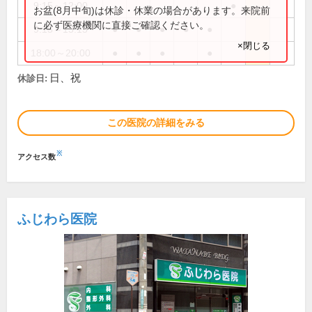
9:15～12:00
●
お盆(8月中旬)は休診・休業の場合があります。来院前
に必ず医療機関に直接ご確認ください。
9:15～13:15
●
●
●
●
●
×閉じる
18:00～20:00
●
●
●
●
日、祝
休診日:
この医院の詳細をみる
※
アクセス数
ふじわら医院