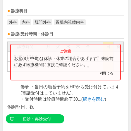
診療科目
外科
内科
肛門外科
胃腸内視鏡内科
診療/受付時間・休診日
診療時間
月
火
水
木
金
土
日
祝
9:00～12:00
●
●
●
●
●
●
お盆(8月中旬)は休診・休業の場合があります。来院前
に必ず医療機関に直接ご確認ください。
16:30～19:00
●
●
●
×閉じる
・当日の順番予約をHPから受け付けています
備考:
(電話受付はしていません)。
・受付時間は診療時間終了30...(
続きを読む
)
日、祝
休診日:
初診・再診受付