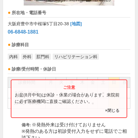
所在地・電話番号
大阪府豊中市中桜塚5丁目20-38
[地図]
06-6848-1881
診療科目
内科
外科
肛門科
リハビリテーション科
診療/受付時間・休診日
診療時間
月
火
水
木
金
土
日
祝
9:00～12:00
●
●
●
●
●
●
お盆(8月中旬)は休診・休業の場合があります。来院前
に必ず医療機関に直接ご確認ください。
16:30～19:30
●
●
●
●
×閉じる
※発熱外来は受け付けておりません
備考:
※発熱のある方は初診受付入力をせずに電話でご相
談下さい