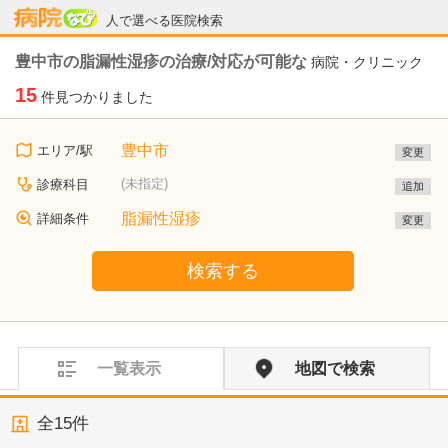
病院なび
人で選べる医院検索
豊中市の脂漏性湿疹の治療/対応が可能な
病院・クリニック
15
件見つかりました
豊中市
エリア/駅
変更
(未指定)
診療科目
追加
脂漏性湿疹
詳細条件
変更
検索する
一覧表示
地図で検索
全
15
件