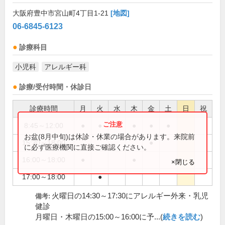
大阪府豊中市宮山町4丁目1-21
[地図]
06-6845-6123
診療科目
小児科
アレルギー科
診療/受付時間・休診日
診療時間
月
火
水
木
金
土
日
祝
8:45～12:00
●
●
●
●
●
●
お盆(8月中旬)は休診・休業の場合があります。来院前
15:30～18:00
●
に必ず医療機関に直接ご確認ください。
16:00～18:00
●
●
×閉じる
17:00～18:00
●
火曜日の14:30～17:30にアレルギー外来・乳児
備考:
健診
月曜日・木曜日の15:00～16:00に予...(
続きを読む
)