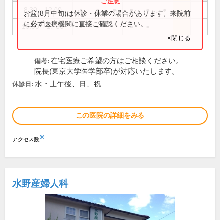
8:30～12:00
●
●
●
●
●
●
お盆(8月中旬)は休診・休業の場合があります。来院前
に必ず医療機関に直接ご確認ください。
15:00～17:30
●
●
●
●
×閉じる
在宅医療ご希望の方はご相談ください。
備考:
院長(東京大学医学部卒)が対応いたします。
水・土午後、日、祝
休診日:
この医院の詳細をみる
※
アクセス数
水野産婦人科