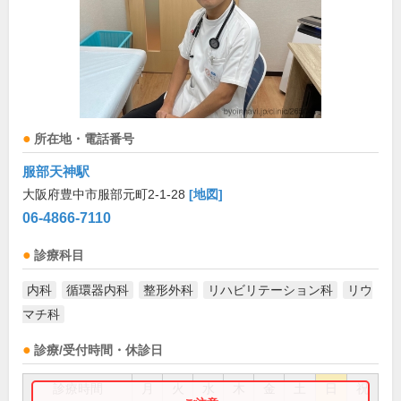
所在地・電話番号
服部天神駅
大阪府豊中市服部元町2-1-28
[地図]
06-4866-7110
診療科目
内科
循環器内科
整形外科
リハビリテーション科
リウ
マチ科
診療/受付時間・休診日
診療時間
月
火
水
木
金
土
日
祝