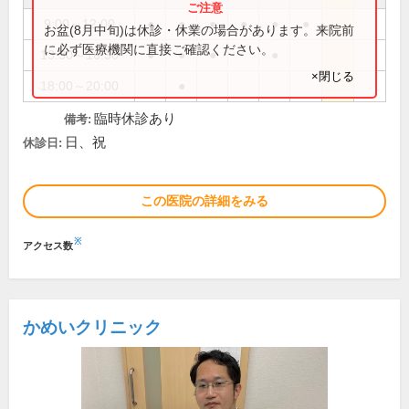
9:00～12:00
●
●
●
●
●
●
お盆(8月中旬)は休診・休業の場合があります。来院前
に必ず医療機関に直接ご確認ください。
13:30～16:30
●
●
●
●
×閉じる
18:00～20:00
●
臨時休診あり
備考:
日、祝
休診日:
この医院の詳細をみる
※
アクセス数
かめいクリニック