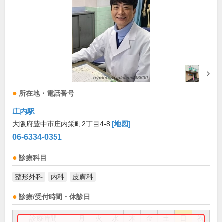
所在地・電話番号
庄内駅
大阪府豊中市庄内栄町2丁目4-8
[地図]
06-6334-0351
診療科目
整形外科
内科
皮膚科
診療/受付時間・休診日
診療時間
月
火
水
木
金
土
日
祝