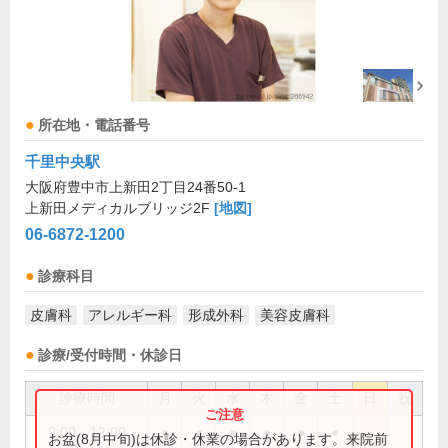
所在地・電話番号
千里中央駅
大阪府豊中市上新田2丁目24番50-1
上新田メディカルブリッジ2F
[地図]
06-6872-1200
診療科目
皮膚科
アレルギー科
形成外科
美容皮膚科
診療/受付時間・休診日
診療時間
月
火
水
木
金
土
日
祝
9:00～12:00
●
●
●
●
●
●
お盆(8月中旬)は休診・休業の場合があります。来院前