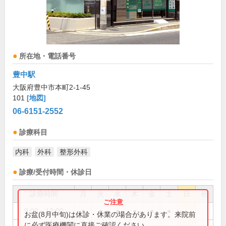
所在地・電話番号
豊中駅
大阪府豊中市本町2-1-45
101
[地図]
06-6151-2552
診療科目
内科
外科
整形外科
診療/受付時間・休診日
診療時間
月
火
水
木
金
土
日
祝
9:00～12:00
●
●
●
●
●
●
お盆(8月中旬)は休診・休業の場合があります。来院前
に必ず医療機関に直接ご確認ください。