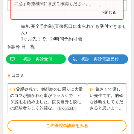
に必ず医療機関に直接ご確認ください。
14:00～17:00
●
●
●
●
●
●
×閉じる
完全予約制(直接窓口に来られても受付できませ
備考:
ん)
1ヶ月先まで、24時間予約可能
日、祝
休診日:
初診・再診受付
初診・再診電話受付
口コミ
父親参観で、似顔絵の口周りに大量
気さくで優し
のゴマが描かれた事がキッカケで、ヒ
い先生です。的確
ゲ脱毛を始めました。院長自身も脱毛
な診断をしてくだ
の経験者らしく的確な...
さると思います。
もっと読む
この医院の詳細をみる