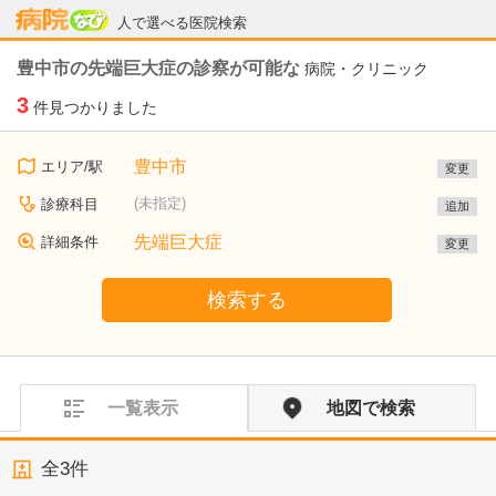
病院なび
人で選べる医院検索
豊中市の先端巨大症の診察が可能な
病院・クリニック
3
件見つかりました
豊中市
エリア/駅
変更
(未指定)
診療科目
追加
先端巨大症
詳細条件
変更
検索する
一覧表示
地図で検索
全
3
件