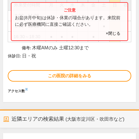
外来受付時間
月
火
水
木
金
土
日
祝
9:00～11:30
●
●
●
●
●
お盆(8月中旬)は休診・休業の場合があります。来院前
に必ず医療機関に直接ご確認ください。
9:00～12:30
●
×閉じる
16:30～18:30
●
●
●
●
木曜AMのみ 土曜12:30まで
備考:
日・祝
休診日:
この医院の詳細をみる
※
アクセス数
近隣エリアの検索結果
(大阪市淀川区・吹田市など)