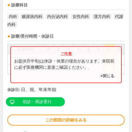
診療科目
内科
糖尿病内科
内分泌内科
女性内科
漢方内科
代謝
内科
診療/受付時間・休診日
診療時間
月
火
水
木
金
土
日
祝
9:00～12:00
●
お盆(8月中旬)は休診・休業の場合があります。来院前
に必ず医療機関に直接ご確認ください。
9:00～13:00
●
●
●
●
●
×閉じる
日、祝、年末年始
休診日:
初診・再診受付
この医院の詳細をみる