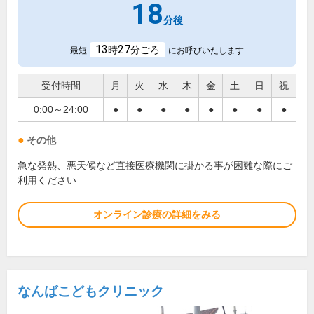
18
分後
13
27
時
分ごろ
最短
にお呼びいたします
受付時間
月
火
水
木
金
土
日
祝
0:00～24:00
●
●
●
●
●
●
●
●
その他
急な発熱、悪天候など直接医療機関に掛かる事が困難な際にご
利用ください
オンライン診療の詳細をみる
なんばこどもクリニック