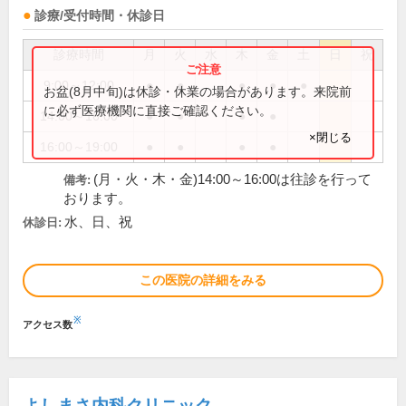
診療/受付時間・休診日
診療時間
月
火
水
木
金
土
日
祝
9:00～12:00
●
●
●
●
●
お盆(8月中旬)は休診・休業の場合があります。来院前
に必ず医療機関に直接ご確認ください。
14:00～16:00
●
●
●
●
×閉じる
16:00～19:00
●
●
●
●
(月・火・木・金)14:00～16:00は往診を行って
備考:
おります。
水、日、祝
休診日:
この医院の詳細をみる
※
アクセス数
よしまさ内科クリニック