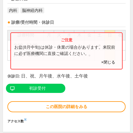
内科
脳神経内科
診療/受付時間・休診日
診療時間
月
火
水
木
金
土
日
祝
9:00～12:00
●
●
●
●
●
●
お盆(8月中旬)は休診・休業の場合があります。来院前
に必ず医療機関に直接ご確認ください。
17:00～19:00
●
●
●
×閉じる
日、祝、月午後、水午後、土午後
休診日:
初診受付
この医院の詳細をみる
※
アクセス数