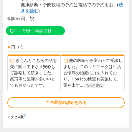
健康診断・予防接種の予約は電話での予約をお...(
続
きを読む
)
日、祝
休診日:
初診・再診受付
口コミ
きちんとこちらの話を
他の医院から変わって受診し
先に聞いて下さり安心し
ました。このクリニックは生活
て診察して頂きました。
習慣病の治療に力を入れてお
高飛車な医師が多い中と
り、Hba1cの検査も実施して、
ても良かったです。
薬を出す...
もっと読む
この医院の詳細をみる
※
アクセス数