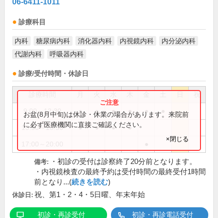
06-6411-1011
診療科目
内科
糖尿病内科
消化器内科
内視鏡内科
内分泌内科
代謝内科
呼吸器内科
診療/受付時間・休診日
診療時間
月
火
水
木
金
土
日
祝
9:00～12:30
●
●
●
●
●
●
お盆(8月中旬)は休診・休業の場合があります。来院前
に必ず医療機関に直接ご確認ください。
13:30～18:30
●
●
●
●
×閉じる
17:00～20:00
●
・初診の受付は診察終了20分前となります。
備考:
・内視鏡検査の最終予約は受付時間の最終受付1時間
前となり...(
続きを読む
)
祝、第1・2・4・5日曜、年末年始
休診日:
初診・再診受付
初診・再診電話受付