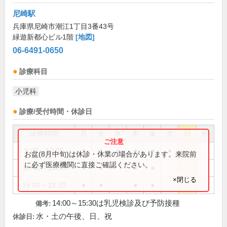
尼崎駅
兵庫県尼崎市潮江1丁目3番43号
緑遊新都心ビル1階
[地図]
06-6491-0650
診療科目
小児科
診療/受付時間・休診日
診療時間
月
火
水
木
金
土
日
祝
9:00～12:00
●
●
●
●
●
●
お盆(8月中旬)は休診・休業の場合があります。来院前
に必ず医療機関に直接ご確認ください。
14:00～15:30
●
●
●
●
×閉じる
16:00～18:30
●
●
●
●
14:00～15:30は乳児検診及び予防接種
備考:
水・土の午後、日、祝
休診日: