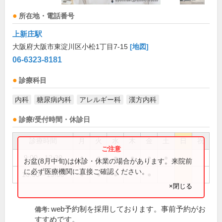
所在地・電話番号
上新庄駅
大阪府大阪市東淀川区小松1丁目7-15
[地図]
06-6323-8181
診療科目
内科
糖尿病内科
アレルギー科
漢方内科
診療/受付時間・休診日
診療時間
月
火
水
木
金
土
日
祝
9:00～12:30
●
●
●
●
●
●
お盆(8月中旬)は休診・休業の場合があります。来院前
に必ず医療機関に直接ご確認ください。
16:00～19:00
●
●
●
●
×閉じる
web予約制を採用しております。事前予約がお
備考:
すすめです。