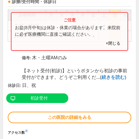
診療/受付時間・休診日
診療時間
月
火
水
木
金
土
日
祝
9:00～13:00
●
●
●
●
●
●
お盆(8月中旬)は休診・休業の場合があります。来院前
に必ず医療機関に直接ご確認ください。
15:00～19:00
●
●
●
●
×閉じる
木・土曜AMのみ
備考:
【ネット受付(初診)】というボタンから初診の事前
受付ができます。どうぞご利用くだ...(
続きを読む
)
日、祝
休診日:
初診受付
この医院の詳細をみる
※
アクセス数