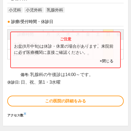
小児科
小児外科
乳腺外科
診療/受付時間・休診日
診療時間
月
火
水
木
金
土
日
祝
9:00～12:00
●
●
●
●
●
●
お盆(8月中旬)は休診・休業の場合があります。来院前
に必ず医療機関に直接ご確認ください。
15:00～17:00
●
●
●
●
×閉じる
乳腺科の午後診は14:00～です。
備考:
日、祝、第1・3水曜
休診日:
この医院の詳細をみる
※
アクセス数