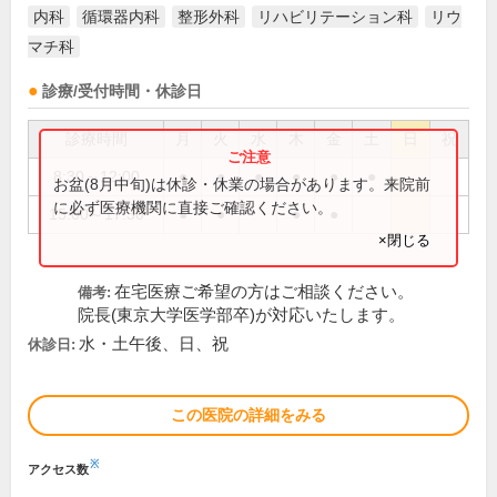
内科
循環器内科
整形外科
リハビリテーション科
リウ
マチ科
診療/受付時間・休診日
診療時間
月
火
水
木
金
土
日
祝
8:30～12:00
●
●
●
●
●
●
お盆(8月中旬)は休診・休業の場合があります。来院前
に必ず医療機関に直接ご確認ください。
15:00～17:30
●
●
●
●
×閉じる
在宅医療ご希望の方はご相談ください。
備考:
院長(東京大学医学部卒)が対応いたします。
水・土午後、日、祝
休診日:
この医院の詳細をみる
※
アクセス数