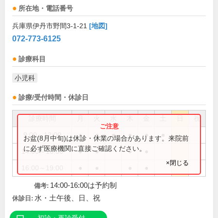
所在地・電話番号
兵庫県伊丹市野間3-1-21
[地図]
072-773-6125
診療科目
小児科
診療/受付時間・休診日
診療時間
月
火
水
木
金
土
日
祝
9:00～12:00
●
●
●
●
●
●
お盆(8月中旬)は休診・休業の場合があります。来院前
に必ず医療機関に直接ご確認ください。
14:00～16:00
●
●
●
●
×閉じる
16:00～19:00
●
●
●
●
14:00-16:00は予約制
備考:
水・土午後、日、祝
休診日: