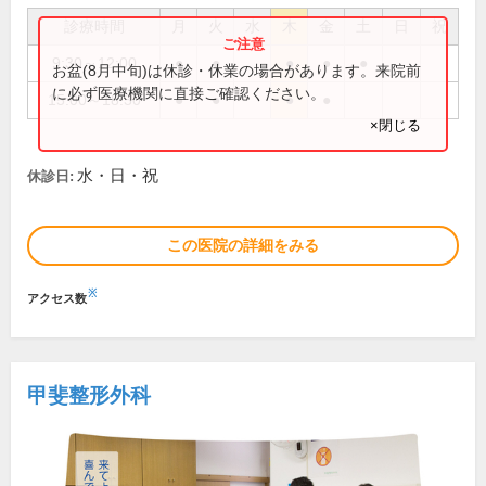
診療時間
月
火
水
木
金
土
日
祝
9:30～12:00
●
●
●
●
●
お盆(8月中旬)は休診・休業の場合があります。来院前
に必ず医療機関に直接ご確認ください。
15:00～18:30
●
●
●
●
×閉じる
水・日・祝
休診日:
この医院の詳細をみる
※
アクセス数
甲斐整形外科