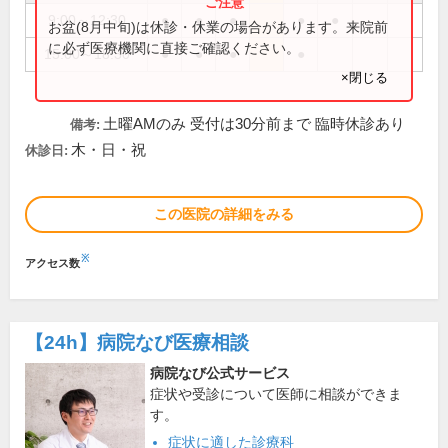
9:00～12:30
●
●
●
●
●
お盆(8月中旬)は休診・休業の場合があります。来院前
に必ず医療機関に直接ご確認ください。
15:00～18:30
●
●
●
●
×閉じる
土曜AMのみ 受付は30分前まで 臨時休診あり
備考:
木・日・祝
休診日:
この医院の詳細をみる
※
アクセス数
【24h】
病院なび医療相談
病院なび公式サービス
症状や受診について医師に相談ができま
す。
症状に適した診療科