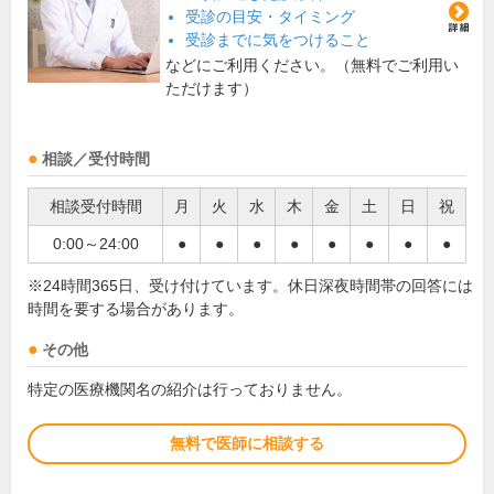
受診の目安・タイミング
受診までに気をつけること
などにご利用ください。（無料でご利用い
ただけます）
相談／受付時間
相談受付時間
月
火
水
木
金
土
日
祝
0:00～24:00
●
●
●
●
●
●
●
●
※24時間365日、受け付けています。休日深夜時間帯の回答には
時間を要する場合があります。
その他
特定の医療機関名の紹介は行っておりません。
無料で医師に相談する