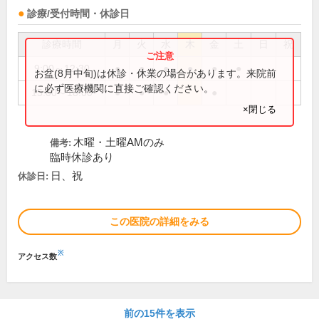
診療/受付時間・休診日
診療時間
月
火
水
木
金
土
日
祝
9:00～12:30
●
●
●
●
●
●
お盆(8月中旬)は休診・休業の場合があります。来院前
に必ず医療機関に直接ご確認ください。
15:00～18:00
●
●
●
●
×閉じる
木曜・土曜AMのみ
備考:
臨時休診あり
日、祝
休診日:
この医院の詳細をみる
※
アクセス数
前の15件を表示