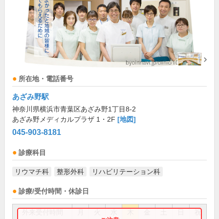
所在地・電話番号
あざみ野駅
神奈川県横浜市青葉区あざみ野1丁目8-2
あざみ野メディカルプラザ 1・2F
[地図]
045-903-8181
診療科目
リウマチ科
整形外科
リハビリテーション科
診療/受付時間・休診日
外来受付時間
月
火
水
木
金
土
日
祝