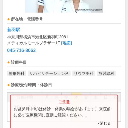
所在地・電話番号
新羽駅
神奈川県横浜市港北区新羽町2081
メディカルモールブラザー1F
[地図]
045-716-8063
診療科目
整形外科
リハビリテーション科
リウマチ科
放射線科
診療/受付時間・休診日
診療時間
月
火
水
木
金
土
日
祝
9:00～13:00
●
●
●
●
●
●
お盆(8月中旬)は休診・休業の場合があります。来院前
に必ず医療機関に直接ご確認ください。
15:00～18:30
●
●
●
●
×閉じる