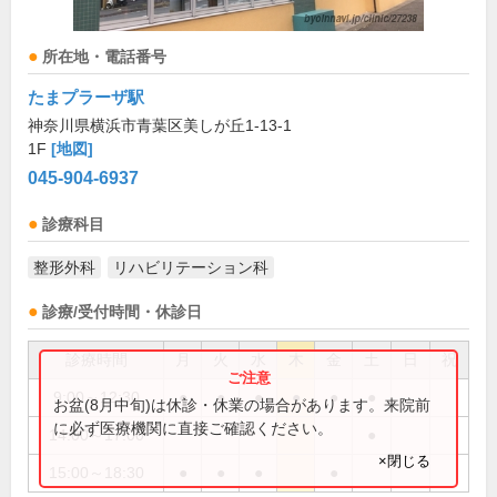
所在地・電話番号
たまプラーザ駅
神奈川県横浜市青葉区美しが丘1-13-1
1F
[地図]
045-904-6937
診療科目
整形外科
リハビリテーション科
診療/受付時間・休診日
診療時間
月
火
水
木
金
土
日
祝
9:00～12:30
●
●
●
●
●
●
お盆(8月中旬)は休診・休業の場合があります。来院前
に必ず医療機関に直接ご確認ください。
14:00～17:00
●
×閉じる
15:00～18:30
●
●
●
●