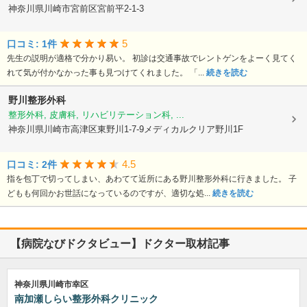
神奈川県川崎市宮前区宮前平2-1-3
5
口コミ: 1件
先生の説明が適格で分かり易い。 初診は交通事故でレントゲンをよーく見てく
れて気が付かなかった事も見つけてくれました。 「...
続きを読む
野川整形外科
整形外科, 皮膚科, リハビリテーション科, ...
神奈川県川崎市高津区東野川1-7-9メディカルクリア野川1F
4.5
口コミ: 2件
指を包丁で切ってしまい、あわてて近所にある野川整形外科に行きました。 子
どもも何回かお世話になっているのですが、適切な処...
続きを読む
【病院なびドクタビュー】ドクター取材記事
神奈川県川崎市幸区
南加瀬しらい整形外科クリニック