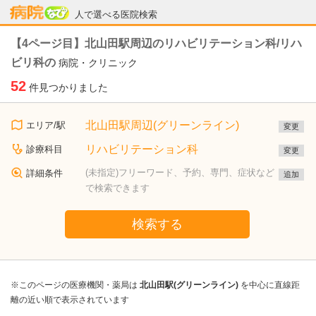
病院なび
人で選べる医院検索
【4ページ目】北山田駅周辺のリハビリテーション科/リハ
ビリ科の
病院・クリニック
52
件見つかりました
北山田駅周辺(グリーンライン)
エリア/駅
変更
リハビリテーション科
診療科目
変更
(未指定)フリーワード、予約、専門、症状など
詳細条件
追加
で検索できます
検索する
※このページの医療機関・薬局は
北山田駅(グリーンライン)
を中心に直線距
離の近い順で表示されています