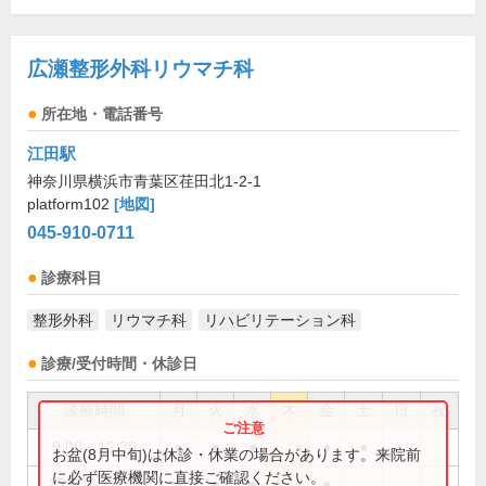
広瀬整形外科リウマチ科
所在地・電話番号
江田駅
神奈川県横浜市青葉区荏田北1-2-1
platform102
[地図]
045-910-0711
診療科目
整形外科
リウマチ科
リハビリテーション科
診療/受付時間・休診日
診療時間
月
火
水
木
金
土
日
祝
9:00～12:30
●
●
●
●
●
お盆(8月中旬)は休診・休業の場合があります。来院前
に必ず医療機関に直接ご確認ください。
15:00～18:30
●
●
●
●