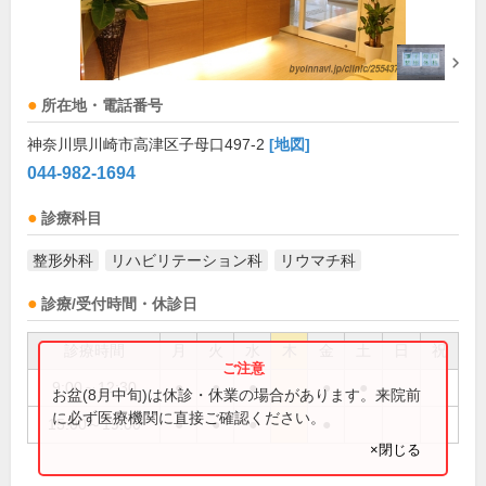
所在地・電話番号
神奈川県川崎市高津区子母口497-2
[地図]
044-982-1694
診療科目
整形外科
リハビリテーション科
リウマチ科
診療/受付時間・休診日
診療時間
月
火
水
木
金
土
日
祝
9:00～12:30
●
●
●
●
●
お盆(8月中旬)は休診・休業の場合があります。来院前
に必ず医療機関に直接ご確認ください。
15:00～19:00
●
●
●
●
×閉じる