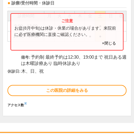
診療/受付時間・休診日
診療時間
月
火
水
木
金
土
日
祝
9:00～13:00
●
●
●
●
●
お盆(8月中旬)は休診・休業の場合があります。来院前
に必ず医療機関に直接ご確認ください。
14:30～19:30
●
●
●
●
●
×閉じる
予約制 最終予約は12:30、19:00まで 祝日ある週
備考:
は木曜診療あり 臨時休診あり
木、日、祝
休診日:
この医院の詳細をみる
※
アクセス数