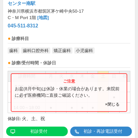
センター南駅
神奈川県横浜市都筑区茅ケ崎中央50-17
C・M Port 1階
[地図]
045-511-8312
診療科目
歯科
歯科口腔外科
矯正歯科
小児歯科
診療/受付時間・休診日
診療時間
月
火
水
木
金
土
日
祝
9:00～13:00
●
●
●
●
●
お盆(8月中旬)は休診・休業の場合があります。来院前
に必ず医療機関に直接ご確認ください。
14:00～16:00
●
×閉じる
14:00～18:00
●
●
●
●
火、土、祝
休診日:
初診受付
初診・再診電話受付