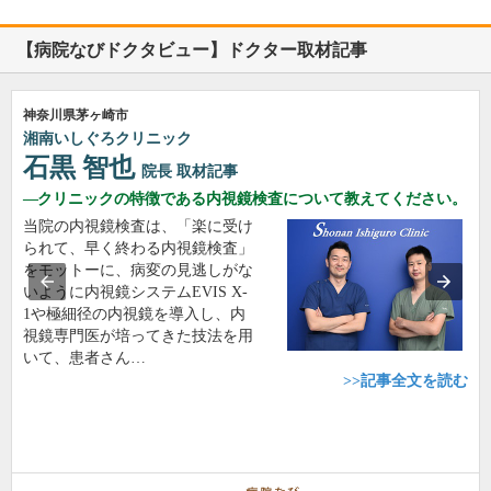
【病院なびドクタビュー】ドクター取材記事
神奈川県茅ヶ崎市
湘南いしぐろクリニック
石黒 智也
院長
取材記事
クリニックの特徴である内視鏡検査について教えてください。
当院の内視鏡検査は、「楽に受け
られて、早く終わる内視鏡検査」
をモットーに、病変の見逃しがな
いように内視鏡システムEVIS X-
1や極細径の内視鏡を導入し、内
視鏡専門医が培ってきた技法を用
いて、患者さん…
>>記事全文を読む