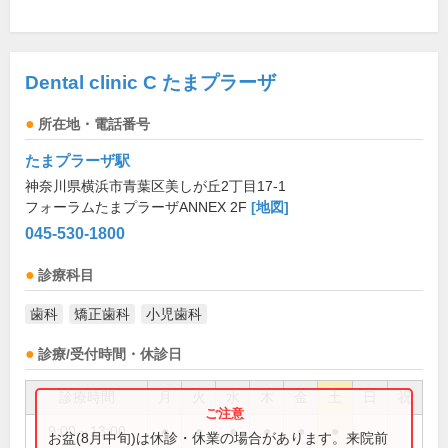
Dental clinic C たまプラーザ
所在地・電話番号
たまプラーザ駅
神奈川県横浜市青葉区美しが丘2丁目17-1
フォーラムたまプラーザANNEX 2F
[地図]
045-530-1800
診療科目
歯科
矯正歯科
小児歯科
診療/受付時間・休診日
診療時間
月
火
水
木
金
土
日
祝
9:00～13:00
●
●
●
●
●
●
お盆(8月中旬)は休診・休業の場合があります。来院前