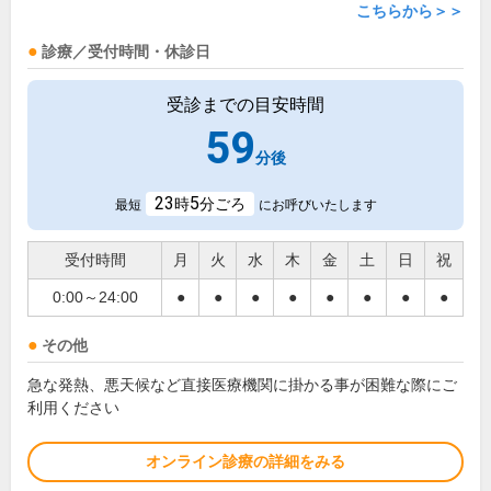
こちらから＞＞
診療／受付時間・休診日
受診までの目安時間
59
分後
23
5
時
分ごろ
最短
にお呼びいたします
受付時間
月
火
水
木
金
土
日
祝
0:00～24:00
●
●
●
●
●
●
●
●
その他
急な発熱、悪天候など直接医療機関に掛かる事が困難な際にご
利用ください
オンライン診療の詳細をみる