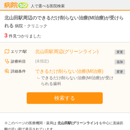
病院なび
人で選べる医院検索
北山田駅周辺のできるだけ削らない治療(MI治療)が受けら
れる
病院・クリニック
3
件見つかりました
北山田駅周辺(グリーンライン)
エリア/駅
変更
(未指定)
診療科目
追加
できるだけ削らない治療(MI治療)
詳細条件
変更
できるだけ削らない治療(MI治療)が受け
られる歯科
検索する
※このページの医療機関・薬局は
北山田駅(グリーンライン)
を中心に直線距
離の近い順で表示されています