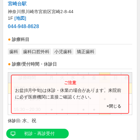
宮崎台駅
神奈川県川崎市宮前区宮崎2-8-44
1F
[地図]
044-948-8628
診療科目
歯科
歯科口腔外科
小児歯科
矯正歯科
診療/受付時間・休診日
診療時間
月
火
水
木
金
土
日
祝
10:00～14:00
●
●
●
●
●
●
お盆(8月中旬)は休診・休業の場合があります。来院前
に必ず医療機関に直接ご確認ください。
15:30～19:30
●
●
×閉じる
15:30～20:30
●
●
●
●
水、祝
休診日:
初診・再診受付