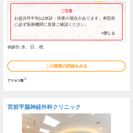
診療時間
月
火
水
木
金
土
日
祝
8:30～12:30
●
●
●
●
お盆(8月中旬)は休診・休業の場合があります。来院前
に必ず医療機関に直接ご確認ください。
13:30～16:30
●
×閉じる
13:30～17:30
●
●
●
●
水、日、祝
休診日:
この医院の詳細をみる
※
アクセス数
宮前平脳神経外科クリニック