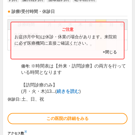
診療/受付時間・休診日
診療時間
月
火
水
木
金
土
日
祝
9:00～12:00
●
●
●
●
お盆(8月中旬)は休診・休業の場合があります。来院前
に必ず医療機関に直接ご確認ください。
13:30～17:00
●
●
×閉じる
※時間表は【外来・訪問診療】の両方を行って
備考:
いる時間となります
【訪問診療のみ】
(月・火・木)13...(
続きを読む
)
土、日、祝
休診日:
この医院の詳細をみる
※
アクセス数