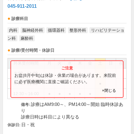
045-911-2011
診療科目
内科
脳神経外科
循環器科
整形外科
リハビリテーショ
ン科
麻酔科
診療/受付時間・休診日
外来受付時間
月
火
水
木
金
土
日
祝
8:00～11:00
●
●
●
●
●
お盆(8月中旬)は休診・休業の場合があります。来院前
に必ず医療機関に直接ご確認ください。
8:00～11:30
●
×閉じる
12:30～16:00
●
●
●
●
●
診療はAM9:00～、PM14:00～開始 臨時休診あ
備考:
り
診療日時は科目により異なる
日・祝
休診日: