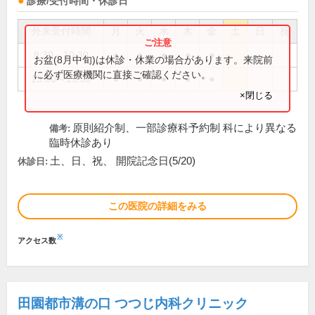
診療/受付時間・休診日
外来受付時間
月
火
水
木
金
土
日
祝
8:30～10:30
●
●
●
●
●
お盆(8月中旬)は休診・休業の場合があります。来院前
に必ず医療機関に直接ご確認ください。
13:00～15:30
●
●
●
●
●
×閉じる
原則紹介制、一部診療科予約制 科により異なる
備考:
臨時休診あり
土、日、祝、 開院記念日(5/20)
休診日:
この医院の詳細をみる
※
アクセス数
田園都市溝の口 つつじ内科クリニック