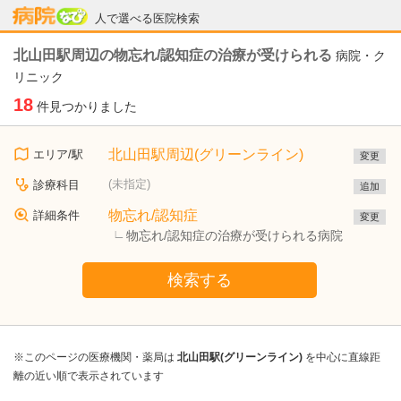
病院なび
人で選べる医院検索
北山田駅周辺の物忘れ/認知症の治療が受けられる
病院・ク
リニック
18
件見つかりました
北山田駅周辺(グリーンライン)
エリア/駅
変更
(未指定)
診療科目
追加
物忘れ/認知症
詳細条件
変更
物忘れ/認知症の治療が受けられる病院
検索する
※このページの医療機関・薬局は
北山田駅(グリーンライン)
を中心に直線距
離の近い順で表示されています