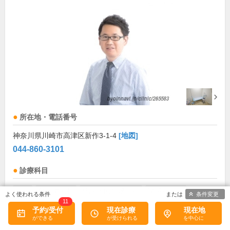
所在地・電話番号
神奈川県川崎市高津区新作3-1-4
[地図]
044-860-3101
診療科目
内科
糖尿病内科
代謝・内分泌内科
循環器内科
条件変更
11
予約/受付
現在診療
現在地
診療/受付時間・休診日