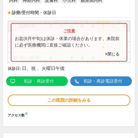
内科
神経内科
皮膚科
小児科
糖尿病内科
診療/受付時間・休診日
診療時間
月
火
水
木
金
土
日
祝
9:00～12:00
●
●
●
●
●
お盆(8月中旬)は休診・休業の場合があります。来院前
に必ず医療機関に直接ご確認ください。
9:00～14:00
●
×閉じる
15:00～18:00
●
●
●
●
日、祝 、火曜日午後
休診日:
初診・再診受付
初診・再診電話受付
この医院の詳細をみる
※
アクセス数