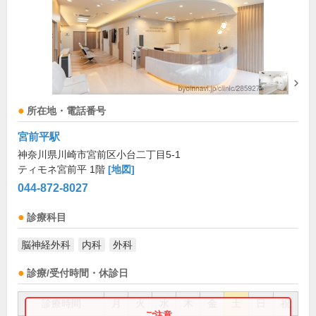
所在地・電話番号
宮前平駅
神奈川県川崎市宮前区小台二丁目5-1
ティモネ宮前平 1階
[地図]
044-872-8027
診療科目
脳神経外科
内科
外科
診療/受付時間・休診日
診療時間
月
火
水
木
金
土
日
祝