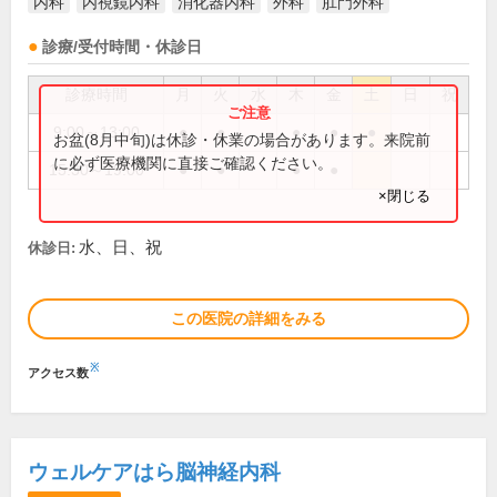
内科
内視鏡内科
消化器内科
外科
肛門外科
診療/受付時間・休診日
診療時間
月
火
水
木
金
土
日
祝
9:00～13:00
●
●
●
●
●
お盆(8月中旬)は休診・休業の場合があります。来院前
に必ず医療機関に直接ご確認ください。
15:30～19:00
●
●
●
●
×閉じる
水、日、祝
休診日:
この医院の詳細をみる
※
アクセス数
ウェルケアはら脳神経内科