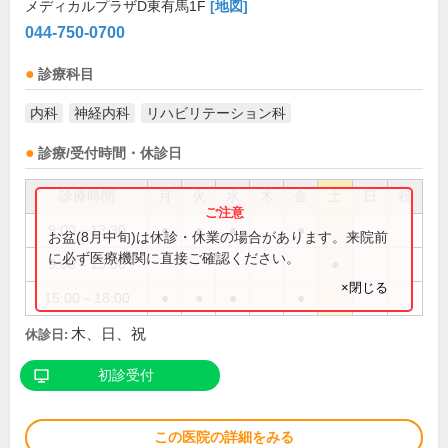
メディカルプラザD東有馬1F
[地図]
044-750-0700
診療科目
内科
神経内科
リハビリテーション科
診療/受付時間・休診日
診療時間
月
火
水
木
金
土
日
祝
9:00～12:30
●
●
●
●
お盆(8月中旬)は休診・休業の場合があります。来院前
に必ず医療機関に直接ご確認ください。
9:00～13:00
●
×閉じる
15:00～18:00
●
●
●
●
木、日、祝
休診日:
初診受付
この医院の詳細をみる