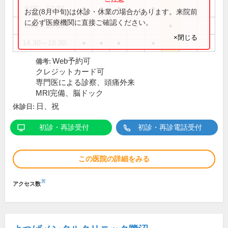
9:00～12:30
●
●
●
●
お盆(8月中旬)は休診・休業の場合があります。来院前
に必ず医療機関に直接ご確認ください。
9:00～13:30
●
●
×閉じる
14:30～18:30
●
●
●
●
Web予約可
備考:
クレジットカード可
専門医による診察、頭痛外来
MRI完備、脳ドック
日、祝
休診日:
初診・再診受付
初診・再診電話受付
この医院の詳細をみる
※
アクセス数