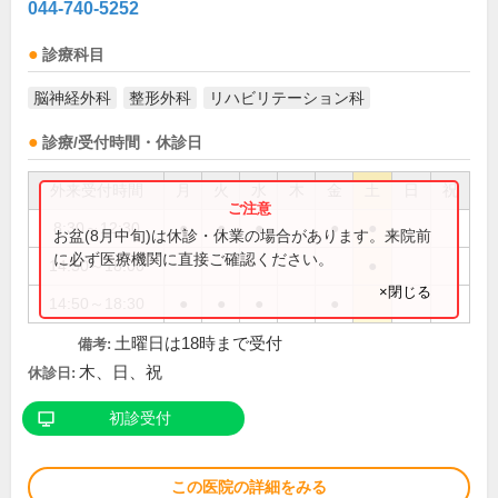
044-740-5252
診療科目
脳神経外科
整形外科
リハビリテーション科
診療/受付時間・休診日
外来受付時間
月
火
水
木
金
土
日
祝
8:30～12:30
●
●
●
●
●
お盆(8月中旬)は休診・休業の場合があります。来院前
に必ず医療機関に直接ご確認ください。
14:50～18:00
●
×閉じる
14:50～18:30
●
●
●
●
土曜日は18時まで受付
備考:
木、日、祝
休診日:
初診受付
この医院の詳細をみる