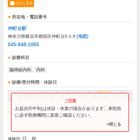
1
口コミ
件
所在地・電話番号
仲町台駅
神奈川県横浜市都筑区仲町台5-1-9
[地図]
045-948-1065
診療科目
脳神経内科
内科
診療/受付時間・休診日
診療時間
月
火
水
木
金
土
日
祝
9:00～12:00
●
●
●
●
●
●
お盆(8月中旬)は休診・休業の場合があります。来院前
に必ず医療機関に直接ご確認ください。
14:00～18:00
●
●
●
●
●
×閉じる
日、祝
休診日: