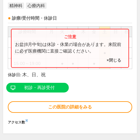
精神科
心療内科
診療/受付時間・休診日
診療時間
月
火
水
木
金
土
日
祝
10:00～13:00
●
●
●
●
お盆(8月中旬)は休診・休業の場合があります。来院前
に必ず医療機関に直接ご確認ください。
10:00～14:00
●
×閉じる
15:00～19:00
●
●
●
木、日、祝
休診日:
初診・再診受付
この医院の詳細をみる
※
アクセス数