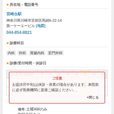
所在地・電話番号
宮崎台駅
神奈川県川崎市宮前区馬絹6-22-14
第一ケーエービル
[地図]
044-854-8821
診療科目
内科
外科
胃腸内科
肛門外科
診療/受付時間・休診日
外来受付時間
月
火
水
木
金
土
日
祝
9:00～12:10
●
●
●
●
●
お盆(8月中旬)は休診・休業の場合があります。来院前
に必ず医療機関に直接ご確認ください。
15:00～18:40
●
●
●
●
×閉じる
土曜AMのみ
備考: