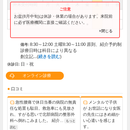
外来受付時間
月
火
水
木
金
土
日
祝
8:30～11:00
●
お盆(8月中旬)は休診・休業の場合があります。来院前
に必ず医療機関に直接ご確認ください。
8:30～12:00
●
●
●
●
●
×閉じる
8:30～12:00 土曜8:30～11:00 原則、紹介予約制
備考:
診療日時は科目により異なる
創立記...(
続きを読む
)
日・祝
休診日:
オンライン診療
口コミ
急性腰痛で休日当番の病院の無責
メンタルで子供
任な処置も駄目。救急車にも見放さ
が お世話になり女医
れ、すがる思いで北部病院の整形外
の先生にはきめ細か
科へ倒れこみました。 紹介...
い心遣いを感じま
もっと
す。
読む