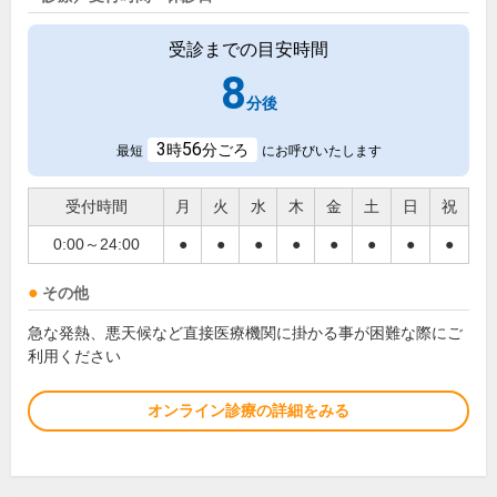
受診までの目安時間
8
分後
3
56
時
分ごろ
最短
にお呼びいたします
受付時間
月
火
水
木
金
土
日
祝
0:00～24:00
●
●
●
●
●
●
●
●
その他
急な発熱、悪天候など直接医療機関に掛かる事が困難な際にご
利用ください
オンライン診療の詳細をみる