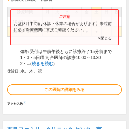
診療時間
月
火
水
木
金
土
日
祝
10:00～13:30
●
●
●
●
●
お盆(8月中旬)は休診・休業の場合があります。来院前
に必ず医療機関に直接ご確認ください。
15:00～19:00
●
●
●
●
×閉じる
受付は午前午後ともに診療終了15分前まで
備考:
1・3・5日曜:河合医師の診療10:00～13:30
2・...(
続きを読む
)
水、木、祝
休診日:
この医院の詳細をみる
※
アクセス数