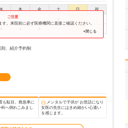
水
木
金
土
日
祝
●
ります。来院前に必ず医療機関に直接ご確認ください。
●
●
●
×閉じる
:00 原則、紹介予約制
置も駄目。救急車に
メンタルで子供が お世話になり
外科へ倒れこみまし
女医の先生にはきめ細かい心遣い
を感じます。