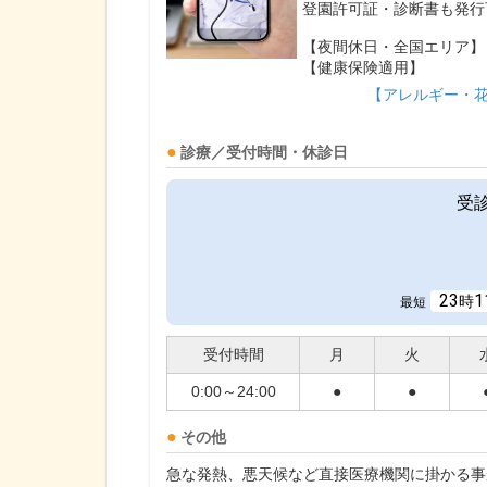
登園許可証・診断書も発行
【夜間休日・全国エリア】
【健康保険適用】
【アレルギー・
診療／受付時間・休診日
受
23
1
時
最短
受付時間
月
火
0:00～24:00
●
●
その他
急な発熱、悪天候など直接医療機関に掛かる事