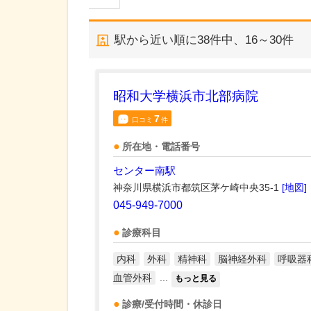
駅から近い順に
38
件中、
16～30件
昭和大学横浜市北部病院
7
口コミ
件
所在地・電話番号
センター南駅
神奈川県横浜市都筑区茅ケ崎中央35-1
[地図]
045-949-7000
診療科目
内科
外科
精神科
脳神経外科
呼吸器
血管外科
...
もっと見る
診療/受付時間・休診日