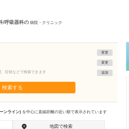
科/呼吸器科の
病院・クリニック
変更
変更
門、症状などで検索できます
追加
検索する
神奈川県相模原市中央区
吉川整形外科
ーンライン)
を中心に直線距離の近い順で表示されています
吉川 恭弘
院長
取材記事
貴院の診療方針について教えてください。
地図で検索