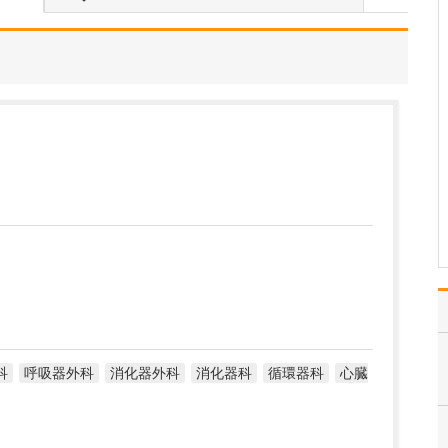
当院では、問診、診察、
レントゲンなどから正確
な診断を行い、現在の整
形外科・リウマチ科のス
タンダードな治療法をベ
ースに、患者さんと相談
しながら、より快適な状
態に導くことを重要視し
ています。薬物療法や注
射…
>>記事全文を読む
科
呼吸器外科
消化器外科
消化器科
循環器科
心臓