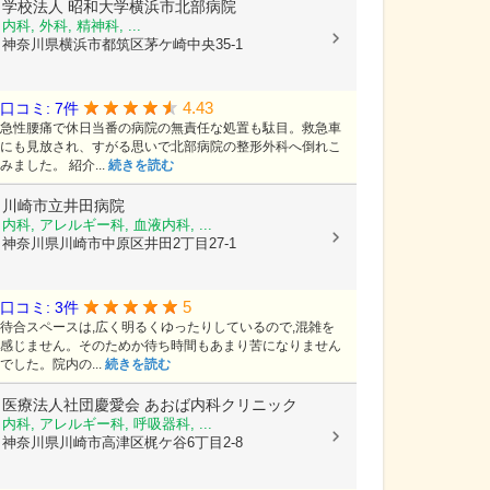
学校法人
昭和大学横浜市北部病院
内科, 外科, 精神科, ...
神奈川県横浜市都筑区茅ケ崎中央35-1
4.43
口コミ: 7件
急性腰痛で休日当番の病院の無責任な処置も駄目。救急車
にも見放され、すがる思いで北部病院の整形外科へ倒れこ
みました。 紹介...
続きを読む
川崎市立井田病院
内科, アレルギー科, 血液内科, ...
神奈川県川崎市中原区井田2丁目27-1
5
口コミ: 3件
待合スペースは,広く明るくゆったりしているので,混雑を
感じません。そのためか待ち時間もあまり苦になりません
でした。院内の...
続きを読む
医療法人社団慶愛会
あおば内科クリニック
内科, アレルギー科, 呼吸器科, ...
神奈川県川崎市高津区梶ケ谷6丁目2-8