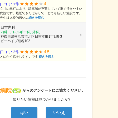
4
口コミ: 1件
立川の幸町にあり、駐車場が充実していて車で行きやすい
病院です。最近できたばかりで、とても新しい施設です。
先生は比較的若い...
続きを読む
日吉内科
内科, アレルギー科, 外科, ...
神奈川県横浜市港北区日吉本町1丁目8-3
ビーハイブ細谷102
4.5
口コミ: 2件
とにかく話をしやすいです
続きを読む
病院なび
からのアンケートにご協力ください。
知りたい情報は見つかりましたか?
はい
いいえ