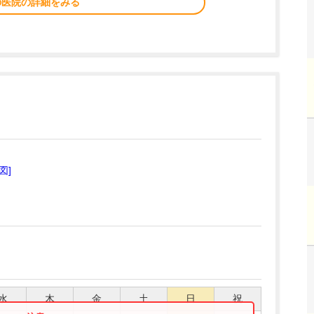
の医院の詳細をみる
図]
水
木
金
土
日
祝