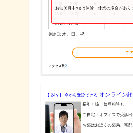
9:00～12:00
●
●
お盆(8月中旬)は休診・休業の場合があ
16:00～18:00
●
●
18:00～20:00
水、日、祝
休診日:
こ
※
アクセス数
オンライン診
【 24h 】 今から受診できる
長引く咳、禁煙相談も
ご自宅・オフィスで受診出
お薬はお近くの薬局、宅配