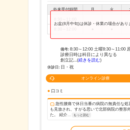
外来受付時間
月
火
8:30～11:00
お盆(8月中旬)は休診・休業の場合があ
8:30～12:00
●
●
8:30～12:00 土曜8:30～11
備考:
診療日時は科目により異なる
創立記...(
続きを読む
)
日・祝
休診日:
オンライン診療
口コミ
急性腰痛で休日当番の病院の無責任な処
も見放され、すがる思いで北部病院の整形
た。 紹介...
もっと読む