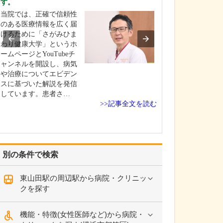
す。
りますか?
当院では、正確で信頼性
地域のかかりつ
のある医療情報を広く届
て、健康寿命を
けるために「さがみひま
診療が大切だと
わり健康大学」というホ
ます。そのため
ームページとYouTubeチ
はり高血圧や糖
ャンネルを開設し、病気
った生活習慣病
や治療についてエビデン
進行予防、心筋
スに基づいた解説を発信
不全など心疾患
しています。患者さ…
た後の再発防止
>>記事全文を読む
き…
別の条件で検索
東山田駅の周辺駅から病院・クリニッ
クを探す
機能・特徴(女性医師など)から病院・