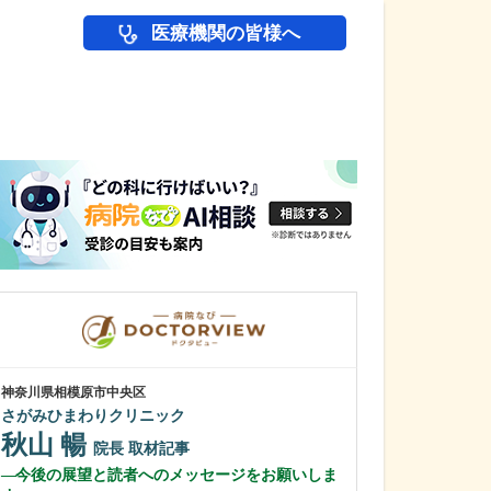
医療機関の皆様へ
医師(ドクター)の
神奈川県相模原市中央区
神奈川県川崎市多摩
さがみひまわりクリニック
生田ハート内科
秋山 暢
石橋 祐記
院長
取材記事
今後の展望と読者へのメッセージをお願いしま
先生が特に力を