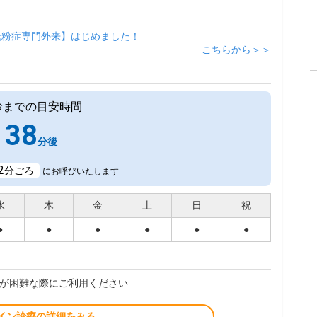
花粉症専門外来】はじめました！
こちらから＞＞
診までの目安時間
38
分後
2
分ごろ
にお呼びいたします
水
木
金
土
日
祝
●
●
●
●
●
●
が困難な際にご利用ください
イン診療の詳細をみる