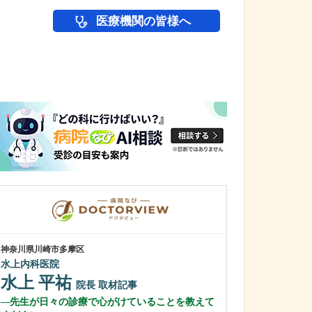
医療機関の皆様へ
医師(ドクター)の
神奈川県川崎市多摩区
神奈川県横浜市磯子
水上内科医院
磯子みみはなの
水上 平祐
中崎 浩一
院長
取材記事
先生が日々の診療で心がけていることを教えて
特に、力を入れ