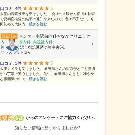
5
口コミ: 4件
大腸内視鏡検査を受けました。 会社の大腸がん便潜血検査
で要精密検査の結果の通知が来たので、色々不安な中、今
回初めて大腸内...
続きを読む
センター南駅前内科おなかクリニック
認証済み
内科, 消化器内科, 内視鏡内科, ...
神奈川県横浜市都筑区茅ケ崎中央6-1
サウスウッド3階
5
口コミ: 3件
大腸カメラを受けました。 看護師さんの対応がとても親切
かつ丁寧で安心しました。先生、看護師さんともに和やか
な雰囲気の中で...
続きを読む
病院なび
からのアンケートにご協力ください。
知りたい情報は見つかりましたか?