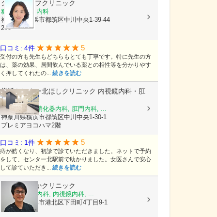
グッドライフクリニック
糖尿病内科, 内科
神奈川県横浜市都筑区中川中央1-39-44
203
5
口コミ: 4件
受付の方も先生もどちらもとても丁寧です。特に先生の方
は、薬の効果、居間飲んでいる薬との相性等を分かりやす
く押してくれたの...
続きを読む
横浜センター北ほしクリニック 内視鏡内科・肛
門外科
内視鏡内科, 消化器内科, 肛門内科, ...
神奈川県横浜市都筑区中川中央1-30-1
プレミアヨコハマ2階
5
口コミ: 1件
痔が酷くなり、初診で診ていただきました。ネットで予約
をして、センター北駅前で助かりました。女医さんで安心
して診ていただき...
続きを読む
日吉おおつかクリニック
内科, 消化器内科, 内視鏡内科, ...
神奈川県横浜市港北区下田町4丁目9-1