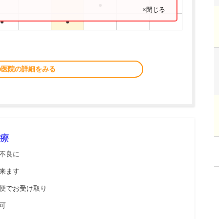
●
×閉じる
●
●
の医院の詳細をみる
療
不良に
来ます
便でお受け取り
可