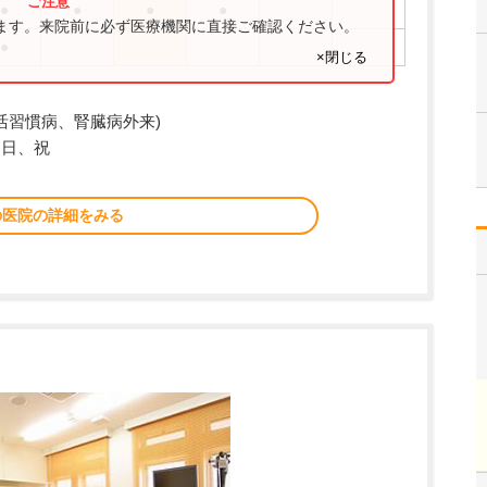
●
●
●
●
ります。来院前に必ず医療機関に直接ご確認ください。
●
×閉じる
活習慣病、腎臓病外来)
、日、祝
の医院の詳細をみる