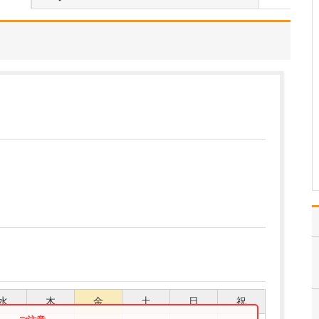
当クリニックでは、患者
さんがお悩みの症状に対
する適切な診断、治療を
行うことは当然ですが、
病気の発症を未然に防ぎ
健康増進を目指す「一次
予防」の観点から、患者
さんの健康意識を高める
ことにも積極的に取り組
ん…
>>記事全文を読む
水
木
金
土
日
祝