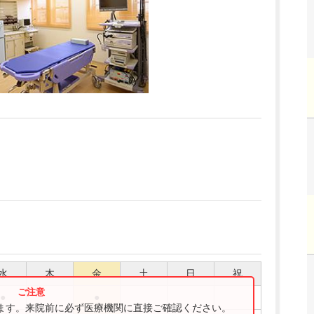
水
木
金
土
日
祝
●
●
ります。来院前に必ず医療機関に直接ご確認ください。