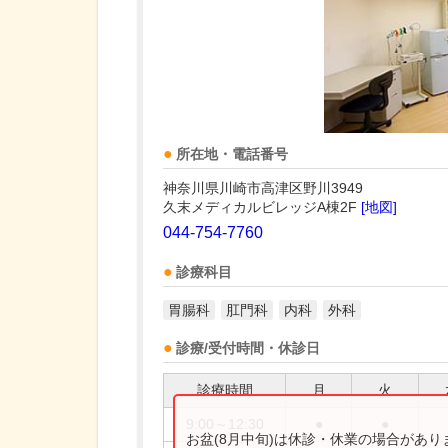
所在地・電話番号
神奈川県川崎市高津区野川3949
久末メディカルビレッジA棟2F
[地図]
044-754-7760
診療科目
胃腸科
肛門科
内科
外科
診療/受付時間・休診日
診療時間
月
火
9:00～12:30
●
●
お盆(8月中旬)は休診・休業の場合があ