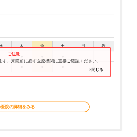
水
木
金
土
日
祝
●
●
●
ります。来院前に必ず医療機関に直接ご確認ください。
●
●
●
×閉じる
の医院の詳細をみる