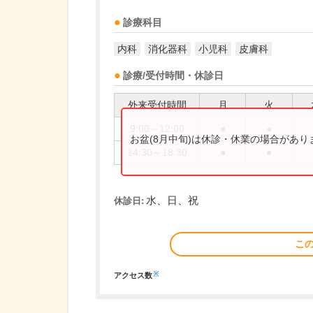
診療科目
内科
消化器科
小児科
皮膚科
診療/受付時間・休診日
外来受付時間
月
火
9:00～12:00
●
●
お盆(8月中旬)は休診・休業の場合があ
14:30～18:30
●
●
水、日、祝
休診日:
こ
※
アクセス数