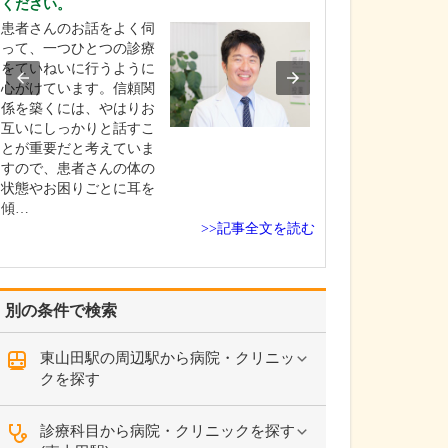
ください。
疾患としては、
患者さんのお話をよく伺
ギー性鼻炎」や
って、一つひとつの診療
の病気」、「め
をていねいに行うように
「急性咽頭炎」
心がけています。信頼関
器の相談」は、
係を築くには、やはりお
の数も多く、症
互いにしっかりと話すこ
ほど生活の質が
とが重要だと考えていま
しまうので、特
すので、患者さんの体の
れて診療に取り
状態やお困りごとに耳を
ま…
傾…
>>記事全文を読む
別の条件で検索
東山田駅の周辺駅から病院・クリニッ
クを探す
診療科目から病院・クリニックを探す