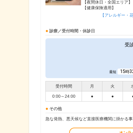
【夜間休日・全国エリア】
【健康保険適用】
【アレルギー・
診療／受付時間・休診日
受
15
3
時
最短
受付時間
月
火
0:00～24:00
●
●
その他
急な発熱、悪天候など直接医療機関に掛かる事
オンラ