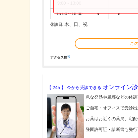
9:00～13:00
15:00～18:30
●
●
木、日、祝
休診日:
こ
※
アクセス数
オンライン診
【 24h 】 今から受診できる
急な発熱や風邪などの体調
ご自宅・オフィスで受診出
お薬はお近くの薬局、宅配
登園許可証・診断書も発行