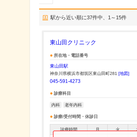
駅から近い順に
37
件中、
1～15件
東山田クリニック
所在地・電話番号
東山田駅
神奈川県横浜市都筑区東山田町281
[地図]
045-591-4273
診療科目
内科
老年内科
診療/受付時間・休診日
診療時間
月
火