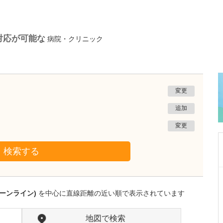
対応が可能な
病院・クリニック
変更
追加
変更
検索する
神奈川県横浜市南区
こがね町すこやか内科・内視鏡クリニック
ーンライン)
を中心に直線距離の近い順で表示されています
高 蓮浩
院長
取材記事
診療でこころがけていることはありますか?
地図で検索