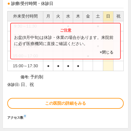
診療/受付時間・休診日
外来受付時間
月
火
水
木
金
土
日
祝
9:30～11:30
●
●
9:30～12:30
●
●
●
●
お盆(8月中旬)は休診・休業の場合があります。来院前
に必ず医療機関に直接ご確認ください。
13:00～14:30
●
×閉じる
15:00～17:00
●
15:00～17:30
●
●
●
●
予約制
備考:
日、祝
休診日:
この医院の詳細をみる
※
アクセス数