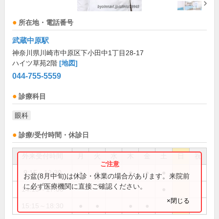
所在地・電話番号
武蔵中原駅
神奈川県川崎市中原区下小田中1丁目28-17
ハイツ草苑2階
[地図]
044-755-5559
診療科目
眼科
診療/受付時間・休診日
外来受付時間
月
火
水
木
金
土
日
祝
9:15～12:30
●
●
●
●
●
お盆(8月中旬)は休診・休業の場合があります。来院前
に必ず医療機関に直接ご確認ください。
14:15～17:00
●
×閉じる
15:15～18:30
●
●
●
●