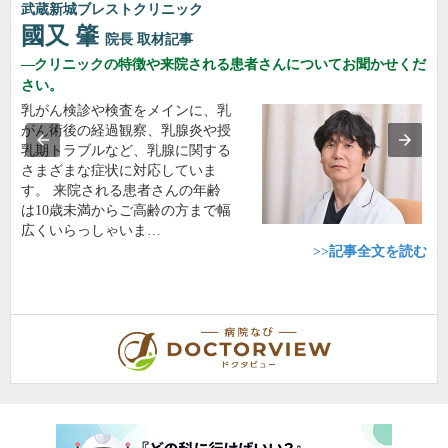
武蔵新城ブレストクリニック
國又 肇
院長
取材記事
クリニックの特徴や来院される患者さんについてお聞かせくだ
さい。
乳がん検診や検査をメインに、乳
がん術後の経過観察、乳腺炎や授
乳期トラブルなど、乳腺に関する
さまざまな症状に対応していま
す。 来院される患者さんの年齢
は10歳未満からご高齢の方まで幅
広くいらっしゃいま…
>>記事全文を読む