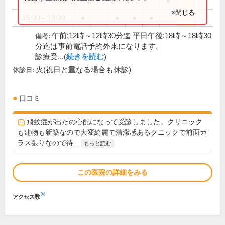
15:00～16:45
●
×閉じる
15:00～18:30
●
●
●
●
午前:12時～12時30分迄 平日午後:18時～18時30
備考:
分迄は事前電話予約外来になります。
診療受...(
続きを読む
)
火(祝日と重なる場合も休診)
休診日:
口コミ
飛蚊症が出たの心配になって受診しました。クリニック
も建物も新築なので大変綺麗で清潔感あるクニックで前面ガ
ラス張りなので待...
もっと読む
この医院の詳細をみる
※
アクセス数