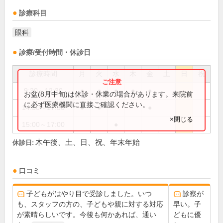
診療科目
眼科
診療/受付時間・休診日
診療時間
月
火
水
木
金
土
日
祝
9:30～12:30
●
●
●
●
●
お盆(8月中旬)は休診・休業の場合があります。来院前
に必ず医療機関に直接ご確認ください。
14:30～17:30
●
●
●
×閉じる
15:00～17:00
●
木午後、土、日、祝、年末年始
休診日:
口コミ
子どもがはやり目で受診しました。いつ
診察が
も、スタッフの方の、子どもや親に対する対応
早い。子
が素晴らしいです。今後も何かあれば、通い
どもに優