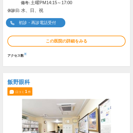
土曜PM14:15～17:00
備考:
水、日、祝
休診日:
初診・再診電話受付
この医院の詳細をみる
※
アクセス数
飯野眼科
1
口コミ
件