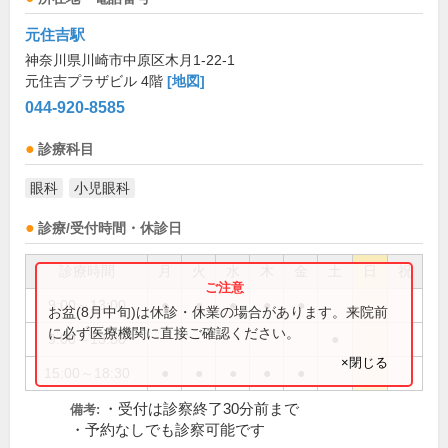
元住吉駅
神奈川県川崎市中原区木月1-22-1
元住吉プラザビル 4階
[地図]
044-920-8585
診療科目
眼科
小児眼科
診療/受付時間・休診日
診療時間
月
火
水
木
金
土
日
祝
9:00～13:00
●
●
●
●
●
お盆(8月中旬)は休診・休業の場合があります。来院前
に必ず医療機関に直接ご確認ください。
9:00～13:30
●
×閉じる
15:00～18:30
●
●
●
●
●
・受付は診察終了30分前まで
備考:
・予約なしでも診察可能です