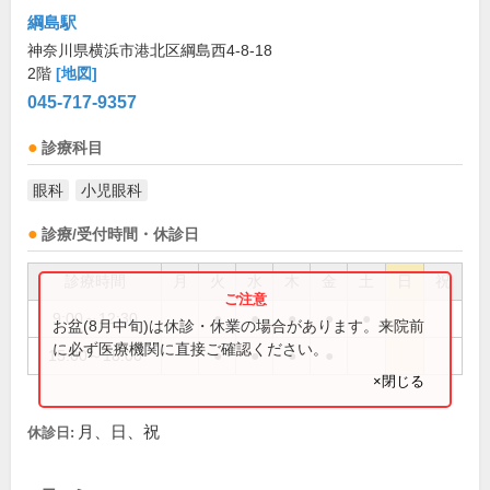
綱島駅
神奈川県横浜市港北区綱島西4-8-18
2階
[地図]
045-717-9357
診療科目
眼科
小児眼科
診療/受付時間・休診日
診療時間
月
火
水
木
金
土
日
祝
9:00～12:30
●
●
●
●
●
お盆(8月中旬)は休診・休業の場合があります。来院前
に必ず医療機関に直接ご確認ください。
15:00～18:00
●
●
●
●
×閉じる
月、日、祝
休診日: