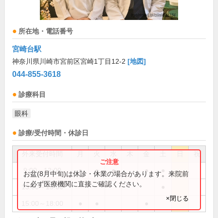
所在地・電話番号
宮崎台駅
神奈川県川崎市宮前区宮崎1丁目12-2
[地図]
044-855-3618
診療科目
眼科
診療/受付時間・休診日
外来受付時間
月
火
水
木
金
土
日
祝
9:00～12:00
●
●
●
●
●
お盆(8月中旬)は休診・休業の場合があります。来院前
に必ず医療機関に直接ご確認ください。
13:00～15:00
●
×閉じる
15:00～18:00
●
●
●