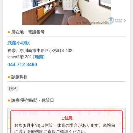
所在地・電話番号
武蔵小杉駅
神奈川県川崎市中原区小杉町3-432
icoco2階 201
[地図]
044-712-3490
診療科目
眼科
診療/受付時間・休診日
外来受付時間
月
火
水
木
金
土
日
祝
10:00～12:45
●
●
●
●
●
●
●
お盆(8月中旬)は休診・休業の場合があります。来院前
に必ず医療機関に直接ご確認ください。