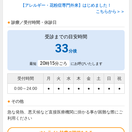
【アレルギー・花粉症専門外来】はじめました！
こちらから＞＞
診療／受付時間・休診日
受診までの目安時間
33
分後
20
15
時
分ごろ
最短
にお呼びいたします
受付時間
月
火
水
木
金
土
日
祝
0:00～24:00
●
●
●
●
●
●
●
●
その他
急な発熱、悪天候など直接医療機関に掛かる事が困難な際にご
利用ください