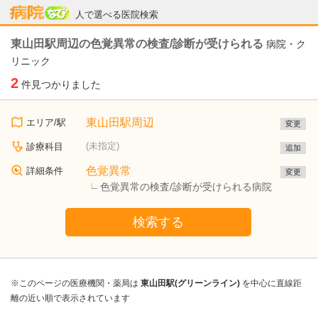
病院なび
人で選べる医院検索
東山田駅周辺の色覚異常の検査/診断が受けられる
病院・ク
リニック
2
件見つかりました
東山田駅周辺
エリア/駅
変更
(未指定)
診療科目
追加
色覚異常
詳細条件
変更
色覚異常の検査/診断が受けられる病院
検索する
※このページの医療機関・薬局は
東山田駅(グリーンライン)
を中心に直線距
離の近い順で表示されています