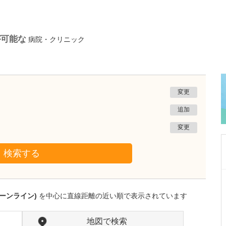
が可能な
病院・クリニック
変更
追加
変更
検索する
神奈川県川崎市中原区
武蔵新城ブレストクリニック
ーンライン)
を中心に直線距離の近い順で表示されています
國又 肇
院長
取材記事
クリニックの特徴や来院される患者さんについ
地図で検索