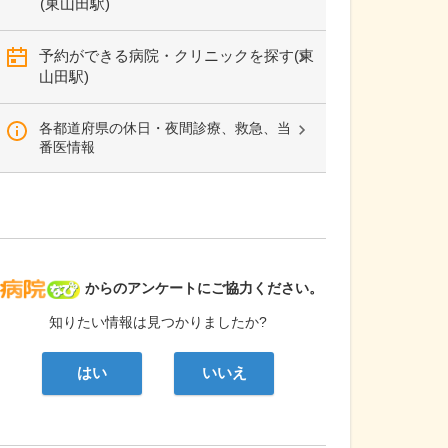
(東山田駅)
予約ができる病院・クリニックを探す(東
山田駅)
各都道府県の休日・夜間診療、救急、当
番医情報
病院なび
からのアンケートにご協力ください。
知りたい情報は見つかりましたか?
はい
いいえ