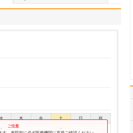
てお聞かせください。
乳がん検診や検査をメイ
ンに、乳がん術後の経過
観察、乳腺炎や授乳期ト
ラブルなど、乳腺に関す
るさまざまな症状に対応
しています。 来院される
患者さんの年齢は10歳未
満からご高齢の方まで幅
広くいらっしゃいま…
>>記事全文を読む
水
木
金
土
日
祝
●
●
ります。来院前に必ず医療機関に直接ご確認ください。