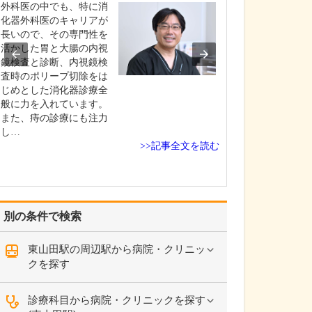
は、どのようなも
外科医の中でも、特に消
当院には、基幹
化器外科医のキャリアが
富な臨床経験を
長いので、その専門性を
た医師が多く在
活かした胃と大腸の内視
り、その知見と
鏡検査と診断、内視鏡検
かした「標準医
査時のポリープ切除をは
供をめざしてい
じめとした消化器診療全
準医療とは、科
般に力を入れています。
や論文などのエ
また、痔の診療にも注力
に基づき、現時
し…
>>記事全文を読む
適…
別の条件で検索
東山田駅の周辺駅から病院・クリニッ
クを探す
診療科目から病院・クリニックを探す