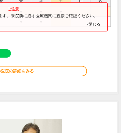
水
木
金
土
日
祝
●
●
●
ります。来院前に必ず医療機関に直接ご確認ください。
●
●
×閉じる
の医院の詳細をみる