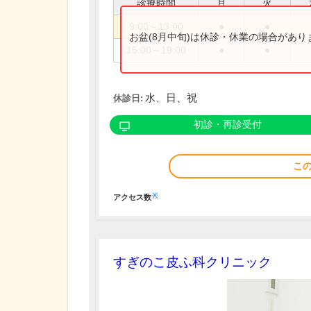
診療時間
月
火
9:00～13:00
●
●
お盆(8月中旬)は休診・休業の場合があ
15:00～19:00
●
●
水、日、祝
休診日:
初診・再診受付
こ
※
アクセス数
すぎのこ皮ふ科クリニック