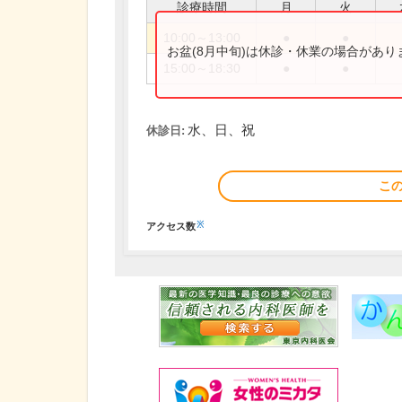
診療時間
月
火
10:00～13:00
●
●
お盆(8月中旬)は休診・休業の場合があ
15:00～18:30
●
●
水、日、祝
休診日:
こ
※
アクセス数