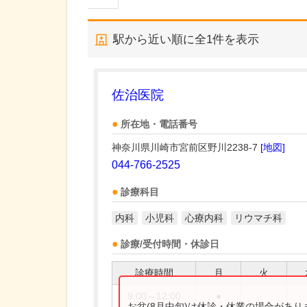
駅から近い順に全
1
件を表示
佐治医院
所在地・電話番号
神奈川県川崎市宮前区野川2238-7
[地図]
044-766-2525
診療科目
内科
小児科
心療内科
リウマチ科
診療/受付時間・休診日
診療時間
月
火
9:00～12:00
●
お盆(8月中旬)は休診・休業の場合があ