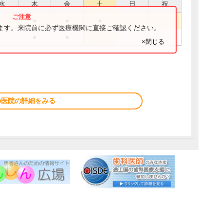
水
木
金
土
日
祝
●
●
●
ります。来院前に必ず医療機関に直接ご確認ください。
●
●
×閉じる
の医院の詳細をみる