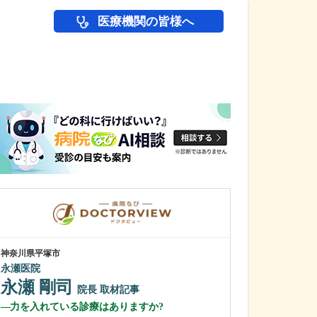
医療機関の皆様へ
医師(ドクター)の
神奈川県平塚市
神奈川県横浜市港南
永瀬医院
今井内科クリニ
永瀬 剛司
瀧端 正博
院長
取材記事
力を入れている診療はありますか?
複数の医院を運