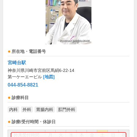
所在地・電話番号
宮崎台駅
神奈川県川崎市宮前区馬絹6-22-14
第一ケーエービル
[地図]
044-854-8821
診療科目
内科
外科
胃腸内科
肛門外科
診療/受付時間・休診日
外来受付時間
月
火
水
木
金
土
日
祝