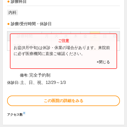
診療科目
内科
診療/受付時間・休診日
診療時間
月
火
水
木
金
土
日
祝
9:00～18:00
●
●
●
●
●
お盆(8月中旬)は休診・休業の場合があります。来院前
に必ず医療機関に直接ご確認ください。
×閉じる
完全予約制
備考:
土、日、祝、12/29～1/3
休診日:
この医院の詳細をみる
※
アクセス数