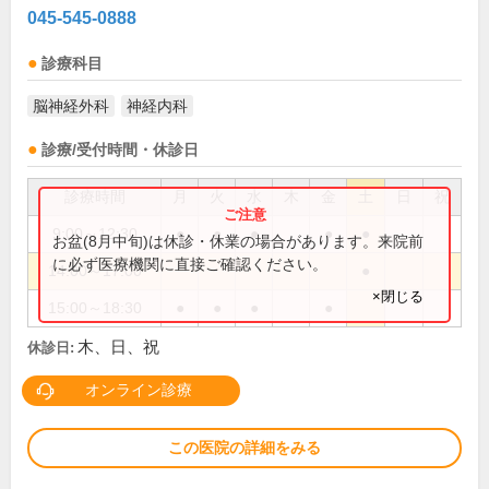
045-545-0888
診療科目
脳神経外科
神経内科
診療/受付時間・休診日
診療時間
月
火
水
木
金
土
日
祝
9:00～12:30
●
●
●
●
●
お盆(8月中旬)は休診・休業の場合があります。来院前
に必ず医療機関に直接ご確認ください。
14:00～17:00
●
×閉じる
15:00～18:30
●
●
●
●
木、日、祝
休診日:
オンライン診療
この医院の詳細をみる