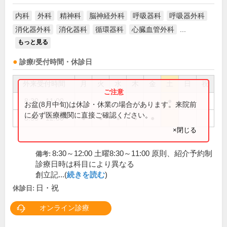
内科
外科
精神科
脳神経外科
呼吸器科
呼吸器外科
消化器外科
消化器科
循環器科
心臓血管外科
...
もっと見る
診療/受付時間・休診日
外来受付時間
月
火
水
木
金
土
日
祝
8:30～11:00
●
お盆(8月中旬)は休診・休業の場合があります。来院前
に必ず医療機関に直接ご確認ください。
8:30～12:00
●
●
●
●
●
×閉じる
8:30～12:00 土曜8:30～11:00 原則、紹介予約制
備考:
診療日時は科目により異なる
創立記...(
続きを読む
)
日・祝
休診日:
オンライン診療