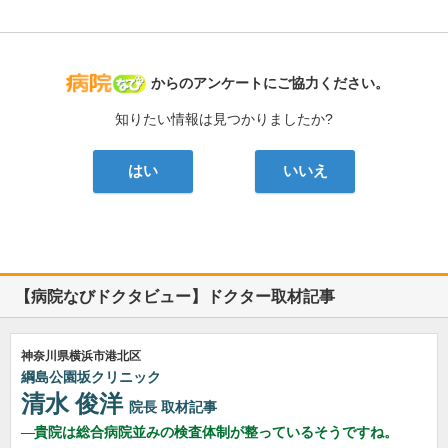
病院なび
からのアンケートにご協力ください。
知りたい情報は見つかりましたか?
はい
いいえ
【病院なびドクタビュー】ドクター取材記事
神奈川県横浜市港北区
綱島公園坂クリニック
清水 俊洋
院長
取材記事
貴院は総合病院並みの検査体制が整っているそうですね。