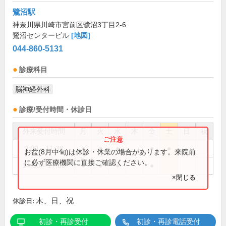
鷺沼駅
神奈川県川崎市宮前区鷺沼3丁目2-6
鷺沼センタービル
[地図]
044-860-5131
診療科目
脳神経外科
診療/受付時間・休診日
外来受付時間
月
火
水
木
金
土
日
祝
9:00～11:30
●
●
●
●
●
お盆(8月中旬)は休診・休業の場合があります。来院前
に必ず医療機関に直接ご確認ください。
14:30～17:00
●
●
●
●
×閉じる
木、日、祝
休診日:
初診・再診受付
初診・再診電話受付