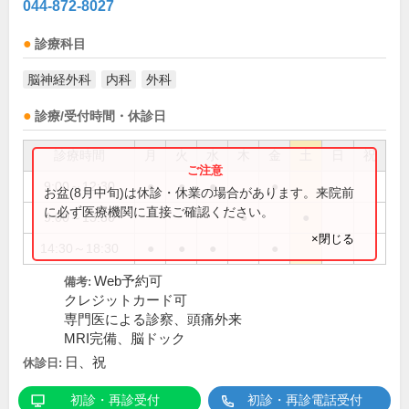
044-872-8027
診療科目
脳神経外科
内科
外科
診療/受付時間・休診日
診療時間
月
火
水
木
金
土
日
祝
9:00～12:30
●
●
●
●
お盆(8月中旬)は休診・休業の場合があります。来院前
に必ず医療機関に直接ご確認ください。
9:00～13:30
●
●
×閉じる
14:30～18:30
●
●
●
●
Web予約可
備考:
クレジットカード可
専門医による診察、頭痛外来
MRI完備、脳ドック
日、祝
休診日:
初診・再診受付
初診・再診電話受付