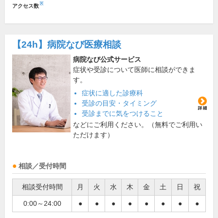
※
アクセス数
【24h】
病院なび医療相談
病院なび公式サービス
症状や受診について医師に相談ができま
す。
症状に適した診療科
受診の目安・タイミング
受診までに気をつけること
などにご利用ください。（無料でご利用い
ただけます）
相談／受付時間
相談受付時間
月
火
水
木
金
土
日
祝
0:00～24:00
●
●
●
●
●
●
●
●