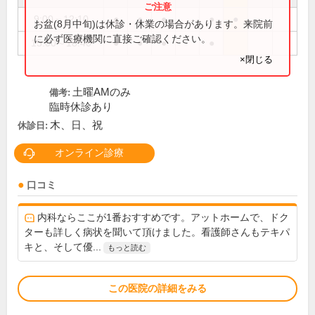
9:00～12:10
●
●
●
●
●
お盆(8月中旬)は休診・休業の場合があります。来院前
に必ず医療機関に直接ご確認ください。
15:00～18:40
●
●
●
●
×閉じる
土曜AMのみ
備考:
臨時休診あり
木、日、祝
休診日:
オンライン診療
口コミ
内科ならここが1番おすすめです。アットホームで、ドク
ターも詳しく病状を聞いて頂けました。看護師さんもテキパ
キと、そして優...
もっと読む
この医院の詳細をみる