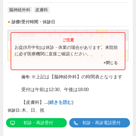
脳神経外科
皮膚科
診療/受付時間・休診日
診療時間
月
火
水
木
金
土
日
祝
9:00～13:00
●
●
●
●
●
お盆(8月中旬)は休診・休業の場合があります。来院前
に必ず医療機関に直接ご確認ください。
14:30～18:30
●
●
●
●
●
×閉じる
※上記は【脳神経外科】の時間表となります
備考:
受付は午前は12:30、午後は18:00
【皮膚科】...(
続きを読む
)
木、日、祝
休診日:
初診・再診受付
初診・再診電話受付