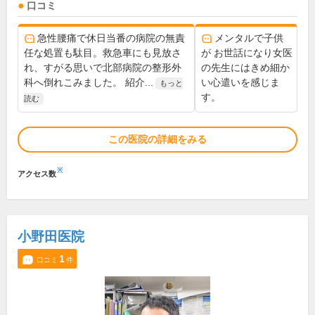
口コミ
急性腰痛で休日当番の病院の無責
メンタルで子供
任な処置も駄目。救急車にも見放さ
が お世話になり女医
れ、すがる思いで北部病院の整形外
の先生にはきめ細か
科へ倒れこみました。 紹介...
い心遣いを感じま
もっと
す。
読む
この医院の詳細をみる
※
アクセス数
小野田医院
1
口コミ
件