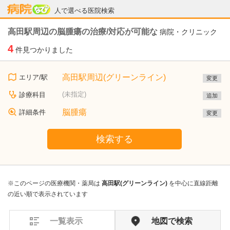
病院なび
人で選べる医院検索
高田駅周辺の脳腫瘍の治療/対応が可能な
病院・クリニック
4
件見つかりました
高田駅周辺(グリーンライン)
エリア/駅
変更
(未指定)
診療科目
追加
脳腫瘍
詳細条件
変更
検索する
※このページの医療機関・薬局は
高田駅(グリーンライン)
を中心に直線距離
の近い順で表示されています
一覧表示
地図で検索