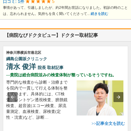
5
口コミ: 1件
事情があって、引越しましたが、約2年間お世話になりました。初診の時のこと
は、忘れられません。気持ちを良く聞いてくださって...
続きを読む
【病院なびドクタビュー】ドクター取材記事
神奈川県横浜市港北区
綱島公園坂クリニック
清水 俊洋
院長
取材記事
貴院は総合病院並みの検査体制が整っているそうですね。
専門的な検査から診断・治療まで
を院内で一貫して行える体制を整
えています。具体的には、CT検
査、レントゲン透視検査、膀胱鏡
検査、超音波(エコー)検査、尿流
量測定、血液検査、尿検査(定
性・沈査)など、診断…
>>記事全文を読む