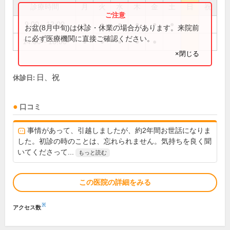
診療時間
月
火
水
木
金
土
日
祝
9:00～12:00
●
●
●
●
●
●
お盆(8月中旬)は休診・休業の場合があります。来院前
に必ず医療機関に直接ご確認ください。
14:00～18:00
●
●
●
●
●
×閉じる
日、祝
休診日:
口コミ
事情があって、引越しましたが、約2年間お世話になりま
した。初診の時のことは、忘れられません。気持ちを良く聞
いてくださって...
もっと読む
この医院の詳細をみる
※
アクセス数