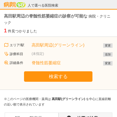
病院なび
人で選べる医院検索
高田駅周辺の脊髄性筋萎縮症の診察が可能な
病院・クリニ
ック
1
件見つかりました
高田駅周辺(グリーンライン)
エリア/駅
変更
(未指定)
診療科目
追加
脊髄性筋萎縮症
詳細条件
変更
検索する
※このページの医療機関・薬局は
高田駅(グリーンライン)
を中心に直線距離
の近い順で表示されています