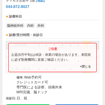
ティモネ宮前平 1階
[地図]
044-872-8027
診療科目
脳神経外科
内科
外科
診療/受付時間・休診日
診療時間
月
火
水
木
金
土
日
祝
9:00～12:30
●
●
●
●
お盆(8月中旬)は休診・休業の場合があります。来院前
に必ず医療機関に直接ご確認ください。
9:00～13:30
●
●
×閉じる
14:30～18:30
●
●
●
●
Web予約可
備考:
クレジットカード可
専門医による診察、頭痛外来
MRI完備、脳ドック
日、祝
休診日: