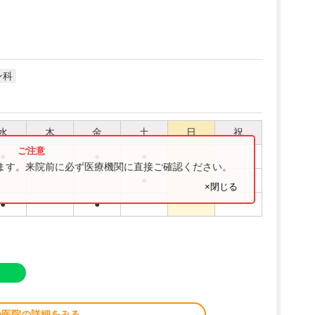
ン科
水
木
金
土
日
祝
●
●
●
ります。来院前に必ず医療機関に直接ご確認ください。
●
×閉じる
●
●
の医院の詳細をみる