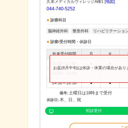
久末メディカルヴィレッジA棟1
[地図]
044-740-5252
診療科目
脳神経外科
整形外科
リハビリテーショ
診療/受付時間・休診日
外来受付時間
月
火
8:30～12:30
●
●
お盆(8月中旬)は休診・休業の場合があ
14:50～18:00
14:50～18:30
●
●
土曜日は18時まで受付
備考:
木、日、祝
休診日:
初診受付
こ