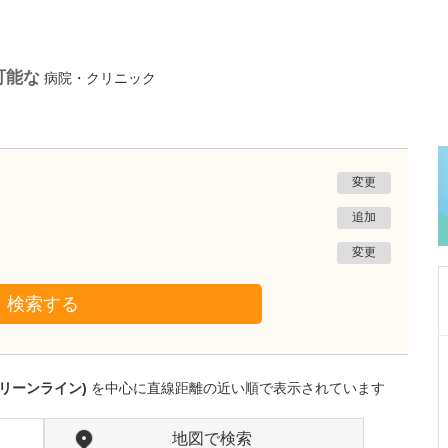
可能な
病院・クリニック
変更
追加
変更
検索する
神奈川県横浜市磯子区
横浜わたなべ内科・内視鏡クリニック根岸院
リーンライン)
を中心に直線距離の近い順で表示されています
渡邉 一輝
院長
取材記事
医師を志したきっかけと外科を専攻された理由
地図で検索