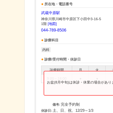
所在地・電話番号
武蔵中原駅
神奈川県川崎市中原区下小田中3-16-5
1階
[地図]
044-789-8506
診療科目
内科
診療/受付時間・休診日
診療時間
月
火
9:00～18:00
●
●
お盆(8月中旬)は休診・休業の場合があ
完全予約制
備考:
土、日、祝、12/29～1/3
休診日: