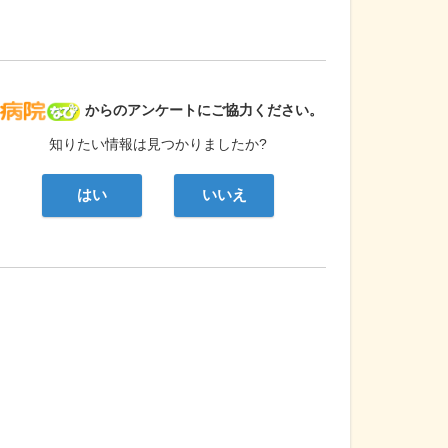
病院なび
からのアンケートにご協力ください。
知りたい情報は見つかりましたか?
はい
いいえ