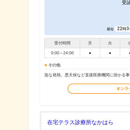
受
22
3
時
最短
受付時間
月
火
0:00～24:00
●
●
その他
急な発熱、悪天候など直接医療機関に掛かる事
オンラ
在宅テラス診療所なかはら