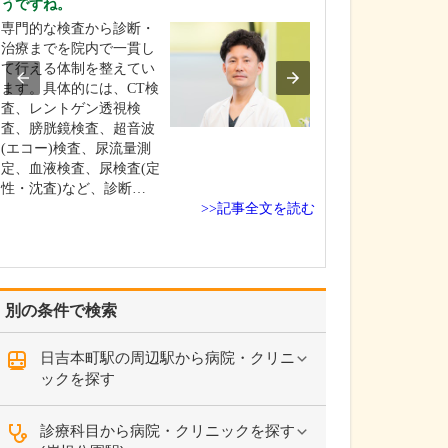
うですね。
が来られていま
専門的な検査から診断・
赤ちゃんからお
治療までを院内で一貫し
で、幅広い世代
て行える体制を整えてい
院されます。風
ます。具体的には、CT検
ルギー性鼻炎、
査、レントゲン透視検
扁桃炎など一般
査、膀胱鏡検査、超音波
だけでなく、専
(エコー)検査、尿流量測
査や治療が必要
定、血液検査、尿検査(定
や難聴、補聴器
性・沈査)など、診断…
どにも対応して
>>記事全文を読む
…
別の条件で検索
日吉本町駅の周辺駅から病院・クリニ
ックを探す
診療科目から病院・クリニックを探す