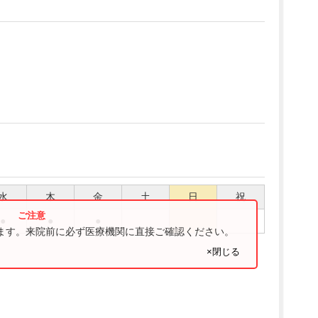
水
木
金
土
日
祝
●
●
●
ります。来院前に必ず医療機関に直接ご確認ください。
×閉じる