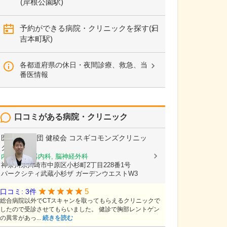
(岸根公園駅)
予約ができる病院・クリニックを探す(日
吉本町駅)
各都道府県の休日・夜間診療、救急、当
番医情報
口コミがある病院・クリニック
医療法人社団 健稜会
コスギコモンズクリニッ
ク
内科, 呼吸器内科, 脳神経外科
神奈川県川崎市中原区小杉町2丁目228番1号
パークシティ武蔵小杉ザ ガーデンウエストW3
5
口コミ: 3件
総合病院以外でCTスキャンを取ってもらえるクリニックで
したので受診させてもらいました。 健診で胸部レントゲン
の異常があっ...
続きを読む