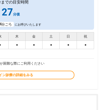
診までの目安時間
27
分後
4
分ごろ
にお呼びいたします
水
木
金
土
日
祝
●
●
●
●
●
●
が困難な際にご利用ください
イン診療の詳細をみる