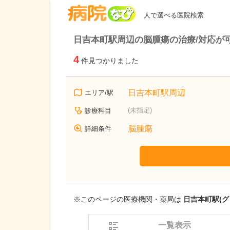
病院なび
人で選べる医院検索
日吉本町駅周辺の脳腫瘍の治療/対応が
4
件見つかりました
日吉本町駅周辺
エリア/駅
(未指定)
診療科目
脳腫瘍
詳細条件
※このページの医療機関・薬局は
日吉本町駅(グ
一覧表示