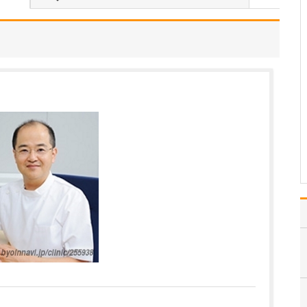
をお聞かせください。
中学・高校時代、カトリ
ック系の学校で“人の役に
立つ自分であることの大
切さ”を学びました。「ど
うすれば人の役に立てる
のだろうか」と考えてい
たときに、人の生と死に
医療がどう関わるべきか
を考える「生命倫理」…
>>記事全文を読む