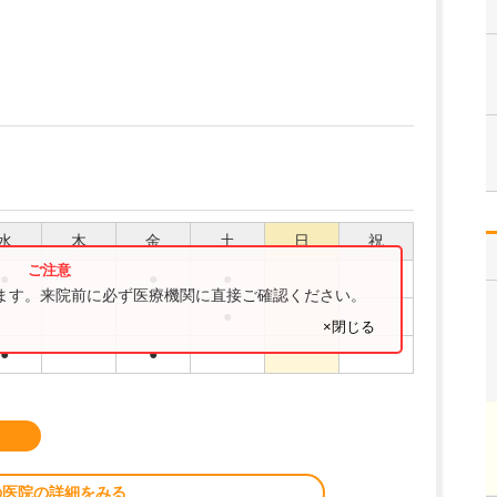
水
木
金
土
日
祝
●
●
●
ります。来院前に必ず医療機関に直接ご確認ください。
●
×閉じる
●
●
の医院の詳細をみる