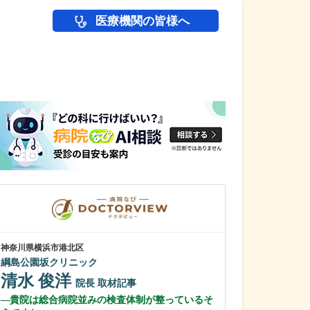
医療機関の皆様へ
医師(ドクター)の
神奈川県横浜市港北区
神奈川県横浜市港北
綱島公園坂クリニック
さかきばら耳鼻
清水 俊洋
榊󠄀原 敦子
院長
取材記事
貴院は総合病院並みの検査体制が整っているそ
こちらのクリニ