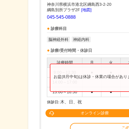
神奈川県横浜市港北区綱島西3-2-20
綱島別所プラザ2F
[地図]
045-545-0888
診療科目
脳神経外科
神経内科
診療/受付時間・休診日
診療時間
月
火
9:00～12:30
●
●
お盆(8月中旬)は休診・休業の場合があ
14:00～17:00
15:00～18:30
●
●
木、日、祝
休診日:
オンライン診療
こ