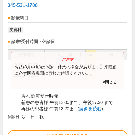
045-531-1708
診療科目
皮膚科
診療/受付時間・休診日
診療時間
月
火
水
木
金
土
日
祝
9:30～12:30
●
●
●
●
●
お盆(8月中旬)は休診・休業の場合があります。来院前
に必ず医療機関に直接ご確認ください。
15:00～18:00
●
●
●
●
×閉じる
診療受付時間
備考:
新患の患者様 午前12:00まで、午後17:30 まで
再診の患者様 午前12:20ま...(
続きを読む
)
水、日、祝
休診日: