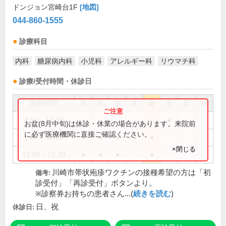
ドンジョン宮崎台1F
[地図]
044-860-1555
診療科目
内科
糖尿病内科
小児科
アレルギー科
リウマチ科
診療/受付時間・休診日
診療時間
月
火
水
木
金
土
日
祝
8:00～12:30
●
お盆(8月中旬)は休診・休業の場合があります。来院前
に必ず医療機関に直接ご確認ください。
9:00～12:30
●
●
●
●
●
×閉じる
15:00～18:30
●
●
●
●
川崎市帯状疱疹ワクチンの接種希望の方は「初
備考:
診受付」「再診受付」ボタンより。
※診察券お持ちの患者さん...(
続きを読む
)
日、祝
休診日: