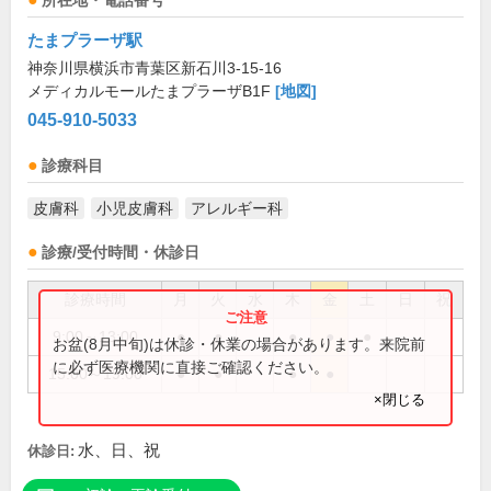
所在地・電話番号
たまプラーザ駅
神奈川県横浜市青葉区新石川3-15-16
メディカルモールたまプラーザB1F
[地図]
045-910-5033
診療科目
皮膚科
小児皮膚科
アレルギー科
診療/受付時間・休診日
診療時間
月
火
水
木
金
土
日
祝
9:00～13:00
●
●
●
●
●
お盆(8月中旬)は休診・休業の場合があります。来院前
に必ず医療機関に直接ご確認ください。
15:00～19:00
●
●
●
●
×閉じる
水、日、祝
休診日: