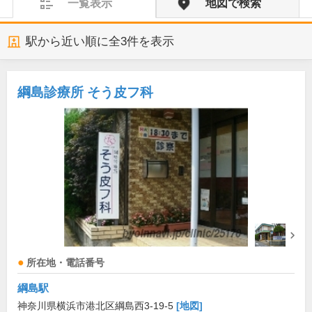
一覧表示
地図で検索
駅から近い順に全
3
件を表示
綱島診療所 そう皮フ科
所在地・電話番号
綱島駅
神奈川県横浜市港北区綱島西3-19-5
[地図]