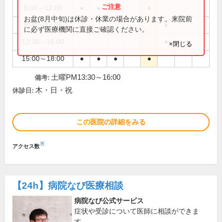
9:00～12:00
●
●
●
●
お盆(8月中旬)は休診・休業の場合があります。来院前
9:00～12:30
●
に必ず医療機関に直接ご確認ください。
13:30～16:00
●
×閉じる
15:00～18:00
●
●
●
●
土曜PM13:30～16:00
備考:
木・日・祝
休診日:
この医院の詳細をみる
※
アクセス数
【24h】
病院なび医療相談
病院なび公式サービス
症状や受診について医師に相談ができま
す。