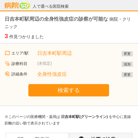
病院なび
人で選べる医院検索
日吉本町駅周辺の全身性強皮症の診察が可能な
病院・クリ
ニック
3
件見つかりました
日吉本町駅周辺
エリア/駅
変更
(未指定)
診療科目
追加
全身性強皮症
詳細条件
変更
検索する
※このページの医療機関・薬局は
日吉本町駅(グリーンライン)
を中心に直線
距離の近い順で表示されています