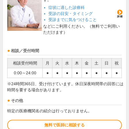
症状に適した診療科
受診の目安・タイミング
受診までに気をつけること
などにご利用ください。（無料でご利用い
ただけます）
相談／受付時間
相談受付時間
月
火
水
木
金
土
日
祝
0:00～24:00
●
●
●
●
●
●
●
●
※24時間365日、受け付けています。休日深夜時間帯の回答には
時間を要する場合があります。
その他
特定の医療機関名の紹介は行っておりません。
無料で医師に相談する