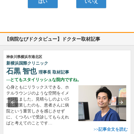
はい
いいえ
【病院なびドクタビュー】ドクター取材記事
神奈川県横浜市港北区
新横浜国際クリニック
石黒 智也
理事長
取材記事
とてもスタイリッシュな院内ですね。
心身ともにリラックスできる、ホ
テルラウンジのような空間をイメ
ージしました。見晴らしのよい15
階に開業したのも、患者さんに病
院という重苦しさを感じさせず
に、くつろいで受診してもらえれ
ばと考えてのことです…
>>記事全文を読む