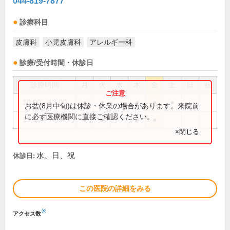
044-819-7877
診療科目
皮膚科
小児皮膚科
アレルギー科
診療/受付時間・休診日
診療時間
月
火
水
木
金
土
日
祝
10:00～13:00
●
●
●
●
●
お盆(8月中旬)は休診・休業の場合があります。来院前
に必ず医療機関に直接ご確認ください。
15:00～18:30
●
●
●
●
×閉じる
水、日、祝
休診日:
この医院の詳細をみる
※
アクセス数