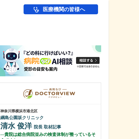
医療機関の皆様へ
医師(ドクター)の
神奈川県横浜市港北区
神奈川県横浜市港北
綱島公園坂クリニック
新横浜国際クリ
清水 俊洋
石黒 智也
院長
取材記事
貴院は総合病院並みの検査体制が整っているそ
とてもスタイリ