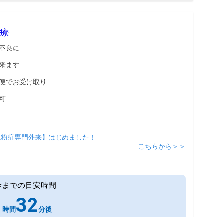
療
不良に
来ます
便でお受け取り
可
花粉症専門外来】はじめました！
こちらから＞＞
診までの目安時間
1
32
時間
分後