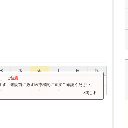
水
木
金
土
日
祝
●
●
●
ります。来院前に必ず医療機関に直接ご確認ください。
●
●
●
×閉じる