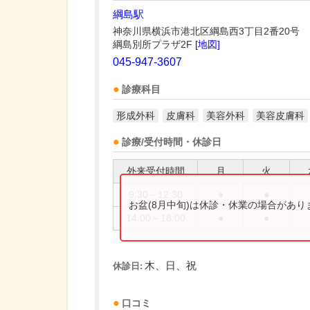
綱島駅
神奈川県横浜市港北区綱島西3丁目2番20号
綱島別所プラザ2F
[地図]
045-947-3607
診療科目
形成外科
皮膚科
美容外科
美容皮膚科
診療/受付時間・休診日
外来受付時間
月
火
9:30～12:30
●
●
お盆(8月中旬)は休診・休業の場合があ
14:00～18:00
●
●
木、日、祝
休診日:
口コミ