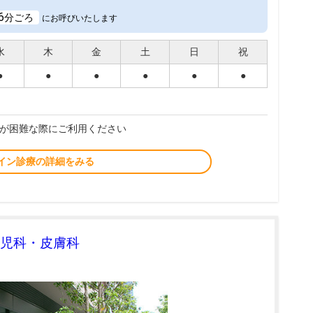
6
分ごろ
にお呼びいたします
水
木
金
土
日
祝
●
●
●
●
●
●
が困難な際にご利用ください
イン診療の詳細をみる
児科・皮膚科