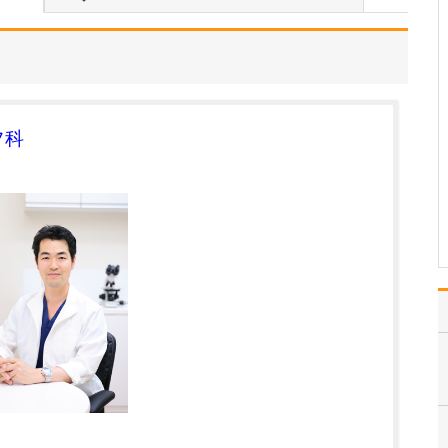
ありますが、どのような治療が受けられるのか教
えてください。
当院では現在、複数機種
の光線治療機器を導入し
ており、それぞれの疾患
や病変の状態に応じて適
切な機器を使い分けなが
フ科
ら治療を行っています。
光線治療はアトピー性皮
膚炎や尋常性乾癬、尋常
性白斑、掌蹠膿疱症、円
形…
>>記事全文を読む