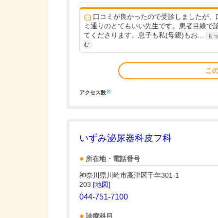
口コミが良かったので受診しましたが、
ミ通りのとてもいい先生です。患者目線で
てくださります。息子も私(母親)もお...
も
む
こ
※
アクセス数
いずみ泌尿器科皮フ科
所在地・電話番号
神奈川県川崎市高津区千年301-1
203
[地図]
044-751-7100
診療科目