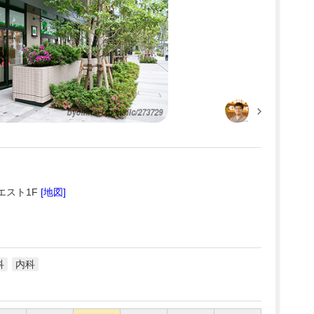
エスト1F
[地図]
科
内科