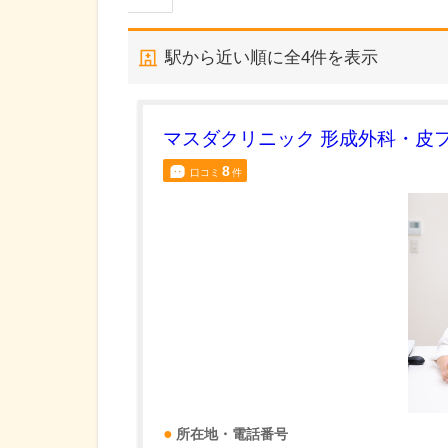
駅から近い順に全
4
件を表示
マスダクリニック 形成外科・皮
8
口コミ
件
所在地・電話番号