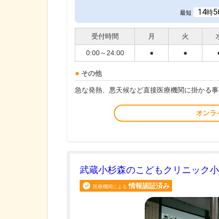
14
5
時
最短
受付時間
月
火
0:00～24:00
●
●
その他
急な発熱、悪天候など直接医療機関に掛かる事
オンラ
武蔵小杉森のこどもクリニック小
情報認証済み
医療機関による