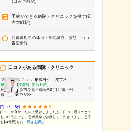
(日吉本町駅)
予約ができる病院・クリニックを探す(日
吉本町駅)
各都道府県の休日・夜間診療、救急、当
番医情報
口コミがある病院・クリニック
マスダクリニック 形成外科・皮フ科
形成外科, 皮膚科, 美容外科, ...
神奈川県横浜市港北区綱島西3丁目2番20号
綱島別所プラザ2F
5
口コミ: 8件
口コミが良かったので受診しましたが、口コミ通りのとて
もいい先生です。患者目線で診察してくださります。息子
も私(母親)もお...
続きを読む