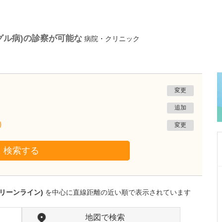
グル病)の診察が可能な
病院・クリニック
変更
追加
)
変更
検索する
神奈川県横浜市神奈川区
横浜西口菅原皮膚科
リーンライン)
を中心に直線距離の近い順で表示されています
三上 万理子
院長
取材記事
貴院は、難治性の皮膚疾患の光線治療で定評が
地図で検索