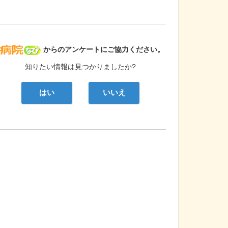
病院なび
からのアンケートにご協力ください。
知りたい情報は見つかりましたか?
はい
いいえ