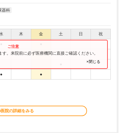
尿器科
水
木
金
土
日
祝
●
●
ります。来院前に必ず医療機関に直接ご確認ください。
●
×閉じる
●
●
●
の医院の詳細をみる