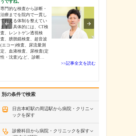
うですね。
心身ともにリラ
専門的な検査から診断・
きる、ホテルラ
治療までを院内で一貫し
ような空間をイ
て行える体制を整えてい
ました。見晴ら
ます。具体的には、CT検
15階に開業した
査、レントゲン透視検
者さんに病院と
査、膀胱鏡検査、超音波
しさを感じさせ
(エコー)検査、尿流量測
つろいで受診し
定、血液検査、尿検査(定
ればと考えての
性・沈査)など、診断…
す…
>>記事全文を読む
別の条件で検索
日吉本町駅の周辺駅から病院・クリニ
ックを探す
診療科目から病院・クリニックを探す