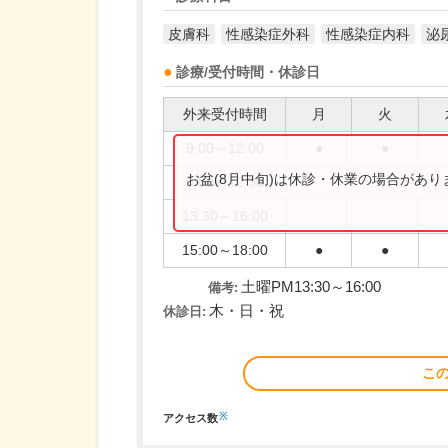
皮膚科
性感染症外科
性感染症内科
泌
診療/受付時間・休診日
外来受付時間
月
火
9:00～12:00
●
●
お盆(8月中旬)は休診・休業の場合があ
9:00～12:30
13:30～16:00
15:00～18:00
●
●
土曜PM13:30～16:00
備考:
木・日・祝
休診日:
こ
※
アクセス数