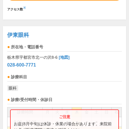
※
アクセス数
伊東眼科
所在地・電話番号
栃木県宇都宮市北一の沢8-6
[地図]
028-600-7771
診療科目
眼科
診療/受付時間・休診日
診療時間
月
火
水
木
金
土
日
祝
9:00～12:00
●
●
●
●
●
●
お盆(8月中旬)は休診・休業の場合があります。来院前