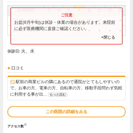
診療時間
月
火
水
木
金
土
日
祝
10:00～13:30
●
●
●
●
●
●
お盆(8月中旬)は休診・休業の場合があります。来院前
に必ず医療機関に直接ご確認ください。
15:00～18:00
●
●
●
●
●
●
×閉じる
火、水
休診日:
口コミ
駅前の商業ビルの隣にあるので通院がとてもしやすいの
で、お車の方、電車の方、自転車の方、移動手段問わず気軽
に利用する事が出...
もっと読む
この医院の詳細をみる
※
アクセス数