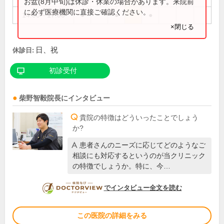
お盆(8月中旬)は休診・休業の場合があります。来院前
に必ず医療機関に直接ご確認ください。
14:00～17:00
●
●
●
×閉じる
日、祝
休診日:
初診受付
柴野智毅
院長
にインタビュー
貴院の特徴はどういったことでしょう
か?
患者さんのニーズに応じてどのようなご
相談にも対応するというのが当クリニック
の特徴でしょうか。特に、今…
DOCTORVIEW
でインタビュー全文を読む
この医院の詳細をみる