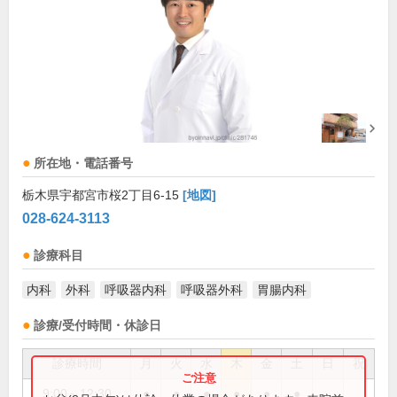
所在地・電話番号
栃木県宇都宮市桜2丁目6-15
[地図]
028-624-3113
診療科目
内科
外科
呼吸器内科
呼吸器外科
胃腸内科
診療/受付時間・休診日
診療時間
月
火
水
木
金
土
日
祝
9:00～12:30
●
●
●
●
●
●