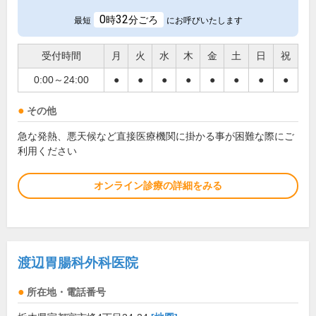
0
32
時
分ごろ
最短
にお呼びいたします
受付時間
月
火
水
木
金
土
日
祝
0:00～24:00
●
●
●
●
●
●
●
●
その他
急な発熱、悪天候など直接医療機関に掛かる事が困難な際にご
利用ください
オンライン診療の詳細をみる
渡辺胃腸科外科医院
所在地・電話番号