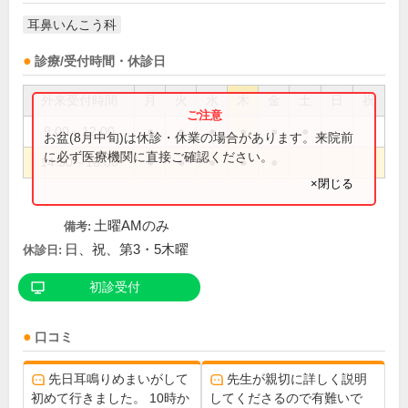
耳鼻いんこう科
診療/受付時間・休診日
外来受付時間
月
火
水
木
金
土
日
祝
9:00～12:00
●
●
●
●
●
●
お盆(8月中旬)は休診・休業の場合があります。来院前
に必ず医療機関に直接ご確認ください。
14:30～18:00
●
●
●
●
●
×閉じる
土曜AMのみ
備考:
日、祝、第3・5木曜
休診日:
初診受付
口コミ
先日耳鳴りめまいがして
先生が親切に詳しく説明
初めて行きました。 10時か
してくださるので有難いで