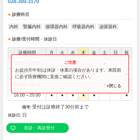
028-300-3170
診療科目
内科
腎臓内科
循環器内科
呼吸器内科
泌尿器科
診療/受付時間・休診日
診療時間
月
火
水
木
金
土
日
祝
9:00～13:00
●
お盆(8月中旬)は休診・休業の場合があります。来院前
9:30～14:00
●
●
●
●
●
●
に必ず医療機関に直接ご確認ください。
14:00～16:00
●
×閉じる
16:00～20:00
●
●
●
●
●
●
受付は診療終了30分前まで
備考:
日
休診日:
初診・再診受付