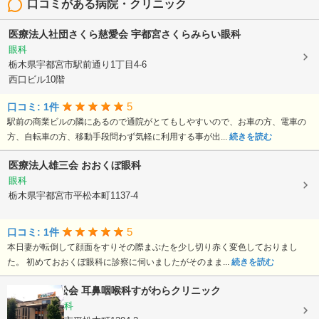
口コミがある病院・クリニック
医療法人社団さくら慈愛会
宇都宮さくらみらい眼科
眼科
栃木県宇都宮市駅前通り1丁目4-6
西口ビル10階
5
口コミ: 1件
駅前の商業ビルの隣にあるので通院がとてもしやすいので、お車の方、電車の
方、自転車の方、移動手段問わず気軽に利用する事が出...
続きを読む
医療法人雄三会
おおくぼ眼科
眼科
栃木県宇都宮市平松本町1137-4
5
口コミ: 1件
本日妻が転倒して顔面をすりその際まぶたを少し切り赤く変色しておりまし
た。 初めておおくぼ眼科に診察に伺いましたがそのまま...
続きを読む
医療法人藤松会
耳鼻咽喉科すがわらクリニック
耳鼻いんこう科