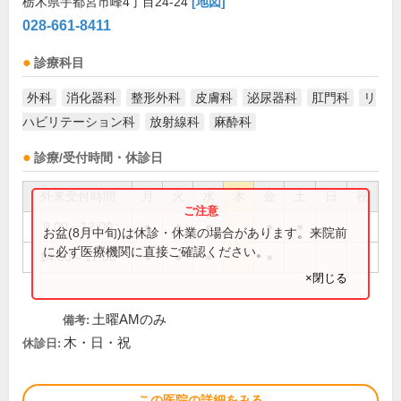
栃木県宇都宮市峰4丁目24-24
[地図]
028-661-8411
診療科目
外科
消化器科
整形外科
皮膚科
泌尿器科
肛門科
リ
ハビリテーション科
放射線科
麻酔科
診療/受付時間・休診日
外来受付時間
月
火
水
木
金
土
日
祝
9:00～12:00
●
●
●
●
●
お盆(8月中旬)は休診・休業の場合があります。来院前
に必ず医療機関に直接ご確認ください。
14:00～17:00
●
●
●
●
×閉じる
土曜AMのみ
備考:
木・日・祝
休診日:
この医院の詳細をみる