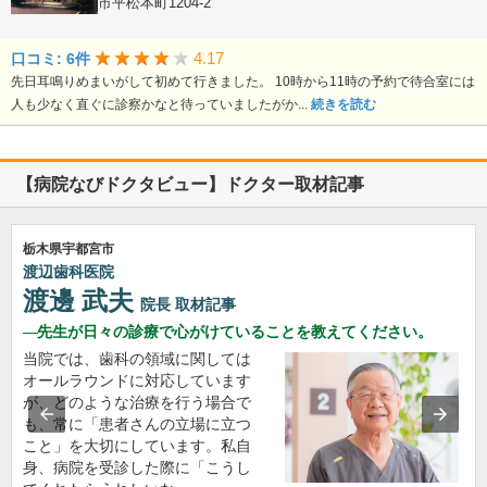
栃木県宇都宮市平松本町1204-2
4.17
口コミ: 6件
先日耳鳴りめまいがして初めて行きました。 10時から11時の予約で待合室には
人も少なく直ぐに診察かなと待っていましたがか...
続きを読む
【病院なびドクタビュー】ドクター取材記事
栃木県宇都宮市
渡辺歯科医院
渡邊 武夫
院長
取材記事
先生が日々の診療で心がけていることを教えてください。
当院では、歯科の領域に関しては
オールラウンドに対応しています
が、どのような治療を行う場合で
も、常に「患者さんの立場に立つ
こと」を大切にしています。私自
身、病院を受診した際に「こうし