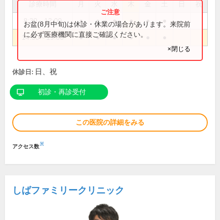
診療時間
月
火
水
木
金
土
日
祝
8:30～12:00
●
●
●
●
●
●
お盆(8月中旬)は休診・休業の場合があります。来院前
に必ず医療機関に直接ご確認ください。
14:30～19:00
●
●
●
●
●
●
×閉じる
日、祝
休診日:
初診・再診受付
この医院の詳細をみる
※
アクセス数
しばファミリークリニック