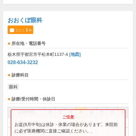
おおくぼ眼科
1
口コミ
件
所在地・電話番号
栃木県宇都宮市平松本町1137-4
[地図]
028-634-3232
診療科目
眼科
診療/受付時間・休診日
診療時間
月
火
水
木
金
土
日
祝
8:30～11:30
●
●
●
●
●
●
お盆(8月中旬)は休診・休業の場合があります。来院前
に必ず医療機関に直接ご確認ください。
14:00～17:00
●
●
●
●