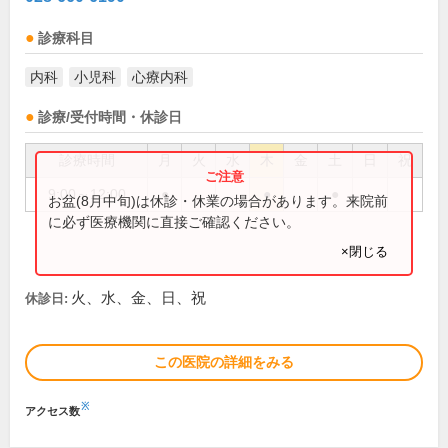
診療科目
内科
小児科
心療内科
診療/受付時間・休診日
診療時間
月
火
水
木
金
土
日
祝
9:00～12:00
●
●
●
お盆(8月中旬)は休診・休業の場合があります。来院前
に必ず医療機関に直接ご確認ください。
×閉じる
火、水、金、日、祝
休診日:
この医院の詳細をみる
※
アクセス数