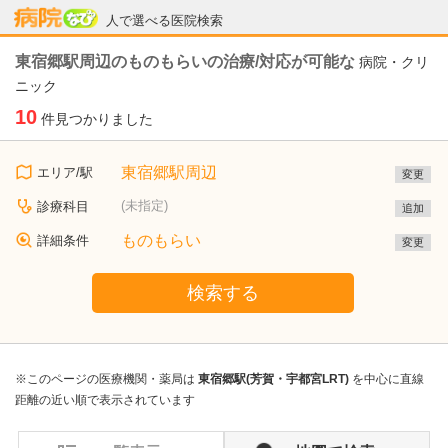
病院なび
人で選べる医院検索
東宿郷駅周辺のものもらいの治療/対応が可能な
病院・クリ
ニック
10
件見つかりました
東宿郷駅周辺
エリア/駅
変更
(未指定)
診療科目
追加
ものもらい
詳細条件
変更
検索する
※このページの医療機関・薬局は
東宿郷駅(芳賀・宇都宮LRT)
を中心に直線
距離の近い順で表示されています