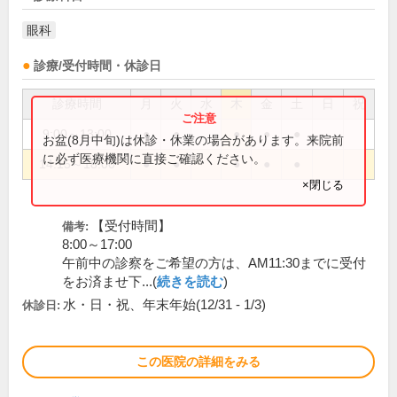
眼科
診療/受付時間・休診日
診療時間
月
火
水
木
金
土
日
祝
9:00～13:00
●
●
●
●
●
お盆(8月中旬)は休診・休業の場合があります。来院前
に必ず医療機関に直接ご確認ください。
14:15～18:00
●
●
●
●
●
×閉じる
【受付時間】
備考:
8:00～17:00
午前中の診察をご希望の方は、AM11:30までに受付
をお済ませ下...(
続きを読む
)
水・日・祝、年末年始(12/31 - 1/3)
休診日:
この医院の詳細をみる