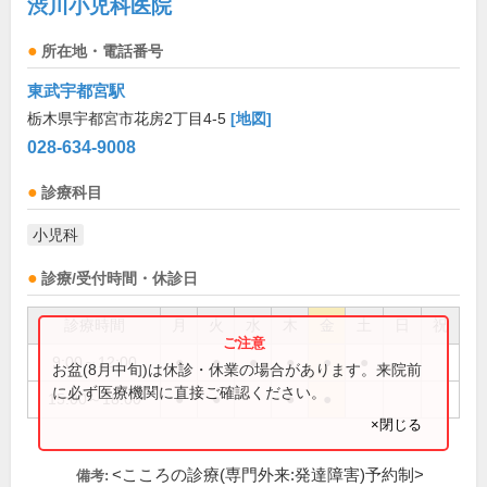
渋川小児科医院
所在地・電話番号
東武宇都宮駅
栃木県宇都宮市花房2丁目4-5
[地図]
028-634-9008
診療科目
小児科
診療/受付時間・休診日
診療時間
月
火
水
木
金
土
日
祝
9:00～12:00
●
●
●
●
●
●
お盆(8月中旬)は休診・休業の場合があります。来院前
に必ず医療機関に直接ご確認ください。
15:00～18:00
●
●
●
●
×閉じる
<こころの診療(専門外来:発達障害)予約制>
備考: