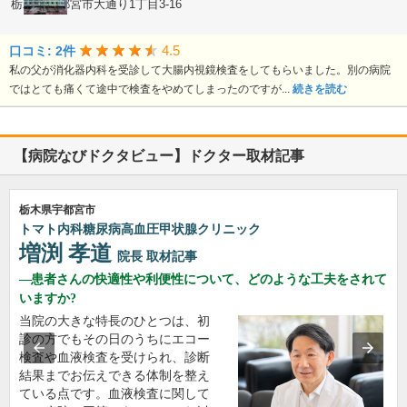
栃木県宇都宮市大通り1丁目3-16
4.5
口コミ: 2件
私の父が消化器内科を受診して大腸内視鏡検査をしてもらいました。別の病院
ではとても痛くて途中で検査をやめてしまったのですが...
続きを読む
【病院なびドクタビュー】ドクター取材記事
栃木県宇都宮市
トマト内科糖尿病高血圧甲状腺クリニック
増渕 孝道
院長
取材記事
患者さんの快適性や利便性について、どのような工夫をされて
いますか?
当院の大きな特長のひとつは、初
診の方でもその日のうちにエコー
検査や血液検査を受けられ、診断
結果までお伝えできる体制を整え
ている点です。血液検査に関して