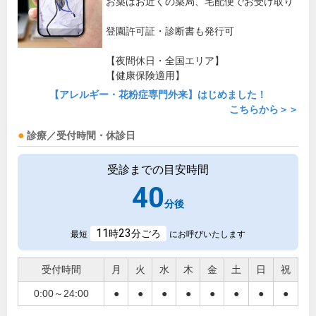
お薬はお近くの薬局、宅配便でお受け取り
登園許可証・診断書も発行可
【夜間休日・全国エリア】
【健康保険適用】
【アレルギー・花粉症専門外来】はじめました！
こちらから＞＞
診療／受付時間・休診日
受診までの目安時間
40
分後
11
23
時
分ごろ
最短
にお呼びいたします
受付時間
月
火
水
木
金
土
日
祝
0:00～24:00
●
●
●
●
●
●
●
●