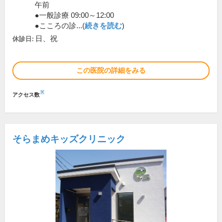
午前
●一般診療 09:00～12:00
●こころの診...(
続きを読む
)
日、祝
休診日:
この医院の詳細をみる
※
アクセス数
そらまめキッズクリニック