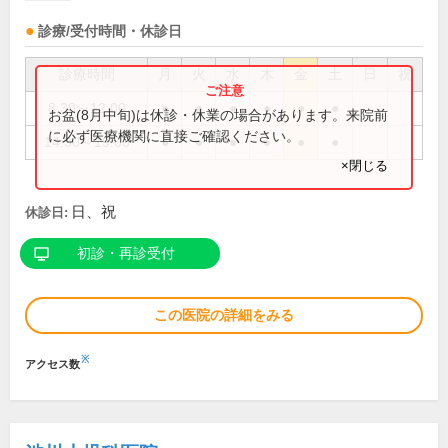
診療/受付時間・休診日
診療時間
月
火
水
木
金
土
日
祝
8:30～12:00
●
●
●
●
●
●
お盆(8月中旬)は休診・休業の場合があります。来院前
に必ず医療機関に直接ご確認ください。
14:30～19:00
●
●
●
●
●
●
×閉じる
日、祝
休診日:
初診・再診受付
この医院の詳細をみる
※
アクセス数