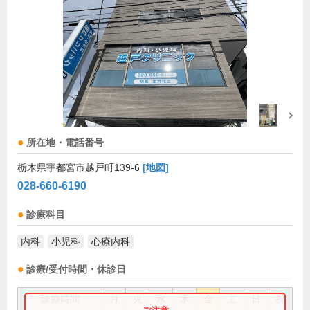
所在地・電話番号
栃木県宇都宮市越戸町139-6
[地図]
028-660-6190
診療科目
内科
小児科
心療内科
診療/受付時間・休診日
診療時間
月
火
水
木
金
土
日
祝