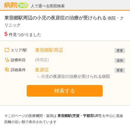
病院なび
人で選べる医院検索
東宿郷駅周辺の小児の夜尿症の治療が受けられる
病院・ク
リニック
5
件見つかりました
東宿郷駅周辺
エリア/駅
変更
(未指定)
診療科目
追加
夜尿症
詳細条件
変更
小児の夜尿症の治療が受けられる病院
検索する
※このページの医療機関・薬局は
東宿郷駅(芳賀・宇都宮LRT)
を中心に直線
距離の近い順で表示されています