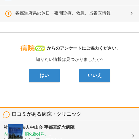
各都道府県の休日・夜間診療、救急、当番医情報
病院なび
からのアンケートにご協力ください。
知りたい情報は見つかりましたか?
はい
いいえ
口コミがある病院・クリニック
社会医療法人中山会
宇都宮記念病院
内科, 外科, 消化器外科, ...