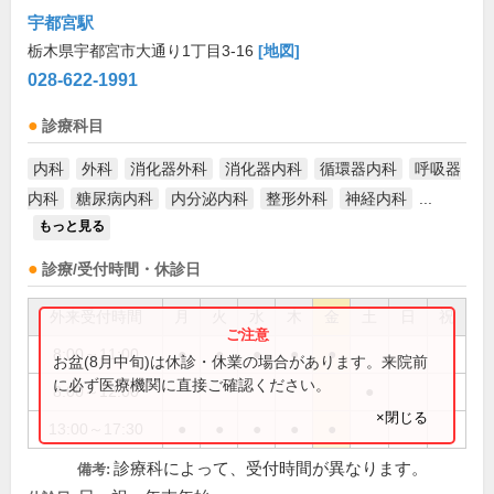
宇都宮駅
栃木県宇都宮市大通り1丁目3-16
[地図]
028-622-1991
診療科目
内科
外科
消化器外科
消化器内科
循環器内科
呼吸器
内科
糖尿病内科
内分泌内科
整形外科
神経内科
...
もっと見る
診療/受付時間・休診日
外来受付時間
月
火
水
木
金
土
日
祝
8:00～11:00
●
●
●
●
●
お盆(8月中旬)は休診・休業の場合があります。来院前
に必ず医療機関に直接ご確認ください。
8:00～12:00
●
×閉じる
13:00～17:30
●
●
●
●
●
診療科によって、受付時間が異なります。
備考: