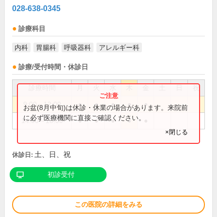
028-638-0345
診療科目
内科
胃腸科
呼吸器科
アレルギー科
診療/受付時間・休診日
診療時間
月
火
水
木
金
土
日
祝
9:00～12:00
●
●
●
●
●
お盆(8月中旬)は休診・休業の場合があります。来院前
に必ず医療機関に直接ご確認ください。
14:00～18:00
●
●
●
●
●
×閉じる
土、日、祝
休診日:
初診受付
この医院の詳細をみる