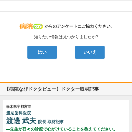
病院なび
からのアンケートにご協力ください。
知りたい情報は見つかりましたか?
はい
いいえ
【病院なびドクタビュー】ドクター取材記事
栃木県宇都宮市
渡辺歯科医院
渡邊 武夫
院長
取材記事
先生が日々の診療で心がけていることを教えてください。