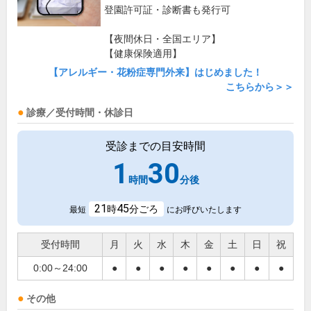
登園許可証・診断書も発行可
【夜間休日・全国エリア】
【健康保険適用】
【アレルギー・花粉症専門外来】はじめました！
こちらから＞＞
診療／受付時間・休診日
受診までの目安時間
1
30
時間
分後
21
45
時
分ごろ
最短
にお呼びいたします
受付時間
月
火
水
木
金
土
日
祝
0:00～24:00
●
●
●
●
●
●
●
●
その他