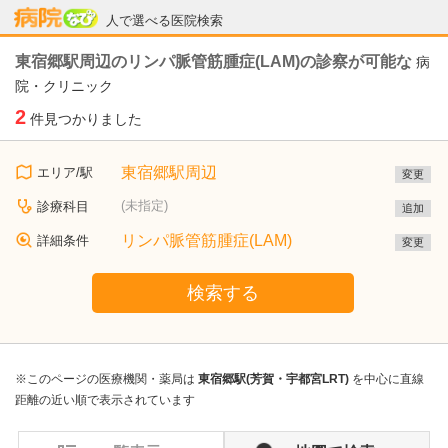
病院なび
人で選べる医院検索
東宿郷駅周辺のリンパ脈管筋腫症(LAM)の診察が可能な
病
院・クリニック
2
件見つかりました
東宿郷駅周辺
エリア/駅
変更
(未指定)
診療科目
追加
リンパ脈管筋腫症(LAM)
詳細条件
変更
検索する
※このページの医療機関・薬局は
東宿郷駅(芳賀・宇都宮LRT)
を中心に直線
距離の近い順で表示されています