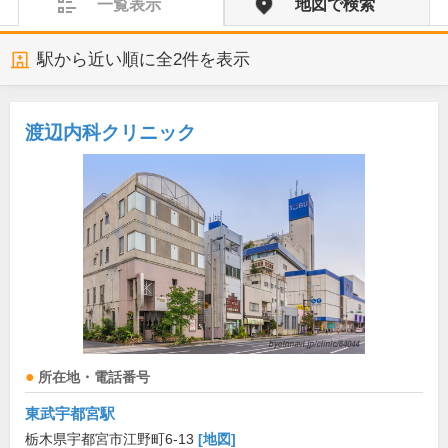
一覧表示
地図で検索
駅から近い順に全
2
件を表示
渡辺内科クリニック
所在地・電話番号
東武宇都宮駅
栃木県宇都宮市江野町6-13
[地図]