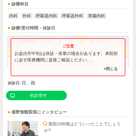
診療科目
内科
外科
呼吸器内科
呼吸器外科
胃腸内科
診療/受付時間・休診日
診療時間
月
火
水
木
金
土
日
祝
9:00～12:30
●
●
●
●
●
●
お盆(8月中旬)は休診・休業の場合があります。来院前
に必ず医療機関に直接ご確認ください。
14:00～17:00
●
●
●
×閉じる
日、祝
休診日:
初診受付
柴野智毅
院長
にインタビュー
貴院の特徴はどういったことでしょう
か?