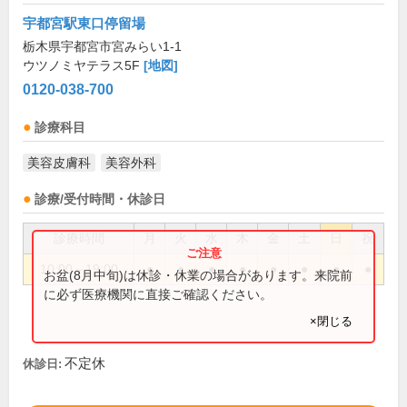
宇都宮駅東口停留場
栃木県宇都宮市宮みらい1-1
ウツノミヤテラス5F
[地図]
0120-038-700
診療科目
美容皮膚科
美容外科
診療/受付時間・休診日
診療時間
月
火
水
木
金
土
日
祝
10:00～19:00
●
●
●
●
●
●
●
●
お盆(8月中旬)は休診・休業の場合があります。来院前
に必ず医療機関に直接ご確認ください。
×閉じる
不定休
休診日: