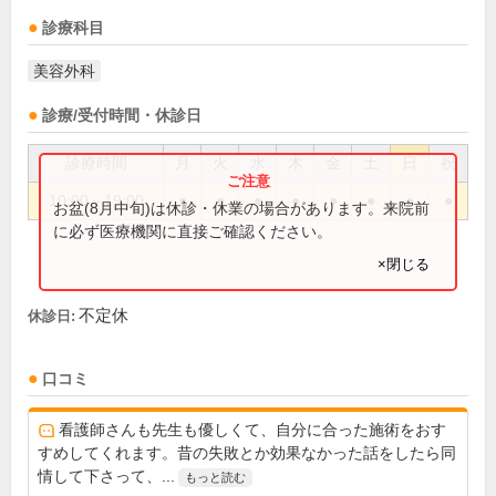
診療科目
美容外科
診療/受付時間・休診日
診療時間
月
火
水
木
金
土
日
祝
10:00～19:00
●
●
●
●
●
●
●
●
お盆(8月中旬)は休診・休業の場合があります。来院前
に必ず医療機関に直接ご確認ください。
×閉じる
不定休
休診日:
口コミ
看護師さんも先生も優しくて、自分に合った施術をおす
すめしてくれます。昔の失敗とか効果なかった話をしたら同
情して下さって、...
もっと読む