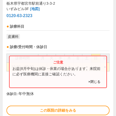
栃木県宇都宮市駅前通り3-3-2
いずみビル3F
[地図]
0120-63-2323
診療科目
皮膚科
診療/受付時間・休診日
診療時間
月
火
水
木
金
土
日
祝
10:00～20:00
●
●
●
●
●
●
●
●
お盆(8月中旬)は休診・休業の場合があります。来院前
に必ず医療機関に直接ご確認ください。
×閉じる
年中無休
休診日:
この医院の詳細をみる