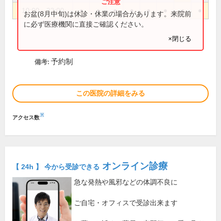
10:00～22:00
●
●
●
●
●
●
●
●
お盆(8月中旬)は休診・休業の場合があります。来院前
に必ず医療機関に直接ご確認ください。
×閉じる
予約制
備考:
この医院の詳細をみる
※
アクセス数
オンライン診療
【 24h 】 今から受診できる
急な発熱や風邪などの体調不良に
ご自宅・オフィスで受診出来ます