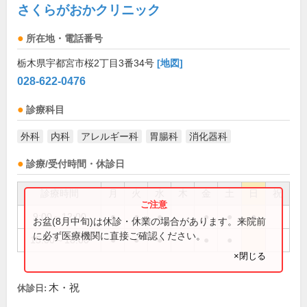
さくらがおかクリニック
所在地・電話番号
栃木県宇都宮市桜2丁目3番34号
[地図]
028-622-0476
診療科目
外科
内科
アレルギー科
胃腸科
消化器科
診療/受付時間・休診日
診療時間
月
火
水
木
金
土
日
祝
9:00～12:00
●
●
●
●
●
●
お盆(8月中旬)は休診・休業の場合があります。来院前
に必ず医療機関に直接ご確認ください。
15:00～18:00
●
●
●
●
●
×閉じる
木・祝
休診日: