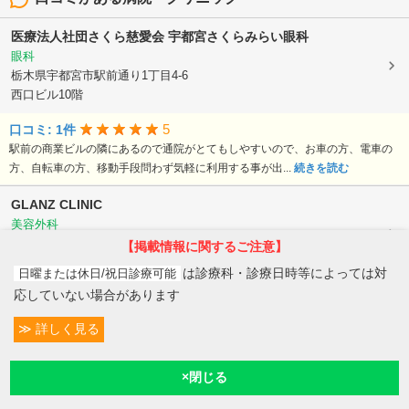
医療法人社団さくら慈愛会
宇都宮さくらみらい眼科
眼科
栃木県宇都宮市駅前通り1丁目4-6
西口ビル10階
5
口コミ: 1件
駅前の商業ビルの隣にあるので通院がとてもしやすいので、お車の方、電車の
方、自転車の方、移動手段問わず気軽に利用する事が出...
続きを読む
GLANZ CLINIC
美容外科
栃木県宇都宮市大通り2丁目1-4
【掲載情報に関するご注意】
宇都宮サテライトビル 7階
は診療科・診療日時等によっては対
日曜または休日/祝日診療可能
応していない場合があります
5
口コミ: 1件
看護師さんも先生も優しくて、自分に合った施術をおすすめしてくれます。昔
詳しく見る
の失敗とか効果なかった話をしたら同情して下さって、...
続きを読む
条件変更
54
予約/受付
現在診療
現在地
【病院なびドクタビュー】ドクター取材記事