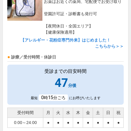
お薬はお近くの薬局、宅配便でお受け取り
登園許可証・診断書も発行可
【夜間休日・全国エリア】
【健康保険適用】
【アレルギー・花粉症専門外来】はじめました！
こちらから＞＞
診療／受付時間・休診日
受診までの目安時間
47
分後
0
15
時
分ごろ
最短
にお呼びいたします
受付時間
月
火
水
木
金
土
日
祝
0:00～24:00
●
●
●
●
●
●
●
●