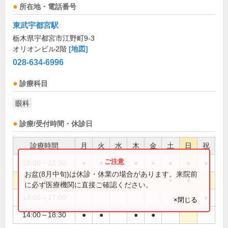
所在地・電話番号
東武宇都宮駅
栃木県宇都宮市江野町9-3
オリオンビル2階
[地図]
028-634-6996
診療科目
眼科
診療/受付時間・休診日
診療時間
月
火
水
木
金
土
日
祝
10:00～12:30
●
●
●
●
●
●
●
お盆(8月中旬)は休診・休業の場合があります。来院前
13:30～18:00
●
●
に必ず医療機関に直接ご確認ください。
14:00～17:00
●
×閉じる
14:00～18:30
●
●
●
●