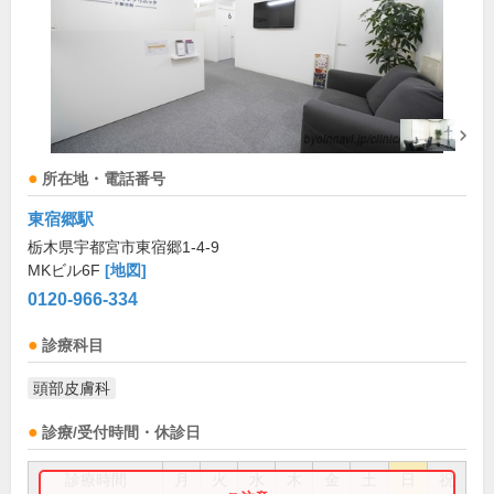
所在地・電話番号
東宿郷駅
栃木県宇都宮市東宿郷1-4-9
MKビル6F
[地図]
0120-966-334
診療科目
頭部皮膚科
診療/受付時間・休診日
診療時間
月
火
水
木
金
土
日
祝