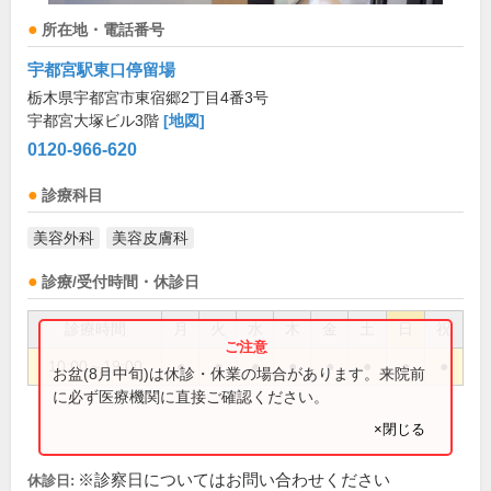
所在地・電話番号
宇都宮駅東口停留場
栃木県宇都宮市東宿郷2丁目4番3号
宇都宮大塚ビル3階
[地図]
0120-966-620
診療科目
美容外科
美容皮膚科
診療/受付時間・休診日
診療時間
月
火
水
木
金
土
日
祝
10:00～19:00
●
●
●
●
●
●
●
●
お盆(8月中旬)は休診・休業の場合があります。来院前
に必ず医療機関に直接ご確認ください。
×閉じる
※診察日についてはお問い合わせください
休診日: