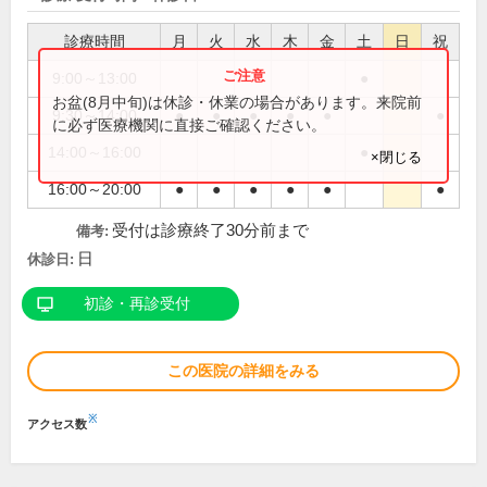
診療時間
月
火
水
木
金
土
日
祝
9:00～13:00
●
お盆(8月中旬)は休診・休業の場合があります。来院前
9:30～14:00
●
●
●
●
●
●
に必ず医療機関に直接ご確認ください。
14:00～16:00
●
×閉じる
16:00～20:00
●
●
●
●
●
●
受付は診療終了30分前まで
備考:
日
休診日:
初診・再診受付
この医院の詳細をみる
※
アクセス数