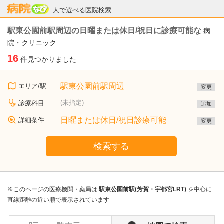
病院なび
人で選べる医院検索
駅東公園前駅周辺の日曜または休日/祝日に診療可能な
病
院・クリニック
16
件見つかりました
駅東公園前駅周辺
エリア/駅
変更
(未指定)
診療科目
追加
日曜または休日/祝日診療可能
詳細条件
変更
検索する
※このページの医療機関・薬局は
駅東公園前駅(芳賀・宇都宮LRT)
を中心に
直線距離の近い順で表示されています