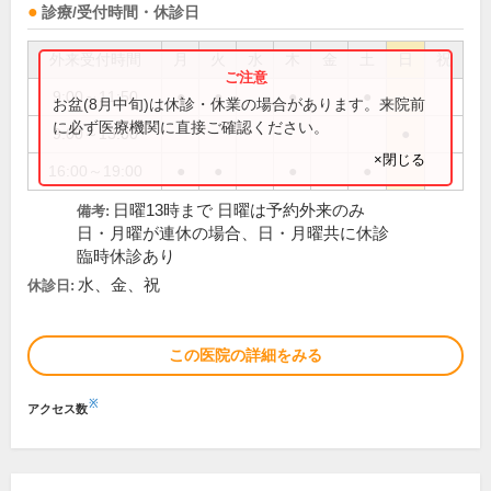
診療/受付時間・休診日
外来受付時間
月
火
水
木
金
土
日
祝
9:00～11:50
●
●
●
●
お盆(8月中旬)は休診・休業の場合があります。来院前
に必ず医療機関に直接ご確認ください。
9:00～13:00
●
×閉じる
16:00～19:00
●
●
●
●
日曜13時まで 日曜は予約外来のみ
備考:
日・月曜が連休の場合、日・月曜共に休診
臨時休診あり
水、金、祝
休診日:
この医院の詳細をみる
※
アクセス数