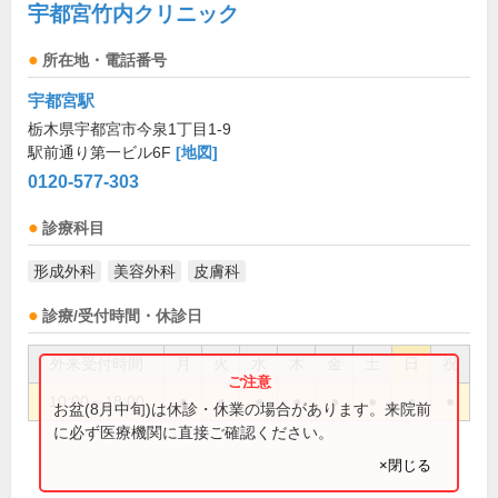
宇都宮竹内クリニック
所在地・電話番号
宇都宮駅
栃木県宇都宮市今泉1丁目1-9
駅前通り第一ビル6F
[地図]
0120-577-303
診療科目
形成外科
美容外科
皮膚科
診療/受付時間・休診日
外来受付時間
月
火
水
木
金
土
日
祝
10:00～18:00
●
●
●
●
●
●
●
●
お盆(8月中旬)は休診・休業の場合があります。来院前
に必ず医療機関に直接ご確認ください。
×閉じる