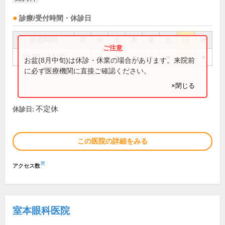
診療/受付時間・休診日
診療時間
月
火
水
木
金
土
日
祝
18:00～24:00
●
●
●
●
●
●
●
●
お盆(8月中旬)は休診・休業の場合があります。来院前
に必ず医療機関に直接ご確認ください。
×閉じる
不定休
休診日:
この医院の詳細をみる
※
アクセス数
室本眼科医院