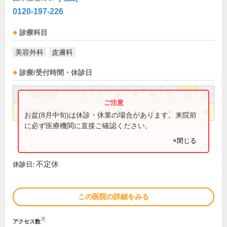
0120-197-226
診療科目
美容外科
皮膚科
診療/受付時間・休診日
診療時間
月
火
水
木
金
土
日
祝
10:00～19:00
●
●
●
●
●
●
●
●
お盆(8月中旬)は休診・休業の場合があります。来院前
に必ず医療機関に直接ご確認ください。
×閉じる
不定休
休診日:
この医院の詳細をみる
※
アクセス数