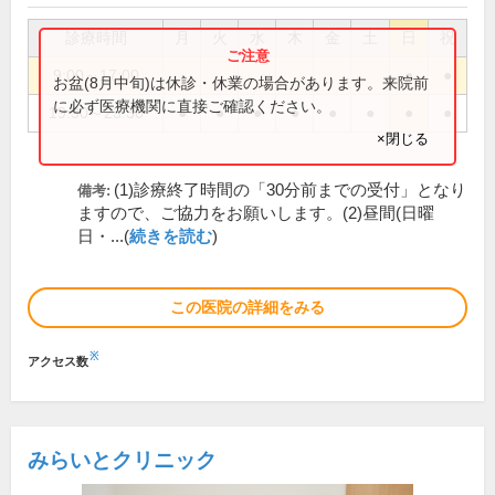
診療時間
月
火
水
木
金
土
日
祝
9:00～17:00
●
●
お盆(8月中旬)は休診・休業の場合があります。来院前
に必ず医療機関に直接ご確認ください。
19:30～23:30
●
●
●
●
●
●
●
●
×閉じる
(1)診療終了時間の「30分前までの受付」となり
備考:
ますので、ご協力をお願いします。(2)昼間(日曜
日・...(
続きを読む
)
この医院の詳細をみる
※
アクセス数
みらいとクリニック