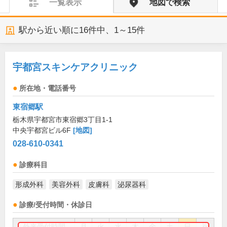
一覧表示
地図で検索
駅から近い順に
16
件中、
1～15件
宇都宮スキンケアクリニック
所在地・電話番号
東宿郷駅
栃木県宇都宮市東宿郷3丁目1-1
中央宇都宮ビル6F
[地図]
028-610-0341
診療科目
形成外科
美容外科
皮膚科
泌尿器科
診療/受付時間・休診日
外来受付時間
月
火
水
木
金
土
日
祝