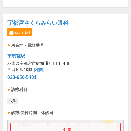
宇都宮さくらみらい眼科
1
口コミ
件
所在地・電話番号
宇都宮駅
栃木県宇都宮市駅前通り1丁目4-6
西口ビル10階
[地図]
028-650-5401
診療科目
眼科
診療/受付時間・休診日
診療時間
月
火
水
木
金
土
日
祝