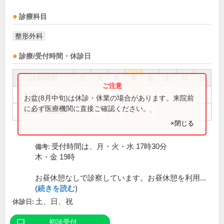
診療科目
整形外科
診療/受付時間・休診日
診療時間
月
火
水
木
金
土
日
祝
9:00～18:00
●
●
●
お盆(8月中旬)は休診・休業の場合があります。来院前
に必ず医療機関に直接ご確認ください。
11:00～19:00
●
●
×閉じる
受付時間は、月・火・水 17時30分
備考:
木・金 19時
お昼休憩なしで診察しています。お昼休憩を利用...
(
続きを読む
)
土、日、祝
休診日:
初診受付