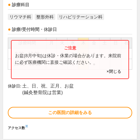
診療科目
リウマチ科
整形外科
リハビリテーション科
診療/受付時間・休診日
診療時間
月
火
水
木
金
土
日
祝
9:00～12:30
●
●
●
●
●
お盆(8月中旬)は休診・休業の場合があります。来院前
に必ず医療機関に直接ご確認ください。
15:30～20:00
●
●
●
●
●
×閉じる
土、日、祝、正月、お盆
休診日:
(鍼灸整骨院は営業)
この医院の詳細をみる
※
アクセス数