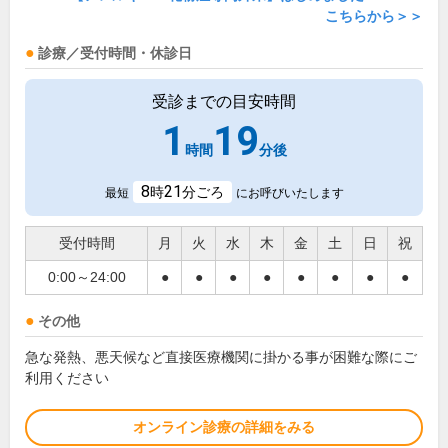
こちらから＞＞
診療／受付時間・休診日
受診までの目安時間
1
19
時間
分後
8
21
時
分ごろ
最短
にお呼びいたします
受付時間
月
火
水
木
金
土
日
祝
0:00～24:00
●
●
●
●
●
●
●
●
その他
急な発熱、悪天候など直接医療機関に掛かる事が困難な際にご
利用ください
オンライン診療の詳細をみる