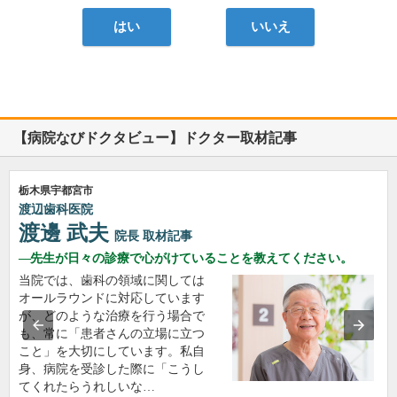
はい
いいえ
【病院なびドクタビュー】ドクター取材記事
栃木県宇都宮市
渡辺歯科医院
渡邊 武夫
院長
取材記事
先生が日々の診療で心がけていることを教えてください。
当院では、歯科の領域に関しては
オールラウンドに対応しています
が、どのような治療を行う場合で
も、常に「患者さんの立場に立つ
こと」を大切にしています。私自
身、病院を受診した際に「こうし
てくれたらうれしいな…