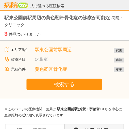
病院なび
人で選べる医院検索
駅東公園前駅周辺の黄色靭帯骨化症の診察が可能な
病院・
クリニック
3
件見つかりました
駅東公園前駅周辺
エリア/駅
変更
(未指定)
診療科目
追加
黄色靭帯骨化症
詳細条件
変更
検索する
※このページの医療機関・薬局は
駅東公園前駅(芳賀・宇都宮LRT)
を中心に
直線距離の近い順で表示されています