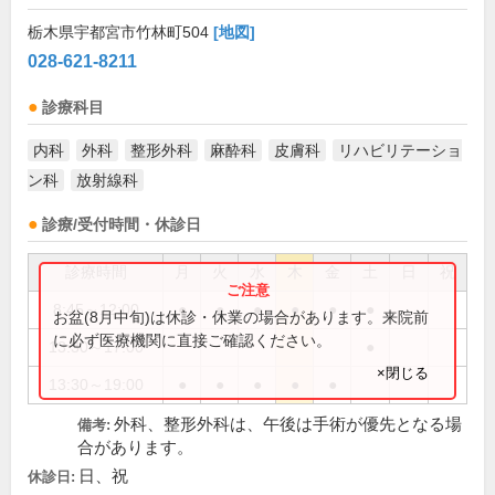
栃木県宇都宮市竹林町504
[地図]
028-621-8211
診療科目
内科
外科
整形外科
麻酔科
皮膚科
リハビリテーショ
ン科
放射線科
診療/受付時間・休診日
診療時間
月
火
水
木
金
土
日
祝
8:45～12:00
●
●
●
●
●
●
お盆(8月中旬)は休診・休業の場合があります。来院前
に必ず医療機関に直接ご確認ください。
13:30～17:00
●
×閉じる
13:30～19:00
●
●
●
●
●
外科、整形外科は、午後は手術が優先となる場
備考:
合があります。
日、祝
休診日: