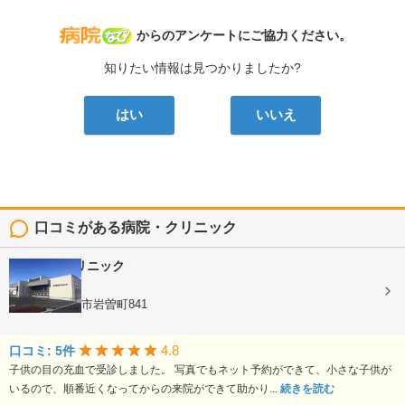
病院なび
からのアンケートにご協力ください。
知りたい情報は見つかりましたか?
はい
いいえ
口コミがある病院・クリニック
ほり眼科クリニック
眼科
栃木県宇都宮市岩曽町841
4.8
口コミ: 5件
子供の目の充血で受診しました。 写真でもネット予約ができて、小さな子供が
いるので、順番近くなってからの来院ができて助かり...
続きを読む