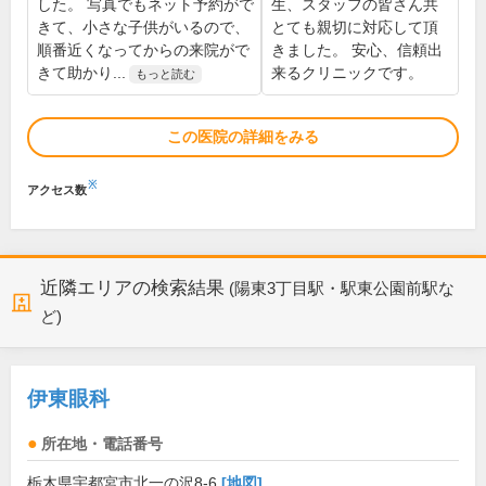
した。 写真でもネット予約がで
生、スタッフの皆さん共
きて、小さな子供がいるので、
とても親切に対応して頂
順番近くなってからの来院がで
きました。 安心、信頼出
きて助かり...
来るクリニックです。
もっと読む
この医院の詳細をみる
※
アクセス数
近隣エリアの検索結果
(陽東3丁目駅・駅東公園前駅な
ど)
伊東眼科
所在地・電話番号
栃木県宇都宮市北一の沢8-6
[地図]