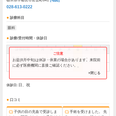
栃木県宇都宮市岩曽町841
[地図]
028-613-0222
診療科目
眼科
診療/受付時間・休診日
診療時間
月
火
水
木
金
土
日
祝
8:45～11:45
●
●
●
●
●
●
お盆(8月中旬)は休診・休業の場合があります。来院前
に必ず医療機関に直接ご確認ください。
15:00～17:45
●
●
●
●
×閉じる
日、祝
休診日:
口コミ
子供の目の充血で受診しま
手術を受けました。 先