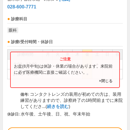
028-600-7771
診療科目
眼科
診療/受付時間・休診日
診療時間
月
火
水
木
金
土
日
祝
9:00～12:00
●
●
●
●
●
●
お盆(8月中旬)は休診・休業の場合があります。来院前
に必ず医療機関に直接ご確認ください。
14:00～17:30
●
●
●
×閉じる
コンタクトレンズの装用が初めての方は、装用
備考:
練習がありますので、診察終了の1時間前までに来院
してくださ...(
続きを読む
)
水午後、土午後、日、祝、年末年始
休診日: