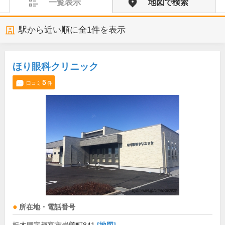
一覧表示
地図で検索
駅から近い順に全
1
件を表示
ほり眼科クリニック
5
口コミ
件
所在地・電話番号