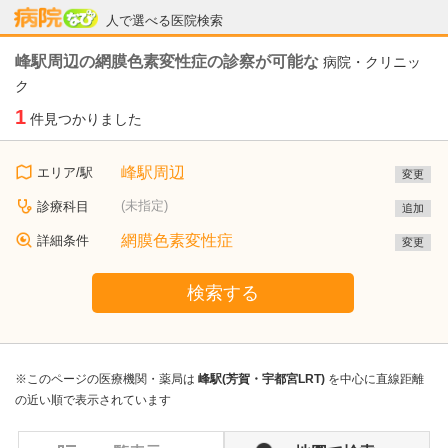
病院なび
人で選べる医院検索
峰駅周辺の網膜色素変性症の診察が可能な
病院・クリニッ
ク
1
件見つかりました
峰駅周辺
エリア/駅
変更
(未指定)
診療科目
追加
網膜色素変性症
詳細条件
変更
検索する
※このページの医療機関・薬局は
峰駅(芳賀・宇都宮LRT)
を中心に直線距離
の近い順で表示されています