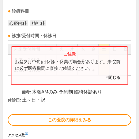
診療科目
心療内科
精神科
診療/受付時間・休診日
外来受付時間
月
火
水
木
金
土
日
祝
9:00～13:00
●
●
●
●
●
お盆(8月中旬)は休診・休業の場合があります。来院前
に必ず医療機関に直接ご確認ください。
15:00～17:00
●
●
●
●
×閉じる
木曜AMのみ 予約制 臨時休診あり
備考:
土～日・祝
休診日:
この医院の詳細をみる
※
アクセス数