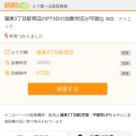
病院なび
人で選べる医院検索
陽東3丁目駅周辺のPTSDの治療/対応が可能な
病院・クリニ
ック
5
件見つかりました
陽東3丁目駅周辺
エリア/駅
変更
(未指定)
診療科目
追加
PTSD
詳細条件
変更
検索する
※このページの医療機関・薬局は
陽東3丁目駅(芳賀・宇都宮LRT)
を中心に直
線距離の近い順で表示されています