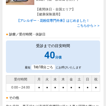
【夜間休日・全国エリア】
【健康保険適用】
【アレルギー・花粉症専門外来】はじめました！
こちらから＞＞
診療／受付時間・休診日
受診までの目安時間
40
分後
1
18
時
分ごろ
最短
にお呼びいたします
受付時間
月
火
水
木
金
土
日
祝
0:00～24:00
●
●
●
●
●
●
●
●
その他