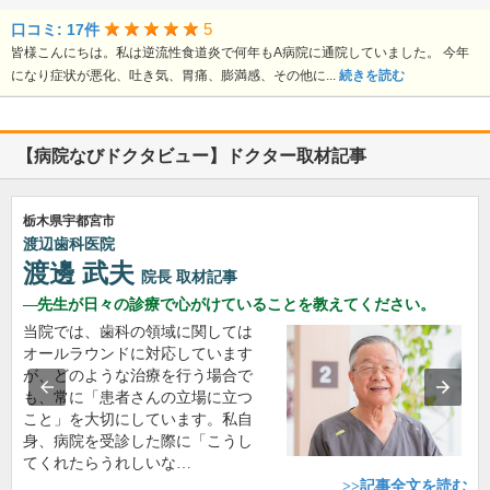
5
口コミ: 17件
皆様こんにちは。私は逆流性食道炎で何年もA病院に通院していました。 今年
になり症状が悪化、吐き気、胃痛、膨満感、その他に...
続きを読む
【病院なびドクタビュー】ドクター取材記事
栃木県宇都宮市
渡辺歯科医院
渡邊 武夫
院長
取材記事
先生が日々の診療で心がけていることを教えてください。
当院では、歯科の領域に関しては
オールラウンドに対応しています
が、どのような治療を行う場合で
も、常に「患者さんの立場に立つ
こと」を大切にしています。私自
身、病院を受診した際に「こうし
てくれたらうれしいな…
>>記事全文を読む