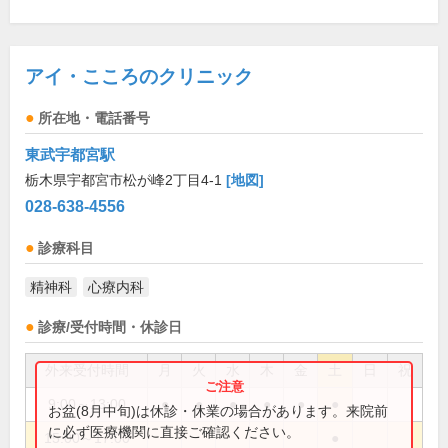
アイ・こころのクリニック
所在地・電話番号
東武宇都宮駅
栃木県宇都宮市松が峰2丁目4-1
[地図]
028-638-4556
診療科目
精神科
心療内科
診療/受付時間・休診日
外来受付時間
月
火
水
木
金
土
日
祝
9:00～13:00
●
●
●
●
●
●
お盆(8月中旬)は休診・休業の場合があります。来院前
に必ず医療機関に直接ご確認ください。
15:00～17:00
●