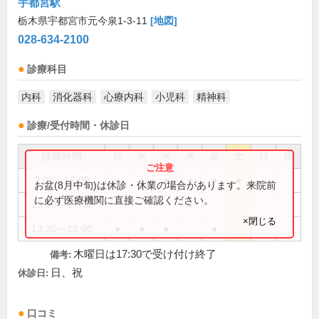
宇都宮駅
栃木県宇都宮市元今泉1-3-11
[地図]
028-634-2100
診療科目
内科
消化器科
心療内科
小児科
精神科
診療/受付時間・休診日
診療時間
月
火
水
木
金
土
日
祝
9:00～12:00
●
●
●
●
●
●
お盆(8月中旬)は休診・休業の場合があります。来院前
に必ず医療機関に直接ご確認ください。
13:30～17:30
●
×閉じる
13:30～18:00
●
●
●
●
木曜日は17:30で受け付け終了
備考:
日、祝
休診日:
口コミ