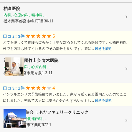
柏倉医院
内科, 心療内科, 精神科, ...
栃木県宇都宮市峰1丁目30-11
5
口コミ: 3件
とても優しくて物腰も柔らかく丁寧な対応をしてくれる医師です。心療内科以
外でも内科も診てくれるのでその部分も良いです。週に...
続きを読む
医療法人社団竹山会
青木医院
内科, 消化器科, 心療内科, ...
栃木県宇都宮市元今泉1-3-11
4
口コミ: 1件
インフルエンザの予防接種で伺いました。家から近く徒歩圏内だったのでここ
にしました。初めての人には場所が分かりずらいかもし...
続きを読む
医療法人 結信会
しもだファミリークリニック
内科, 外科, 消化器内科, ...
栃木県宇都宮市下栗町977-1