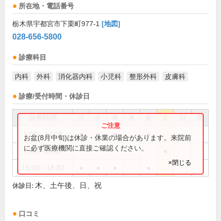
所在地・電話番号
栃木県宇都宮市下栗町977-1
[地図]
028-656-5800
診療科目
内科
外科
消化器内科
小児科
整形外科
皮膚科
診療/受付時間・休診日
診療時間
月
火
水
木
金
土
日
祝
9:00～12:00
●
●
●
●
お盆(8月中旬)は休診・休業の場合があります。来院前
に必ず医療機関に直接ご確認ください。
9:00～13:00
●
×閉じる
15:00～18:30
●
●
●
●
木、土午後、日、祝
休診日:
口コミ