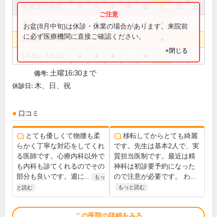
外来受付時間
月
火
水
木
金
土
日
祝
9:00～12:00
●
●
●
●
●
お盆(8月中旬)は休診・休業の場合があります。来院前
に必ず医療機関に直接ご確認ください。
14:00～16:30
●
×閉じる
14:30～18:00
●
●
●
●
土曜16:30まで
備考:
木、日、祝
休診日:
口コミ
とても優しくて物腰も柔
移転してからとても綺麗
らかく丁寧な対応をしてくれ
です。先生は基本2人で、実
る医師です。心療内科以外で
質担当医制です。最近は精
も内科も診てくれるのでその
神科は初診要予約になった
部分も良いです。週に...
ので注意が必要です。 わ...
もっ
もっと読む
と読む
この医院の詳細をみる