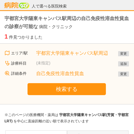
病院なび
人で選べる医院検索
宇都宮大学陽東キャンパス駅周辺の自己免疫性溶血性貧血
の診察が可能な
病院・クリニック
1
件見つかりました
宇都宮大学陽東キャンパス駅周辺
エリア/駅
変更
(未指定)
診療科目
追加
自己免疫性溶血性貧血
詳細条件
変更
検索する
※このページの医療機関・薬局は
宇都宮大学陽東キャンパス駅(芳賀・宇都宮
LRT)
を中心に直線距離の近い順で表示されています