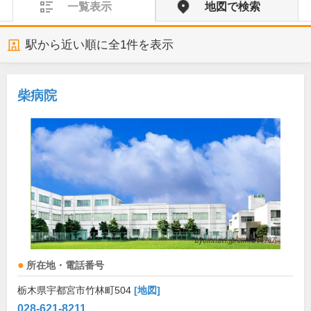
一覧表示
地図で検索
駅から近い順に全
1
件を表示
柴病院
所在地・電話番号
栃木県宇都宮市竹林町504
[地図]
028-621-8211