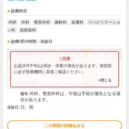
診療科目
内科
外科
整形外科
麻酔科
皮膚科
リハビリテーショ
ン科
放射線科
診療/受付時間・休診日
診療時間
月
火
水
木
金
土
日
祝
8:45～12:00
●
●
●
●
●
●
お盆(8月中旬)は休診・休業の場合があります。来院前
に必ず医療機関に直接ご確認ください。
13:30～17:00
●
×閉じる
13:30～19:00
●
●
●
●
●
外科、整形外科は、午後は手術が優先となる場
備考:
合があります。
日、祝
休診日:
この医院の詳細をみる