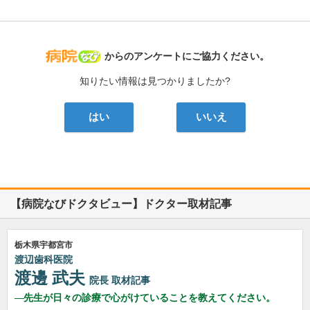
病院なび
からのアンケートにご協力ください。
知りたい情報は見つかりましたか?
はい
いいえ
【病院なびドクタビュー】ドクター取材記事
栃木県宇都宮市
渡辺歯科医院
渡邊 武夫
院長
取材記事
先生が日々の診療で心がけていることを教えてください。