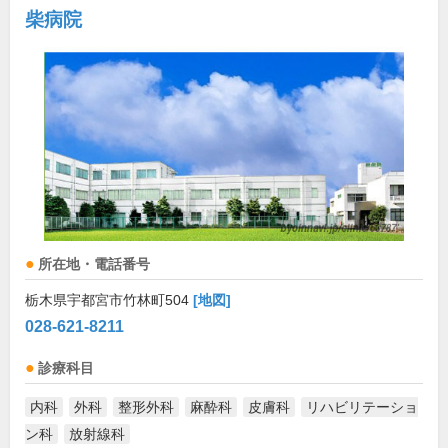
柴病院
所在地・電話番号
栃木県宇都宮市竹林町504
[地図]
028-621-8211
診療科目
内科
外科
整形外科
麻酔科
皮膚科
リハビリテーショ
ン科
放射線科