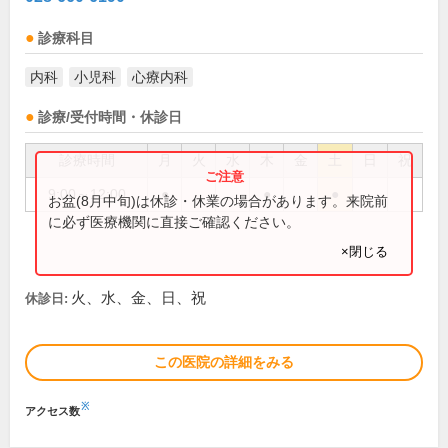
診療科目
内科
小児科
心療内科
診療/受付時間・休診日
診療時間
月
火
水
木
金
土
日
祝
9:00～12:00
●
●
●
お盆(8月中旬)は休診・休業の場合があります。来院前
に必ず医療機関に直接ご確認ください。
×閉じる
火、水、金、日、祝
休診日:
この医院の詳細をみる
※
アクセス数