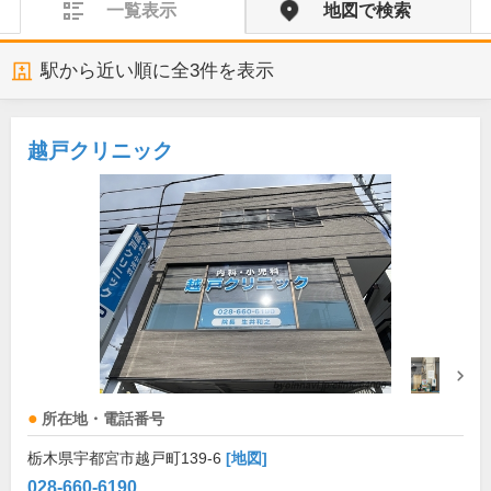
一覧表示
地図で検索
駅から近い順に全
3
件を表示
越戸クリニック
所在地・電話番号
栃木県宇都宮市越戸町139-6
[地図]
028-660-6190