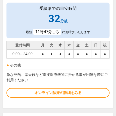
受診までの目安時間
32
分後
11
47
時
分ごろ
最短
にお呼びいたします
受付時間
月
火
水
木
金
土
日
祝
0:00～24:00
●
●
●
●
●
●
●
●
その他
急な発熱、悪天候など直接医療機関に掛かる事が困難な際にご
利用ください
オンライン診療の詳細をみる