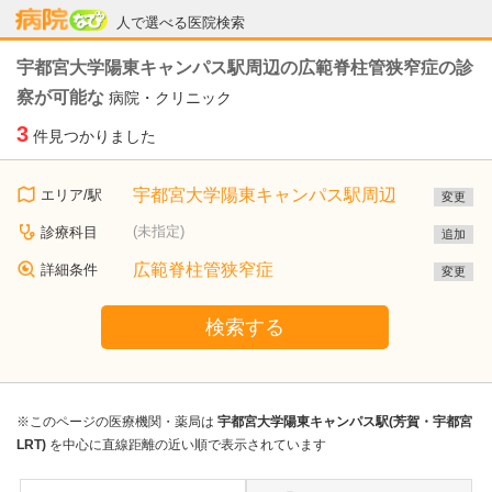
病院なび
人で選べる医院検索
宇都宮大学陽東キャンパス駅周辺の広範脊柱管狭窄症の診
察が可能な
病院・クリニック
3
件見つかりました
宇都宮大学陽東キャンパス駅周辺
エリア/駅
変更
(未指定)
診療科目
追加
広範脊柱管狭窄症
詳細条件
変更
検索する
※このページの医療機関・薬局は
宇都宮大学陽東キャンパス駅(芳賀・宇都宮
LRT)
を中心に直線距離の近い順で表示されています