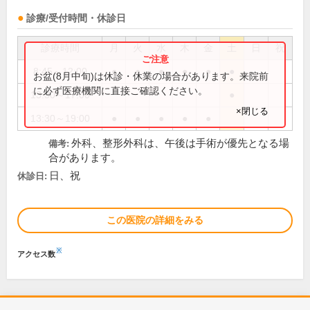
診療/受付時間・休診日
診療時間
月
火
水
木
金
土
日
祝
8:45～12:00
●
●
●
●
●
●
お盆(8月中旬)は休診・休業の場合があります。来院前
に必ず医療機関に直接ご確認ください。
13:30～17:00
●
×閉じる
13:30～19:00
●
●
●
●
●
外科、整形外科は、午後は手術が優先となる場
備考:
合があります。
日、祝
休診日:
この医院の詳細をみる
※
アクセス数