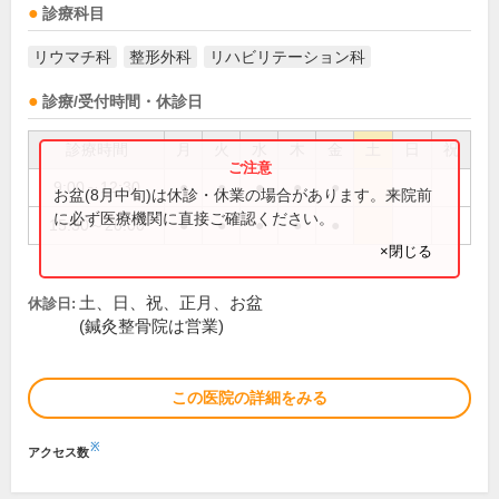
診療科目
リウマチ科
整形外科
リハビリテーション科
診療/受付時間・休診日
診療時間
月
火
水
木
金
土
日
祝
9:00～12:30
●
●
●
●
●
お盆(8月中旬)は休診・休業の場合があります。来院前
に必ず医療機関に直接ご確認ください。
15:30～20:00
●
●
●
●
●
×閉じる
土、日、祝、正月、お盆
休診日:
(鍼灸整骨院は営業)
この医院の詳細をみる
※
アクセス数