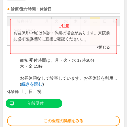
診療/受付時間・休診日
診療時間
月
火
水
木
金
土
日
祝
9:00～18:00
●
●
●
お盆(8月中旬)は休診・休業の場合があります。来院前
に必ず医療機関に直接ご確認ください。
11:00～19:00
●
●
×閉じる
受付時間は、月・火・水 17時30分
備考:
木・金 19時
お昼休憩なしで診察しています。お昼休憩を利用...
(
続きを読む
)
土、日、祝
休診日:
初診受付
この医院の詳細をみる