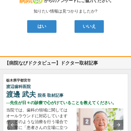
病院なび
からのアンケートにご協力ください。
知りたい情報は見つかりましたか?
はい
いいえ
【病院なびドクタビュー】ドクター取材記事
栃木県宇都宮市
渡辺歯科医院
渡邊 武夫
院長
取材記事
先生が日々の診療で心がけていることを教えてください。
当院では、歯科の領域に関しては
オールラウンドに対応しています
が、どのような治療を行う場合で
も、常に「患者さんの立場に立つ