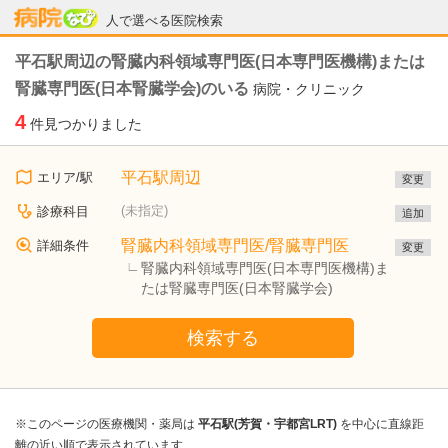
病院なび
人で選べる医院検索
平石駅周辺の腎臓内科領域専門医(日本専門医機構)または
腎臓専門医(日本腎臓学会)のいる
病院・クリニック
4
件見つかりました
平石駅周辺
エリア/駅
変更
(未指定)
診療科目
追加
腎臓内科領域専門医/腎臓専門医
詳細条件
変更
腎臓内科領域専門医(日本専門医機構)ま
たは腎臓専門医(日本腎臓学会)
検索する
※このページの医療機関・薬局は
平石駅(芳賀・宇都宮LRT)
を中心に直線距
離の近い順で表示されています