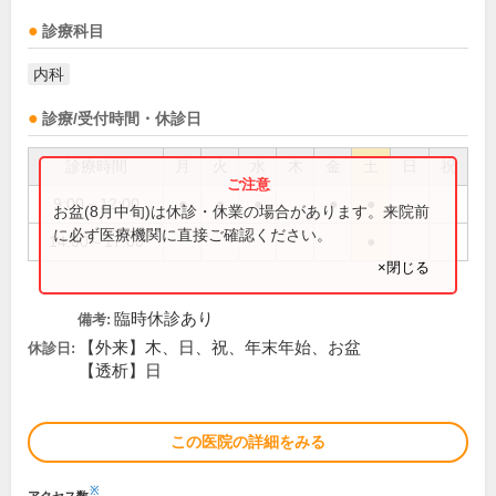
診療科目
内科
診療/受付時間・休診日
診療時間
月
火
水
木
金
土
日
祝
9:00～12:00
●
●
●
●
●
お盆(8月中旬)は休診・休業の場合があります。来院前
に必ず医療機関に直接ご確認ください。
14:00～17:00
●
×閉じる
臨時休診あり
備考:
【外来】木、日、祝、年末年始、お盆
休診日:
【透析】日
この医院の詳細をみる
※