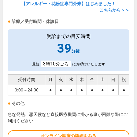
【アレルギー・花粉症専門外来】はじめました！
こちらから＞＞
診療／受付時間・休診日
受診までの目安時間
39
分後
3
10
時
分ごろ
最短
にお呼びいたします
受付時間
月
火
水
木
金
土
日
祝
0:00～24:00
●
●
●
●
●
●
●
●
その他
急な発熱、悪天候など直接医療機関に掛かる事が困難な際にご
利用ください
オンライン診療の詳細をみる