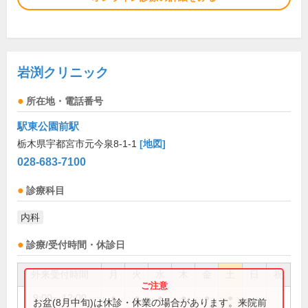
岩渕クリニック
所在地・電話番号
駅東公園前駅
栃木県宇都宮市元今泉8-1-1
[地図]
028-683-7100
診療科目
内科
診療/受付時間・休診日
外来受付時間
月
火
水
木
金
土
日
祝
9:00～12:00
●
●
●
●
●
●
お盆(8月中旬)は休診・休業の場合があります。来院前