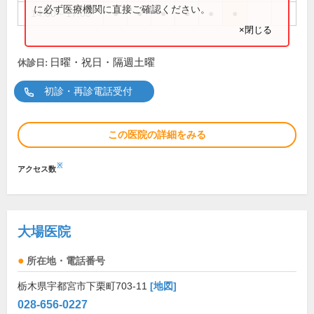
に必ず医療機関に直接ご確認ください。
14:00～17:00
●
●
●
●
●
●
×閉じる
日曜・祝日・隔週土曜
休診日:
初診・再診電話受付
この医院の詳細をみる
※
アクセス数
大場医院
所在地・電話番号
栃木県宇都宮市下栗町703-11
[地図]
028-656-0227