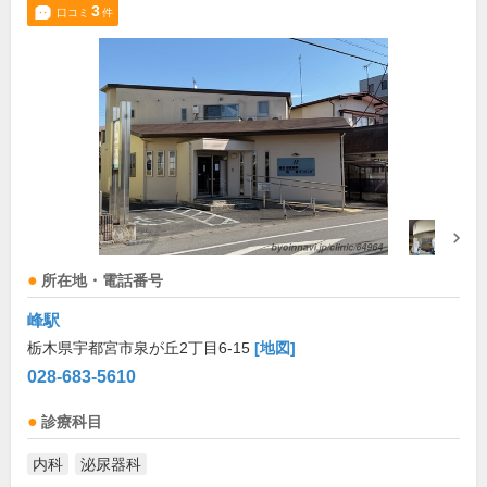
3
口コミ
件
所在地・電話番号
峰駅
栃木県宇都宮市泉が丘2丁目6-15
[地図]
028-683-5610
診療科目
内科
泌尿器科