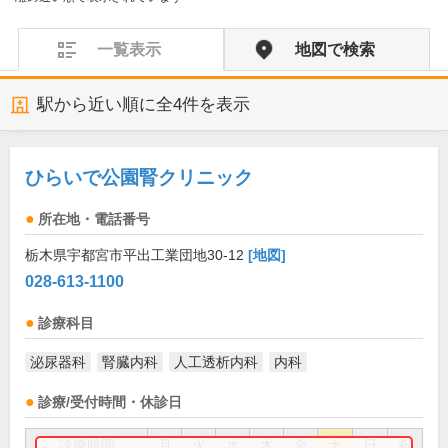
一覧表示
地図で検索
駅から近い順に全
4
件を表示
ひらいで公園腎クリニック
所在地・電話番号
栃木県宇都宮市平出工業団地30-12
[地図]
028-613-1100
診療科目
泌尿器科
腎臓内科
人工透析内科
内科
診療/受付時間・休診日
診療時間
月
火
水
木
金
土
日
祝