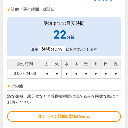
診療／受付時間・休診日
受診までの目安時間
22
分後
6
8
時
分ごろ
最短
にお呼びいたします
受付時間
月
火
水
木
金
土
日
祝
0:00～24:00
●
●
●
●
●
●
●
●
その他
急な発熱、悪天候など直接医療機関に掛かる事が困難な際にご
利用ください
オンライン診療の詳細をみる