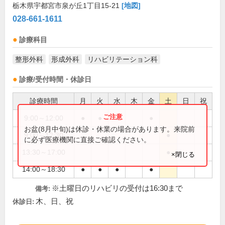
栃木県宇都宮市泉が丘1丁目15-21
[地図]
028-661-1611
診療科目
整形外科
形成外科
リハビリテーション科
診療/受付時間・休診日
診療時間
月
火
水
木
金
土
日
祝
9:00～12:00
●
●
●
●
お盆(8月中旬)は休診・休業の場合があります。来院前
9:00～12:30
●
に必ず医療機関に直接ご確認ください。
13:30～17:00
●
×閉じる
14:00～18:30
●
●
●
●
※土曜日のリハビリの受付は16:30まで
備考:
木、日、祝
休診日: