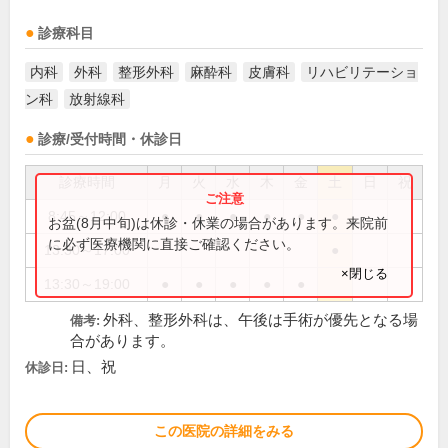
診療科目
内科
外科
整形外科
麻酔科
皮膚科
リハビリテーショ
ン科
放射線科
診療/受付時間・休診日
診療時間
月
火
水
木
金
土
日
祝
8:45～12:00
●
●
●
●
●
●
お盆(8月中旬)は休診・休業の場合があります。来院前
に必ず医療機関に直接ご確認ください。
13:30～17:00
●
×閉じる
13:30～19:00
●
●
●
●
●
外科、整形外科は、午後は手術が優先となる場
備考:
合があります。
日、祝
休診日:
この医院の詳細をみる