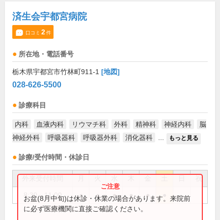
済生会宇都宮病院
2
口コミ
件
所在地・電話番号
栃木県宇都宮市竹林町911-1
[地図]
028-626-5500
診療科目
内科
血液内科
リウマチ科
外科
精神科
神経内科
脳
神経外科
呼吸器科
呼吸器外科
消化器科
...
もっと見る
診療/受付時間・休診日
外来受付時間
月
火
水
木
金
土
日
祝
8:30～11:00
●
●
●
●
●
●
お盆(8月中旬)は休診・休業の場合があります。来院前
に必ず医療機関に直接ご確認ください。