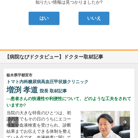
知りたい情報は見つかりましたか?
はい
いいえ
【病院なびドクタビュー】ドクター取材記事
栃木県宇都宮市
トマト内科糖尿病高血圧甲状腺クリニック
増渕 孝道
院長
取材記事
患者さんの快適性や利便性について、どのような工夫をされて
いますか?
当院の大きな特長のひとつは、初
診の方でもその日のうちにエコー
検査や血液検査を受けられ、診断
結果までお伝えできる体制を整え
ている点です。血液検査に関して