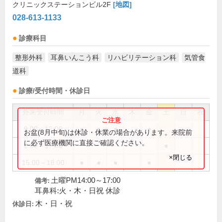
クリニックステーションビル2F
[地図]
028-613-1133
診療科目
整形外科
耳鼻いんこう科
リハビリテーション科
気管食
道科
診療/受付時間・休診日
外来受付時間
月
火
水
木
金
土
日
祝
9:00～12:00
●
●
●
●
お盆(8月中旬)は休診・休業の場合があります。来院前
に必ず医療機関に直接ご確認ください。
9:00～17:00
●
×閉じる
15:00～18:00
●
●
●
●
土曜PM14:00～17:00
備考:
耳鼻科:火・木・日祝 休診
木・日・祝
休診日: