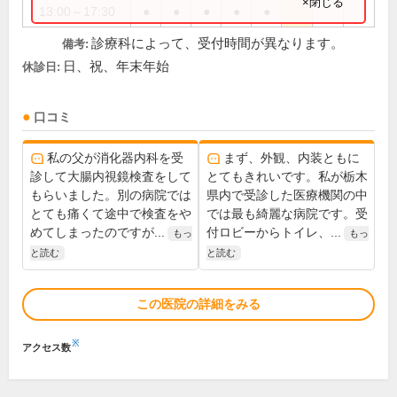
×閉じる
13:00～17:30
●
●
●
●
●
診療科によって、受付時間が異なります。
備考:
日、祝、年末年始
休診日:
口コミ
私の父が消化器内科を受
まず、外観、内装ともに
診して大腸内視鏡検査をして
とてもきれいです。私が栃木
もらいました。別の病院では
県内で受診した医療機関の中
とても痛くて途中で検査をや
では最も綺麗な病院です。受
めてしまったのですが...
付ロビーからトイレ、...
もっ
もっ
と読む
と読む
この医院の詳細をみる
※
アクセス数