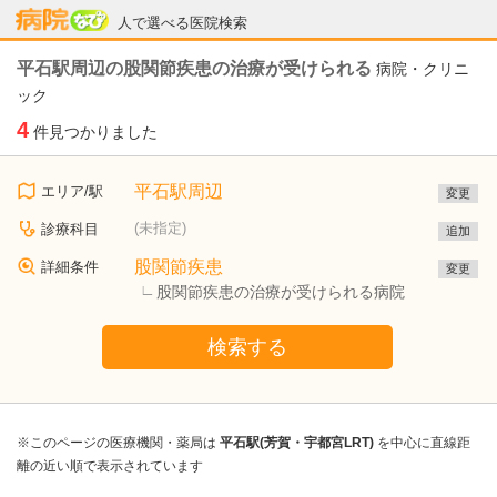
病院なび
人で選べる医院検索
平石駅周辺の股関節疾患の治療が受けられる
病院・クリニ
ック
4
件見つかりました
平石駅周辺
エリア/駅
変更
(未指定)
診療科目
追加
股関節疾患
詳細条件
変更
股関節疾患の治療が受けられる病院
検索する
※このページの医療機関・薬局は
平石駅(芳賀・宇都宮LRT)
を中心に直線距
離の近い順で表示されています