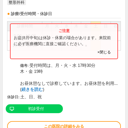
整形外科
診療/受付時間・休診日
診療時間
月
火
水
木
金
土
日
祝
9:00～18:00
●
●
●
お盆(8月中旬)は休診・休業の場合があります。来院前
に必ず医療機関に直接ご確認ください。
11:00～19:00
●
●
×閉じる
受付時間は、月・火・水 17時30分
備考:
木・金 19時
お昼休憩なしで診察しています。お昼休憩を利用...
(
続きを読む
)
土、日、祝
休診日:
初診受付
この医院の詳細をみる