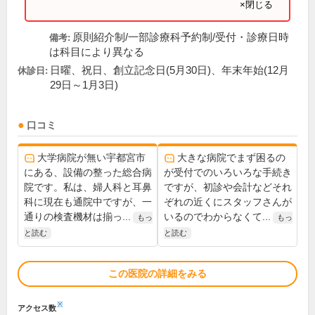
×閉じる
原則紹介制/一部診療科予約制/受付・診療日時
備考:
は科目により異なる
日曜、祝日、創立記念日(5月30日)、年末年始(12月
休診日:
29日～1月3日)
口コミ
大学病院が無い宇都宮市
大きな病院でまず困るの
にある、設備の整った総合病
が受付でのいろいろな手続き
院です。私は、婦人科と耳鼻
ですが、初診や会計などそれ
科に現在も通院中ですが、一
ぞれの近くにスタッフさんが
通りの検査機材は揃っ...
いるのでわからなくて...
もっ
もっ
と読む
と読む
この医院の詳細をみる
※
アクセス数