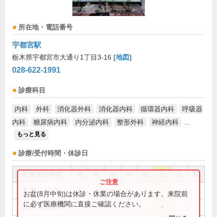
所在地・電話番号
宇都宮駅
栃木県宇都宮市大通り1丁目3-16
[地図]
028-622-1991
診療科目
内科
外科
消化器外科
消化器内科
循環器内科
呼吸器
内科
糖尿病内科
内分泌内科
整形外科
神経内科
...
もっと見る
診療/受付時間・休診日
外来受付時間
月
火
水
木
金
土
日
祝
8:00～11:00
●
●
●
●
●
お盆(8月中旬)は休診・休業の場合があります。来院前
に必ず医療機関に直接ご確認ください。
8:00～12:00
●