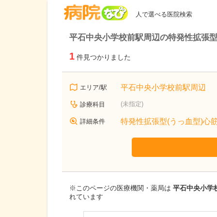
病院なび
人で選べる医院検索
平石中央小学校前駅周辺の特発性拡張型
1
件見つかりました
平石中央小学校前駅周辺
エリア/駅
(未指定)
診療科目
特発性拡張型(うっ血型)心
詳細条件
※このページの医療機関・薬局は
平石中央小学校
れています