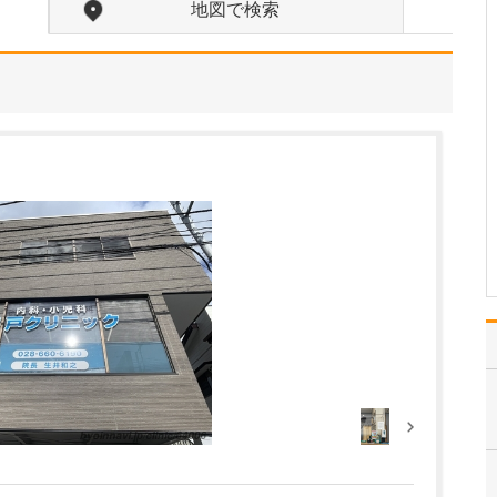
ください。
地図で検索
当院では、歯科の領域に
関してはオールラウンド
に対応していますが、ど
のような治療を行う場合
でも、常に「患者さんの
立場に立つこと」を大切
にしています。私自身、
病院を受診した際に「こ
うしてくれたらうれしい
な…
>>記事全文を読む