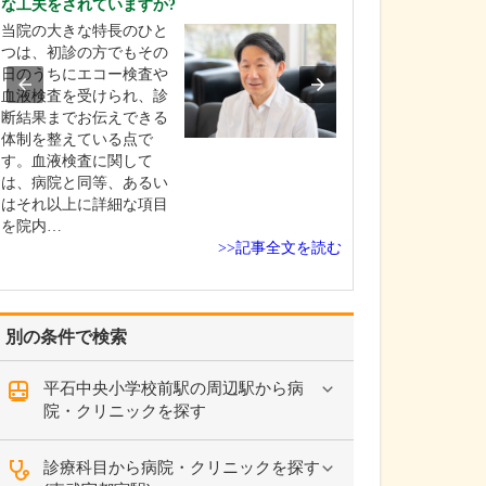
な工夫をされていますか?
患者さんのニー
当院の大きな特長のひと
てどのようなご
つは、初診の方でもその
対応するという
日のうちにエコー検査や
リニックの特徴
血液検査を受けられ、診
か。特に、今の
断結果までお伝えできる
は専門分野が細
体制を整えている点で
れていて、担当
す。血液検査に関して
原因がわからな
は、病院と同等、あるい
「専門外」とし
はそれ以上に詳細な項目
い…
を院内…
>>記事全文を読む
別の条件で検索
平石中央小学校前駅の周辺駅から病
院・クリニックを探す
診療科目から病院・クリニックを探す