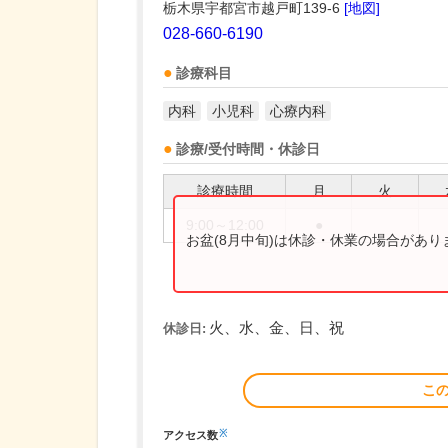
栃木県宇都宮市越戸町139-6
[地図]
028-660-6190
診療科目
内科
小児科
心療内科
診療/受付時間・休診日
診療時間
月
火
9:00～12:00
●
お盆(8月中旬)は休診・休業の場合があ
火、水、金、日、祝
休診日:
こ
※
アクセス数