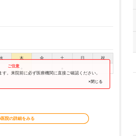
水
木
金
土
日
祝
●
●
ります。来院前に必ず医療機関に直接ご確認ください。
×閉じる
の医院の詳細をみる