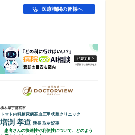
医療機関の皆様へ
医師(ドクター)の
栃木県宇都宮市
栃木県宇都宮市
トマト内科糖尿病高血圧甲状腺クリニック
しばファミリー
増渕 孝道
柴野 智毅
院長
取材記事
患者さんの快適性や利便性について、どのよう
貴院の特徴はど