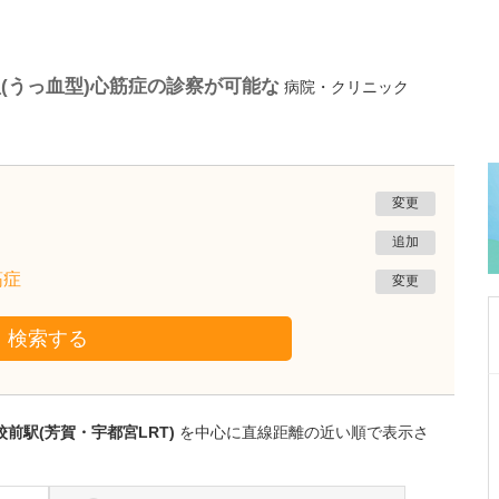
(うっ血型)心筋症の診察が可能な
病院・クリニック
変更
追加
筋症
変更
検索する
栃木県宇都宮市
渡辺歯科医院
前駅(芳賀・宇都宮LRT)
を中心に直線距離の近い順で表示さ
渡邊 武夫
院長
取材記事
先生が日々の診療で心がけていることを教えて