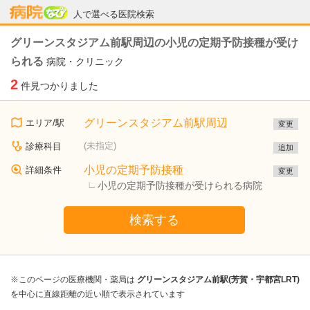
病院なび
人で選べる医院検索
グリーンスタジアム前駅周辺の小児の定期予防接種が受け
られる
病院・クリニック
2
件見つかりました
グリーンスタジアム前駅周辺
エリア/駅
変更
(未指定)
診療科目
追加
小児の定期予防接種
詳細条件
変更
小児の定期予防接種が受けられる病院
検索する
※このページの医療機関・薬局は
グリーンスタジアム前駅(芳賀・宇都宮LRT)
を中心に直線距離の近い順で表示されています