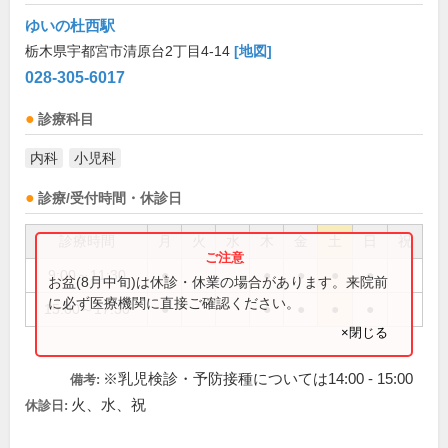
ゆいの杜西駅
栃木県宇都宮市清原台2丁目4-14
[地図]
028-305-6017
診療科目
内科
小児科
診療/受付時間・休診日
診療時間
月
火
水
木
金
土
日
祝
9:00～11:30
●
●
●
●
●
お盆(8月中旬)は休診・休業の場合があります。来院前
に必ず医療機関に直接ご確認ください。
15:00～17:30
●
●
●
●
●
×閉じる
※乳児検診・予防接種については14:00 - 15:00
備考:
火、水、祝
休診日: