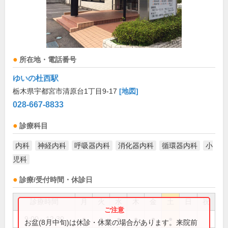
所在地・電話番号
ゆいの杜西駅
栃木県宇都宮市清原台1丁目9-17
[地図]
028-667-8833
診療科目
内科
神経内科
呼吸器内科
消化器内科
循環器内科
小
児科
診療/受付時間・休診日
診療時間
月
火
水
木
金
土
日
祝
9:00～12:30
●
●
●
●
●
●
お盆(8月中旬)は休診・休業の場合があります。来院前