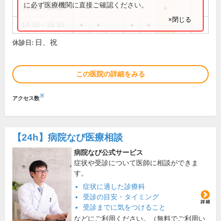
に必ず医療機関に直接ご確認ください。
14:00～16:00
●
×閉じる
14:30～18:30
●
●
●
●
日、祝
休診日:
この医院の詳細をみる
※
アクセス数
【24h】
病院なび医療相談
病院なび公式サービス
症状や受診について医師に相談ができま
す。
症状に適した診療科
受診の目安・タイミング
受診までに気をつけること
などにご利用ください。（無料でご利用い