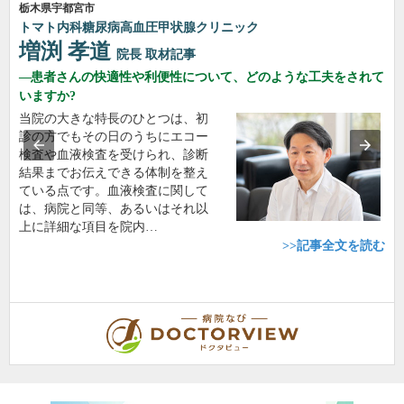
栃木県宇都宮市
トマト内科糖尿病高血圧甲状腺クリニック
増渕 孝道
院長
取材記事
患者さんの快適性や利便性について、どのような工夫をされて
いますか?
当院の大きな特長のひとつは、初
診の方でもその日のうちにエコー
検査や血液検査を受けられ、診断
結果までお伝えできる体制を整え
ている点です。血液検査に関して
は、病院と同等、あるいはそれ以
上に詳細な項目を院内…
>>記事全文を読む