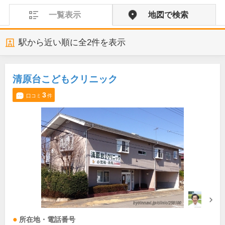
一覧表示
地図で検索
駅から近い順に全
2
件を表示
清原台こどもクリニック
3
口コミ
件
所在地・電話番号