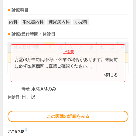
診療科目
内科
消化器内科
糖尿病内科
小児科
診療/受付時間・休診日
外来受付時間
月
火
水
木
金
土
日
祝
8:30～12:30
●
●
●
●
●
●
お盆(8月中旬)は休診・休業の場合があります。来院前
に必ず医療機関に直接ご確認ください。
14:30～18:00
●
●
●
●
×閉じる
水曜AMのみ
備考:
日、祝
休診日:
この医院の詳細をみる
※
アクセス数