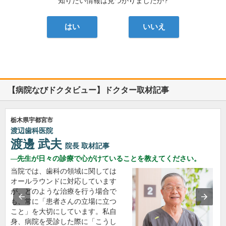
知りたい情報は見つかりましたか?
はい
いいえ
【病院なびドクタビュー】ドクター取材記事
栃木県宇都宮市
渡辺歯科医院
渡邊 武夫
院長
取材記事
先生が日々の診療で心がけていることを教えてください。
当院では、歯科の領域に関しては
オールラウンドに対応しています
が、どのような治療を行う場合で
も、常に「患者さんの立場に立つ
こと」を大切にしています。私自
身、病院を受診した際に「こうし