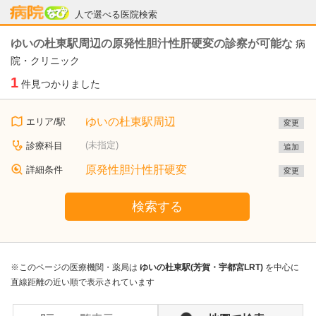
病院なび
人で選べる医院検索
ゆいの杜東駅周辺の原発性胆汁性肝硬変の診察が可能な
病
院・クリニック
1
件見つかりました
ゆいの杜東駅周辺
エリア/駅
変更
(未指定)
診療科目
追加
原発性胆汁性肝硬変
詳細条件
変更
検索する
※このページの医療機関・薬局は
ゆいの杜東駅(芳賀・宇都宮LRT)
を中心に
直線距離の近い順で表示されています