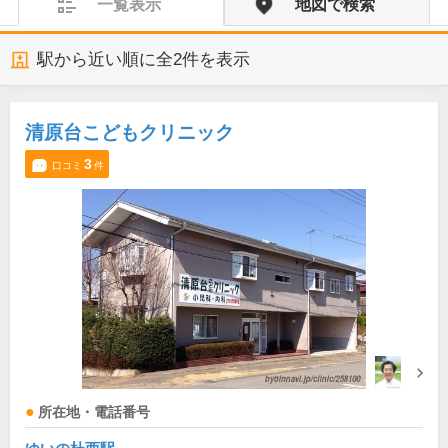
一覧表示
地図で検索
駅から近い順に全
2
件を表示
清原台こどもクリニック
3
口コミ
件
所在地・電話番号