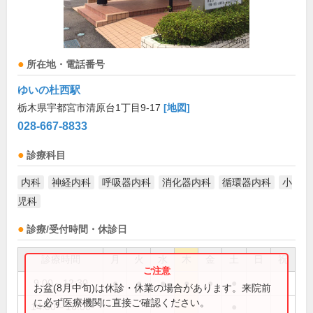
所在地・電話番号
ゆいの杜西駅
栃木県宇都宮市清原台1丁目9-17
[地図]
028-667-8833
診療科目
内科
神経内科
呼吸器内科
消化器内科
循環器内科
小
児科
診療/受付時間・休診日
診療時間
月
火
水
木
金
土
日
祝
9:00～12:30
●
●
●
●
●
●
お盆(8月中旬)は休診・休業の場合があります。来院前
に必ず医療機関に直接ご確認ください。
14:00～16:00
●