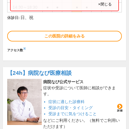
×閉じる
14:30～18:30
●
●
●
●
日、祝
休診日:
この医院の詳細をみる
※
アクセス数
【24h】
病院なび医療相談
病院なび公式サービス
症状や受診について医師に相談ができま
す。
症状に適した診療科
受診の目安・タイミング
受診までに気をつけること
などにご利用ください。（無料でご利用い
ただけます）