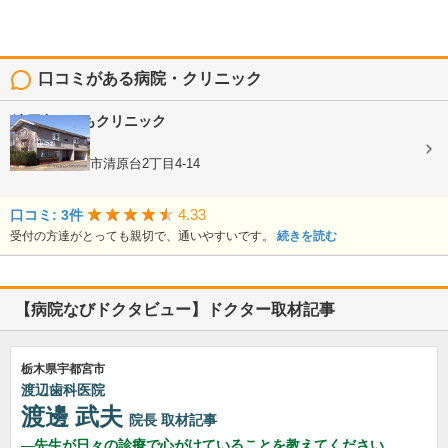
口コミがある病院・クリニック
清原台こどもクリニック
内科, 小児科
栃木県宇都宮市清原台2丁目4-14
4.33
口コミ: 3件
受付の方達がとっても親切で、通いやすいです。
続きを読む
【病院なびドクタビュー】ドクター取材記事
栃木県宇都宮市
渡辺歯科医院
渡邊 武夫
院長
取材記事
先生が日々の診療で心がけていることを教えてください。