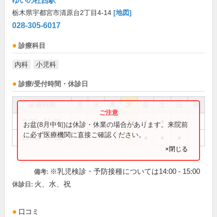
ゆいの杜西駅
栃木県宇都宮市清原台2丁目4-14
[地図]
028-305-6017
診療科目
内科
小児科
診療/受付時間・休診日
診療時間
月
火
水
木
金
土
日
祝
9:00～11:30
●
●
●
●
●
お盆(8月中旬)は休診・休業の場合があります。来院前
に必ず医療機関に直接ご確認ください。
15:00～17:30
●
●
●
●
●
×閉じる
※乳児検診・予防接種については14:00 - 15:00
備考:
火、水、祝
休診日:
口コミ