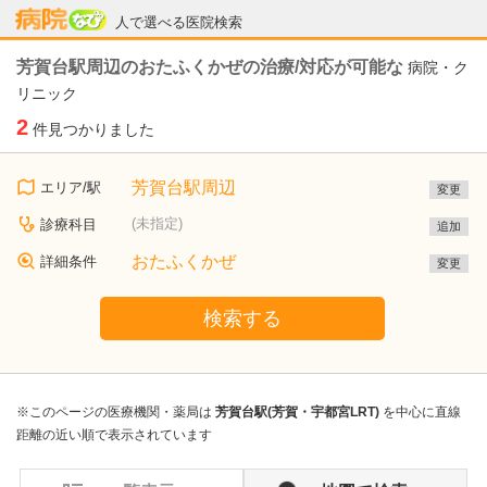
病院なび
人で選べる医院検索
芳賀台駅周辺のおたふくかぜの治療/対応が可能な
病院・ク
リニック
2
件見つかりました
芳賀台駅周辺
エリア/駅
変更
(未指定)
診療科目
追加
おたふくかぜ
詳細条件
変更
検索する
※このページの医療機関・薬局は
芳賀台駅(芳賀・宇都宮LRT)
を中心に直線
距離の近い順で表示されています