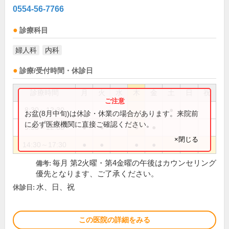
0554-56-7766
診療科目
婦人科
内科
診療/受付時間・休診日
診療時間
月
火
水
木
金
土
日
祝
8:30～12:30
●
お盆(8月中旬)は休診・休業の場合があります。来院前
に必ず医療機関に直接ご確認ください。
9:30～12:30
●
●
●
●
×閉じる
14:30～17:30
●
●
●
●
毎月 第2火曜・第4金曜の午後はカウンセリング
備考:
優先となります、ご了承ください。
水、日、祝
休診日:
この医院の詳細をみる