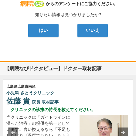
病院なび
からのアンケートにご協力ください。
知りたい情報は見つかりましたか?
はい
いいえ
【病院なびドクタビュー】ドクター取材記事
広島県広島市南区
小児科 さとうクリニック
佐藤 貴
院長
取材記事
クリニックの診療の特長を教えてください。
当クリニックは「ガイドラインに
沿った治療」の提供を第一として
います。言い換えるなら「不足も
しなければ過度でもない、ちょう