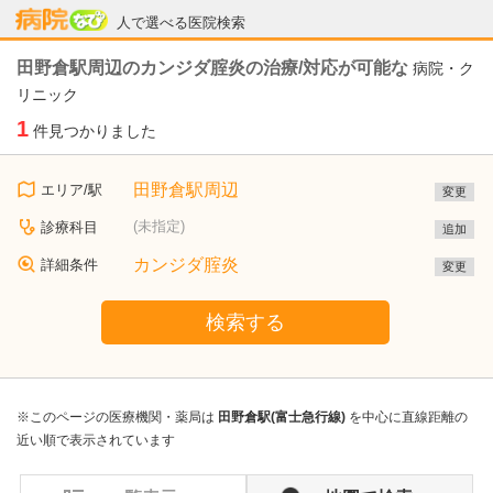
病院なび
人で選べる医院検索
田野倉駅周辺のカンジダ腟炎の治療/対応が可能な
病院・ク
リニック
1
件見つかりました
田野倉駅周辺
エリア/駅
変更
(未指定)
診療科目
追加
カンジダ腟炎
詳細条件
変更
検索する
※このページの医療機関・薬局は
田野倉駅(富士急行線)
を中心に直線距離の
近い順で表示されています