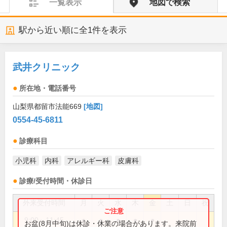
一覧表示
地図で検索
駅から近い順に全
1
件を表示
武井クリニック
所在地・電話番号
山梨県都留市法能669
[地図]
0554-45-6811
診療科目
小児科
内科
アレルギー科
皮膚科
診療/受付時間・休診日
外来受付時間
月
火
水
木
金
土
日
祝
9:00～11:45
●
●
●
●
●
お盆(8月中旬)は休診・休業の場合があります。来院前