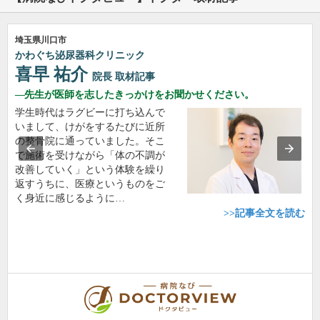
埼玉県川口市
かわぐち泌尿器科クリニック
喜早 祐介
院長
取材記事
先生が医師を志したきっかけをお聞かせください。
学生時代はラグビーに打ち込んで
いまして、けがをするたびに近所
の整骨院に通っていました。そこ
で施術を受けながら「体の不調が
改善していく」という体験を繰り
返すうちに、医療というものをご
く身近に感じるように…
>>記事全文を読む