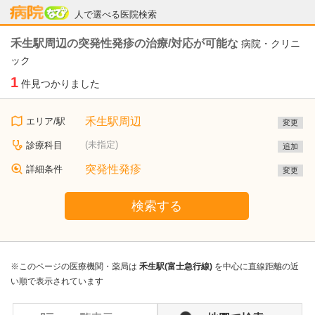
病院なび
人で選べる医院検索
禾生駅周辺の突発性発疹の治療/対応が可能な
病院・クリニ
ック
1
件見つかりました
禾生駅周辺
エリア/駅
変更
(未指定)
診療科目
追加
突発性発疹
詳細条件
変更
検索する
※このページの医療機関・薬局は
禾生駅(富士急行線)
を中心に直線距離の近
い順で表示されています