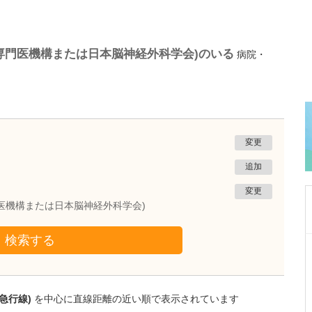
専門医機構または日本脳神経外科学会)のいる
病院・
変更
追加
変更
医機構または日本脳神経外科学会)
検索する
栃木県宇都宮市
渡辺歯科医院
渡邊 武夫
院長
取材記事
急行線)
を中心に直線距離の近い順で表示されています
先生が日々の診療で心がけていることを教えて