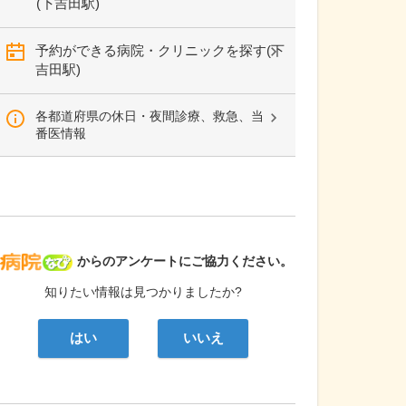
(下吉田駅)
予約ができる病院・クリニックを探す(下
吉田駅)
各都道府県の休日・夜間診療、救急、当
番医情報
病院なび
からのアンケートにご協力ください。
知りたい情報は見つかりましたか?
はい
いいえ