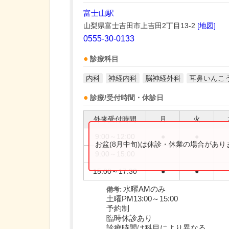
富士山駅
山梨県富士吉田市上吉田2丁目13-2
[地図]
0555-30-0133
診療科目
内科
神経内科
脳神経外科
耳鼻いんこ
診療/受付時間・休診日
外来受付時間
月
火
9:00～12:00
●
●
お盆(8月中旬)は休診・休業の場合があ
9:00～15:00
15:00～17:30
●
●
水曜AMのみ
備考:
土曜PM13:00～15:00
予約制
臨時休診あり
診療時間は科目により異なる