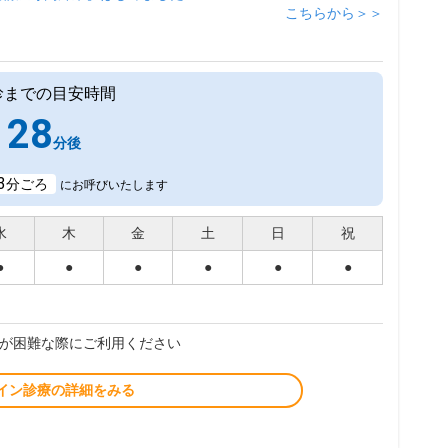
こちらから＞＞
診までの目安時間
28
分後
3
分ごろ
にお呼びいたします
水
木
金
土
日
祝
●
●
●
●
●
●
が困難な際にご利用ください
イン診療の詳細をみる