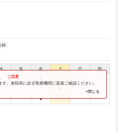
う科
水
木
金
土
日
祝
●
●
ります。来院前に必ず医療機関に直接ご確認ください。
●
×閉じる
●