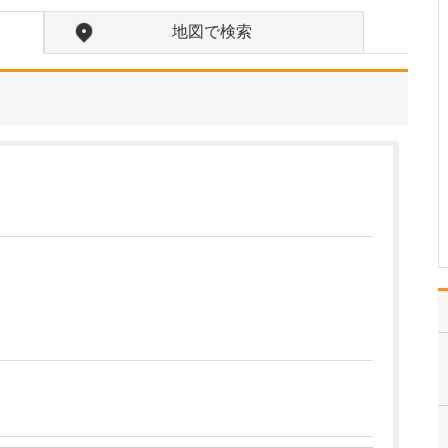
ください。
当院では、歯科の領域に
地図で検索
関してはオールラウンド
に対応していますが、ど
のような治療を行う場合
でも、常に「患者さんの
立場に立つこと」を大切
にしています。私自身、
病院を受診した際に「こ
うしてくれたらうれしい
な…
>>記事全文を読む