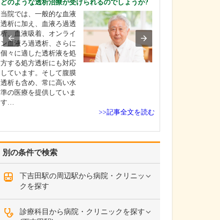
どのような透析治療が受けられるのでしょうか?
うですね。
当院では、一般的な血液
専門的な検査か
透析に加え、血液ろ過透
治療までを院内
析、血液吸着、オンライ
て行える体制を
ン血液ろ過透析、さらに
ます。具体的には
個々に適した透析液を処
査、レントゲン
方する処方透析にも対応
査、膀胱鏡検査
しています。そして腹膜
(エコー)検査、
透析も含め、常に高い水
定、血液検査、尿
準の医療を提供していま
性・沈査)など、
す…
>>記事全文を読む
別の条件で検索
下吉田駅の周辺駅から病院・クリニッ
クを探す
診療科目から病院・クリニックを探す