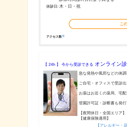
木・日・祝
休診日:
こ
※
アクセス数
オンライン診
【 24h 】 今から受診できる
急な発熱や風邪などの体調
ご自宅・オフィスで受診出
お薬はお近くの薬局、宅配
登園許可証・診断書も発行
【夜間休日・全国エリア】
【健康保険適用】
【アレルギー・