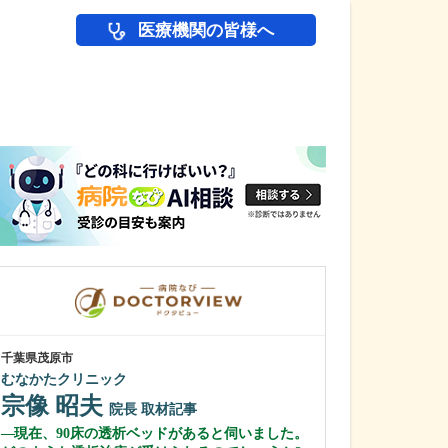
医療機関の皆様へ
医師(ドクター)の
千葉県茂原市
神奈川県横浜市港北
むなかたクリニック
綱島公園坂クリ
宗像 昭夫
清水 俊洋
院長
取材記事
現在、90床の透析ベッドがあると伺いました。
貴院は総合病院