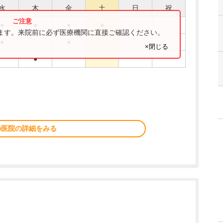
水
木
金
土
日
祝
●
●
●
●
ります。来院前に必ず医療機関に直接ご確認ください。
●
●
×閉じる
●
の医院の詳細をみる