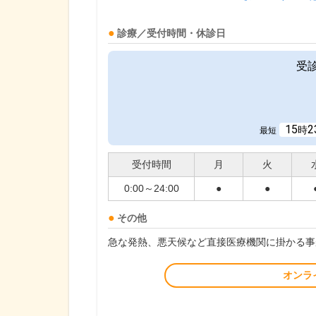
診療／受付時間・休診日
受
15
2
時
最短
受付時間
月
火
0:00～24:00
●
●
その他
急な発熱、悪天候など直接医療機関に掛かる事
オンラ