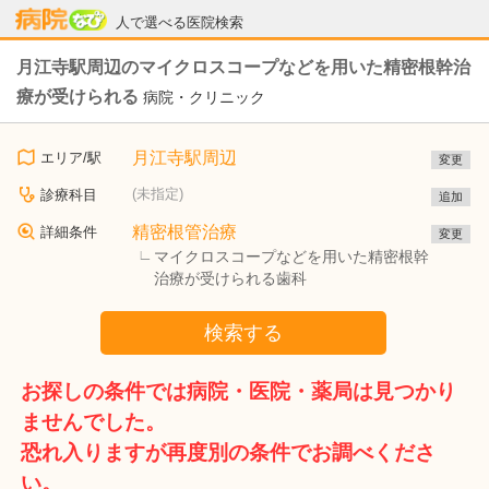
病院なび
人で選べる医院検索
月江寺駅周辺のマイクロスコープなどを用いた精密根幹治
療が受けられる
病院・クリニック
月江寺駅周辺
エリア/駅
変更
(未指定)
診療科目
追加
精密根管治療
詳細条件
変更
マイクロスコープなどを用いた精密根幹
治療が受けられる歯科
検索する
お探しの条件では病院・医院・薬局は見つかり
ませんでした。
恐れ入りますが再度別の条件でお調べくださ
い。