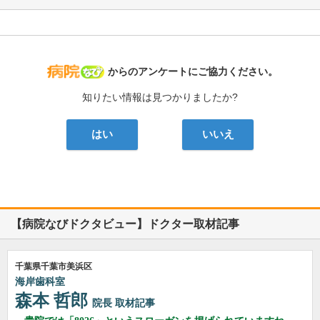
病院なび
からのアンケートにご協力ください。
知りたい情報は見つかりましたか?
はい
いいえ
【病院なびドクタビュー】ドクター取材記事
千葉県千葉市美浜区
海岸歯科室
森本 哲郎
院長
取材記事