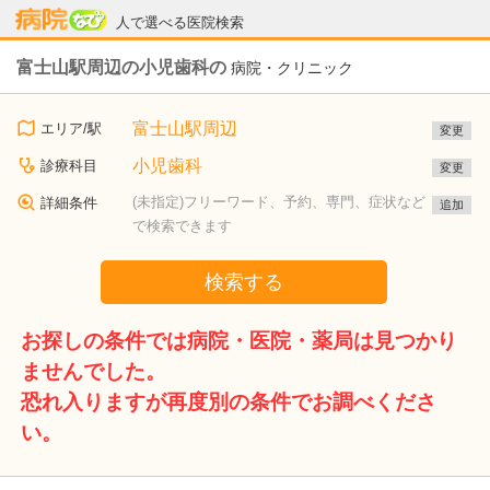
病院なび
人で選べる医院検索
富士山駅周辺の小児歯科の
病院・クリニック
富士山駅周辺
エリア/駅
変更
小児歯科
診療科目
変更
(未指定)フリーワード、予約、専門、症状など
詳細条件
追加
で検索できます
検索する
お探しの条件では病院・医院・薬局は見つかり
ませんでした。
恐れ入りますが再度別の条件でお調べくださ
い。