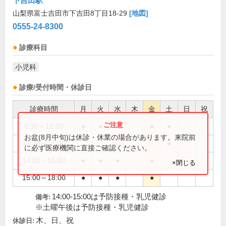
下吉田駅
山梨県富士吉田市下吉田8丁目18-29
[地図]
0555-24-8300
診療科目
小児科
診療/受付時間・休診日
診療時間
月
火
水
木
金
土
日
祝
8:30～12:00
●
●
●
●
●
お盆(8月中旬)は休診・休業の場合があります。来院前
13:30～15:00
●
に必ず医療機関に直接ご確認ください。
14:00～15:00
●
●
●
●
×閉じる
15:00～18:00
●
●
●
●
14:00-15:00は予防接種・乳児健診
備考:
※土曜午後は予防接種・乳児健診
木、日、祝
休診日: