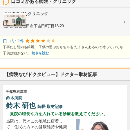
口コミがある病院・クリニック
つゆきこどもクリニック
小児科
山梨県富士吉田市下吉田8丁目18-29
4
口コミ: 1件
丁寧だし院内も綺麗。 子供の遊ぶおもちゃも たくさんあるので待っていても
子供は飽きない。
続きを読む
【病院なびドクタビュー】ドクター取材記事
千葉県君津市
鈴木病院
鈴木 研也
院長
取材記事
貴院の特長や力を入れている診療を教えてください。
当院は、代々この地域に密着し
て、住民の方々の健康維持や健康