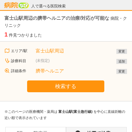
病院なび
人で選べる医院検索
富士山駅周辺の臍帯ヘルニアの治療/対応が可能な
病院・ク
リニック
1
件見つかりました
富士山駅周辺
エリア/駅
変更
(未指定)
診療科目
追加
臍帯ヘルニア
詳細条件
変更
検索する
※このページの医療機関・薬局は
富士山駅(富士急行線)
を中心に直線距離の
近い順で表示されています