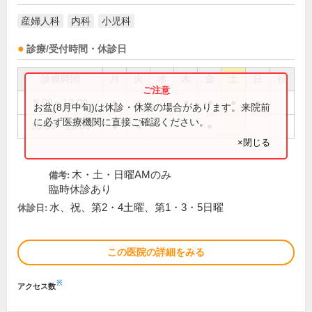
産婦人科
内科
小児科
診療/受付時間・休診日
診療時間
月
火
水
木
金
土
日
祝
9:00～12:00
●
●
●
●
●
●
お盆(8月中旬)は休診・休業の場合があります。来院前
に必ず医療機関に直接ご確認ください。
16:00～18:00
●
●
●
×閉じる
木・土・日曜AMのみ
備考:
臨時休診あり
水、祝、第2・4土曜、第1・3・5日曜
休診日:
この医院の詳細をみる
※
アクセス数