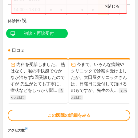
×閉じる
14:30～18:00
●
●
●
●
祝
休診日:
初診・再診受付
口コミ
内科を受診しました。 熱
今まで、いろんな病院や
はなく、喉の不快感でなか
クリニックで診察を受けまし
なか治らず3回受診したので
たが、大田屋クリニックさん
すが 先生がとても丁寧に、
は、日曜日に受付して頂ける
症状などをしっかり聞...
のもですが、先生の人...
も
もっ
っと読む
と読む
この医院の詳細をみる
※
アクセス数