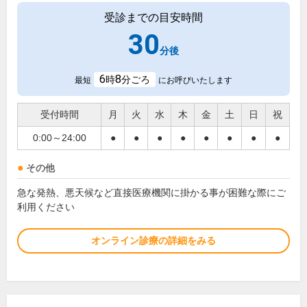
受診までの目安時間
30
分後
6
8
時
分ごろ
最短
にお呼びいたします
受付時間
月
火
水
木
金
土
日
祝
0:00～24:00
●
●
●
●
●
●
●
●
その他
急な発熱、悪天候など直接医療機関に掛かる事が困難な際にご
利用ください
オンライン診療の詳細をみる