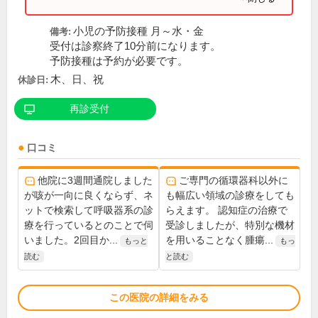
小児の予防接種 月～水・金
備考:
受付は診察終了10分前になります。
予防接種は予約が必要です。
木、日、祝
休診日:
再診受付
口コミ
他院に3週間通院しました
ご専門の循環器科以外に
が咳が一向に良くならず、ネ
も幅広い領域の診療をしても
ットで検索して呼吸器系の診
らえます。 認知症の治療で
療を行っているとのことで伺
受診しましたが、特別な機材
いました。2回目か...
を用いることなく腫瘍...
もっと
もっ
読む
と読む
この医院の詳細をみる