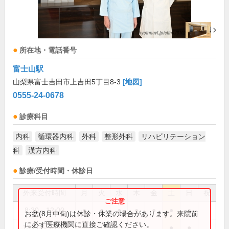
所在地・電話番号
富士山駅
山梨県富士吉田市上吉田5丁目8-3
[地図]
0555-24-0678
診療科目
内科
循環器内科
外科
整形外科
リハビリテーション
科
漢方内科
診療/受付時間・休診日
外来受付時間
月
火
水
木
金
土
日
祝
8:30～12:00
●
●
●
●
●
●
●
お盆(8月中旬)は休診・休業の場合があります。来院前
に必ず医療機関に直接ご確認ください。
13:00～16:00
●
●