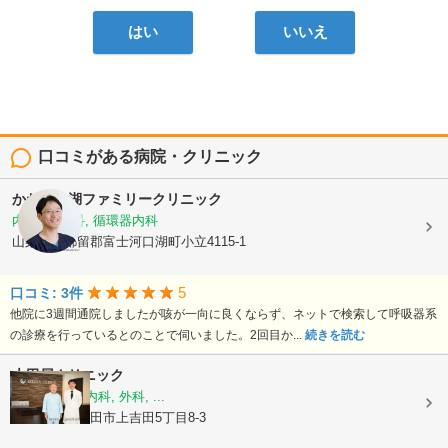
はい
いいえ
口コミがある病院・クリニック
かわぐち湖ファミリークリニック
内科, 小児科, 循環器内科
山梨県南都留郡富士河口湖町小立4115-1
5
口コミ: 3件
他院に3週間通院しましたが咳が一向に良くならず、ネットで検索して呼吸器系
の診療を行っているとのことで伺いました。2回目か...
続きを読む
大田屋クリニック
内科, 循環器内科, 外科, ...
山梨県富士吉田市上吉田5丁目8-3