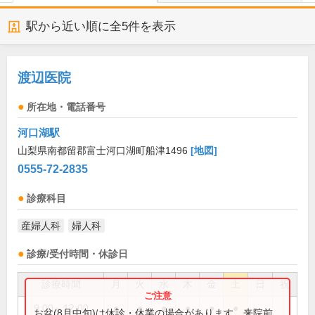
駅から近い順に全
5
件を表示
渡辺医院
所在地・電話番号
河口湖駅
山梨県南都留郡富士河口湖町船津1496
[地図]
0555-72-2835
診療科目
産婦人科
婦人科
診療/受付時間・休診日
診療時間
月
火
水
木
金
土
日
祝
9:00～12:00
●
●
●
●
●
●
お盆(8月中旬)は休診・休業の場合があります。来院前