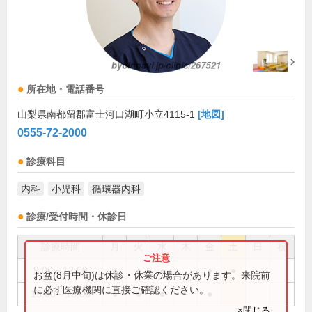
所在地・電話番号
山梨県南都留郡富士河口湖町小立4115-1
[地図]
0555-72-2000
診療科目
内科
小児科
循環器内科
診療/受付時間・休診日
診療時間
月
火
水
木
金
土
日
祝
9:00～12:00
●
●
●
●
●
お盆(8月中旬)は休診・休業の場合があります。来院前
に必ず医療機関に直接ご確認ください。
15:00～18:00
●
●
●
●
×閉じる