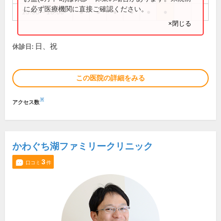
に必ず医療機関に直接ご確認ください。
15:00～18:00
●
●
●
●
●
●
×閉じる
日、祝
休診日:
この医院の詳細をみる
※
アクセス数
かわぐち湖ファミリークリニック
3
口コミ
件