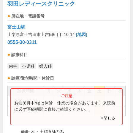
羽田レディースクリニック
所在地・電話番号
富士山駅
山梨県富士吉田市上吉田6丁目10-14
[地図]
0555-30-0311
診療科目
内科
小児科
婦人科
診療/受付時間・休診日
診療時間
月
火
水
木
金
土
日
祝
8:30～13:00
●
●
●
●
●
●
お盆(8月中旬)は休診・休業の場合があります。来院前
に必ず医療機関に直接ご確認ください。
14:30～19:00
●
●
●
●
×閉じる
木・土曜AMのみ
備考: