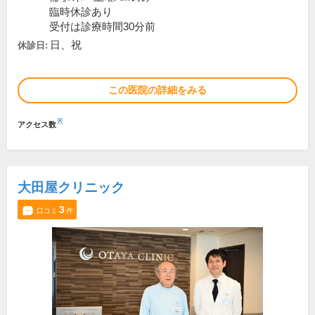
臨時休診あり
受付は診療時間30分前
日、祝
休診日:
この医院の詳細をみる
※
アクセス数
大田屋クリニック
3
口コミ
件