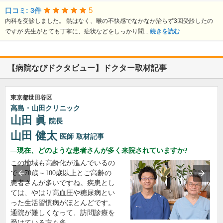
5
口コミ: 3件
内科を受診しました。 熱はなく、喉の不快感でなかなか治らず3回受診したの
ですが 先生がとても丁寧に、症状などをしっかり聞...
続きを読む
【病院なびドクタビュー】ドクター取材記事
東京都世田谷区
高島・山田クリニック
山田 眞
院長
山田 健太
医師
取材記事
現在、どのような患者さんが多く来院されていますか?
この地域も高齢化が進んでいるの
で、70歳～100歳以上とご高齢の
患者さんが多いですね。疾患とし
ては、やはり高血圧や糖尿病とい
った生活習慣病がほとんどです。
通院が難しくなって、訪問診療を
受けている方も多…