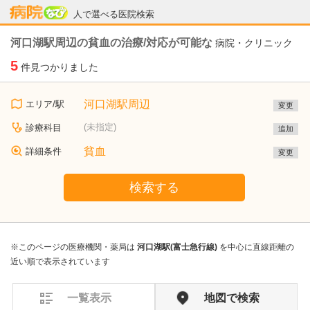
病院なび
人で選べる医院検索
河口湖駅周辺の貧血の治療/対応が可能な
病院・クリニック
5
件見つかりました
河口湖駅周辺
エリア/駅
変更
(未指定)
診療科目
追加
貧血
詳細条件
変更
検索する
※このページの医療機関・薬局は
河口湖駅(富士急行線)
を中心に直線距離の
近い順で表示されています
一覧表示
地図で検索