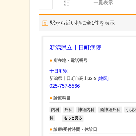
一覧表示
駅から近い順に全
1
件を表示
新潟県立十日町病院
所在地・電話番号
十日町駅
新潟県十日町市高山32-9
[地図]
025-757-5566
診療科目
内科
外科
神経内科
脳神経外科
小児
科
...
もっと見る
診療/受付時間・休診日