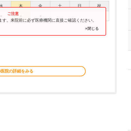
水
木
金
土
日
祝
●
●
●
ります。来院前に必ず医療機関に直接ご確認ください。
×閉じる
の医院の詳細をみる