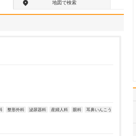
地図で検索
患者さんの症状や困りご
と、悩みなどをよく聴い
て、何を求めているのか
を把握することに努めて
います。その上で、患者
さんが当院に期待される
ことに、もう一つプラス
アルファして、その方に
とってより良い治療を提
供…
>>記事全文を読む
科
整形外科
泌尿器科
産婦人科
眼科
耳鼻いんこう