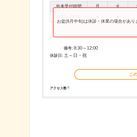
外来受付時間
月
火
8:30～12:00
●
●
お盆(8月中旬)は休診・休業の場合があ
8:30～12:00
備考:
土～日・祝
休診日:
こ
※
アクセス数