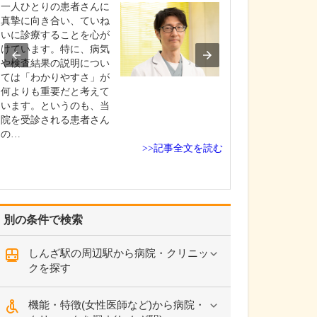
一人ひとりの患者さんに
プライマリ・ケ
真摯に向き合い、ていね
していますので
いに診療することを心が
胃腸の不調とい
けています。特に、病気
的な症状から、
や検査結果の説明につい
まい、認知症な
ては「わかりやすさ」が
経領域まで幅広
何よりも重要だと考えて
ています。なか
います。というのも、当
「脳卒中予防」
院を受診される患者さん
る診療に力を入
の…
す。…
>>記事全文を読む
別の条件で検索
しんざ駅の周辺駅から病院・クリニッ
クを探す
機能・特徴(女性医師など)から病院・