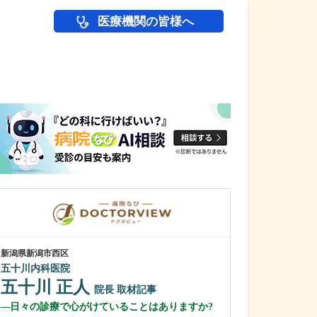
医療機関の皆様へ
医師(ドクター)の
新潟県新潟市西区
新潟県柏崎市
五十川内科医院
樋󠄀口内科医院扇
五十川 正人
樋󠄀口 真也
院長
取材記事
日々の診療で心がけていることはありますか?
貴院の特長を教