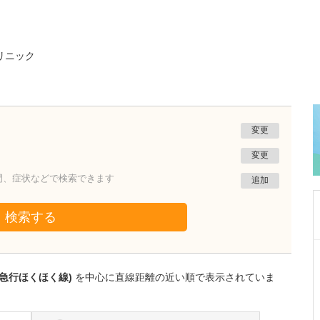
リニック
変更
変更
門、症状などで検索できます
追加
検索する
東京都渋谷区
代々木クリニック
越急行ほくほく線)
を中心に直線距離の近い順で表示されていま
権東 容秀
医師
取材記事
日々の診療で心がけていることはありますか?