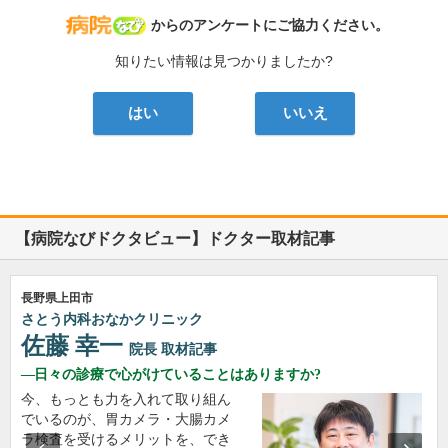
病院なび
からのアンケートにご協力ください。
知りたい情報は見つかりましたか?
はい
いいえ
【病院なびドクタビュー】ドクター取材記事
長野県上田市
さとう内科おなかクリニック
佐藤 幸一
院長
取材記事
日々の診療で心がけていることはありますか?
今、もっとも力を入れて取り組ん
でいるのが、胃カメラ・大腸カメ
ラ検査を受けるメリットを、でき