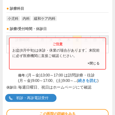
診療科目
小児科
内科
緩和ケア内科
診療/受付時間・休診日
診療時間
月
火
水
木
金
土
日
祝
9:00～12:00
●
●
●
●
●
●
お盆(8月中旬)は休診・休業の場合があります。来院前
に必ず医療機関に直接ご確認ください。
×閉じる
(月～金)13:00～17:00 は訪問診療・往診
備考:
(月～金)9:00～17:00、(土)9:00～...(
続きを読む
)
毎週日曜日、祝日はホームページにて確認
休診日:
初診・再診電話受付
この医院の詳細をみる