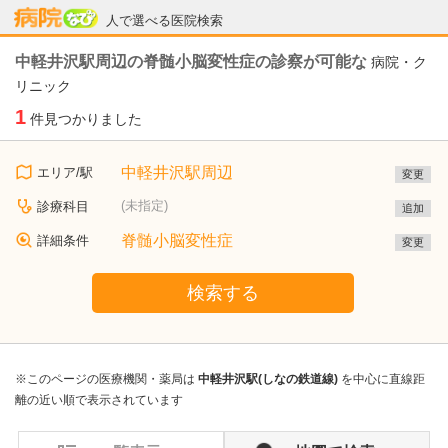
病院なび
人で選べる医院検索
中軽井沢駅周辺の脊髄小脳変性症の診察が可能な
病院・ク
リニック
1
件見つかりました
中軽井沢駅周辺
エリア/駅
変更
(未指定)
診療科目
追加
脊髄小脳変性症
詳細条件
変更
検索する
※このページの医療機関・薬局は
中軽井沢駅(しなの鉄道線)
を中心に直線距
離の近い順で表示されています