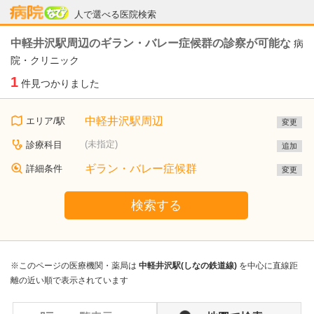
病院なび
人で選べる医院検索
中軽井沢駅周辺のギラン・バレー症候群の診察が可能な
病
院・クリニック
1
件見つかりました
中軽井沢駅周辺
エリア/駅
変更
(未指定)
診療科目
追加
ギラン・バレー症候群
詳細条件
変更
検索する
※このページの医療機関・薬局は
中軽井沢駅(しなの鉄道線)
を中心に直線距
離の近い順で表示されています