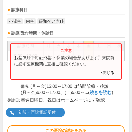
診療科目
小児科
内科
緩和ケア内科
診療/受付時間・休診日
診療時間
月
火
水
木
金
土
日
祝
9:00～12:00
●
●
●
●
●
●
お盆(8月中旬)は休診・休業の場合があります。来院前
に必ず医療機関に直接ご確認ください。
×閉じる
(月～金)13:00～17:00 は訪問診療・往診
備考:
(月～金)9:00～17:00、(土)9:00～...(
続きを読む
)
毎週日曜日、祝日はホームページにて確認
休診日:
初診・再診電話受付
この医院の詳細をみる