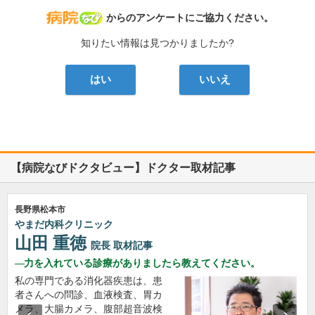
病院なび
からのアンケートにご協力ください。
知りたい情報は見つかりましたか?
はい
いいえ
【病院なびドクタビュー】ドクター取材記事
長野県松本市
やまだ内科クリニック
山田 重徳
院長
取材記事
力を入れている診療がありましたら教えてください。
私の専門である消化器疾患は、患
者さんへの問診、血液検査、胃カ
メラ、大腸カメラ、腹部超音波検