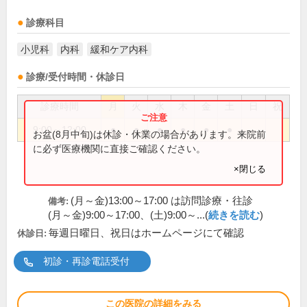
診療科目
小児科
内科
緩和ケア内科
診療/受付時間・休診日
診療時間
月
火
水
木
金
土
日
祝
9:00～12:00
●
●
●
●
●
●
お盆(8月中旬)は休診・休業の場合があります。来院前
に必ず医療機関に直接ご確認ください。
×閉じる
(月～金)13:00～17:00 は訪問診療・往診
備考:
(月～金)9:00～17:00、(土)9:00～...(
続きを読む
)
毎週日曜日、祝日はホームページにて確認
休診日:
初診・再診電話受付
この医院の詳細をみる