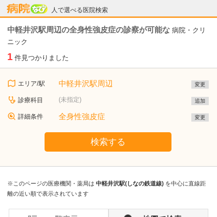
病院なび
人で選べる医院検索
中軽井沢駅周辺の全身性強皮症の診察が可能な
病院・クリ
ニック
1
件見つかりました
中軽井沢駅周辺
エリア/駅
変更
(未指定)
診療科目
追加
全身性強皮症
詳細条件
変更
検索する
※このページの医療機関・薬局は
中軽井沢駅(しなの鉄道線)
を中心に直線距
離の近い順で表示されています