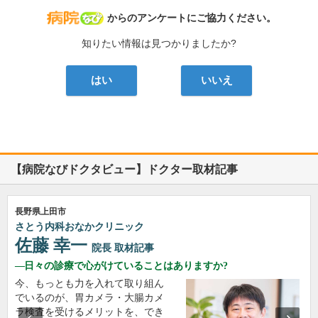
病院なび
からのアンケートにご協力ください。
知りたい情報は見つかりましたか?
はい
いいえ
【病院なびドクタビュー】ドクター取材記事
長野県上田市
さとう内科おなかクリニック
佐藤 幸一
院長
取材記事
日々の診療で心がけていることはありますか?
今、もっとも力を入れて取り組ん
でいるのが、胃カメラ・大腸カメ
ラ検査を受けるメリットを、でき