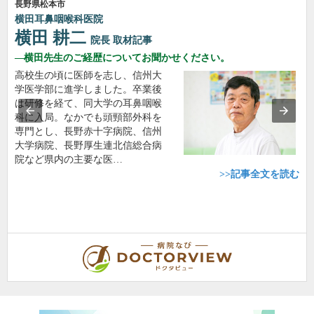
長野県松本市
横田耳鼻咽喉科医院
横田 耕二
院長
取材記事
横田先生のご経歴についてお聞かせください。
高校生の頃に医師を志し、信州大
学医学部に進学しました。卒業後
は研修を経て、同大学の耳鼻咽喉
科に入局。なかでも頭頸部外科を
専門とし、長野赤十字病院、信州
大学病院、長野厚生連北信総合病
院など県内の主要な医…
>>記事全文を読む