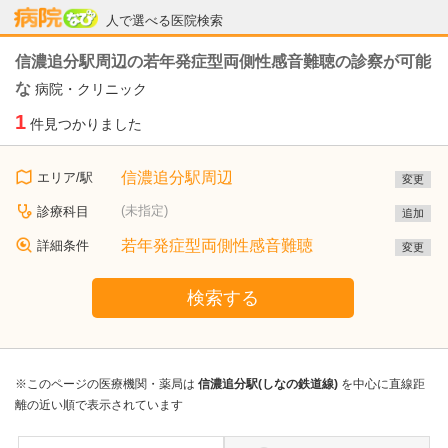
病院なび
人で選べる医院検索
信濃追分駅周辺の若年発症型両側性感音難聴の診察が可能
な
病院・クリニック
1
件見つかりました
信濃追分駅周辺
エリア/駅
変更
(未指定)
診療科目
追加
若年発症型両側性感音難聴
詳細条件
変更
検索する
※このページの医療機関・薬局は
信濃追分駅(しなの鉄道線)
を中心に直線距
離の近い順で表示されています