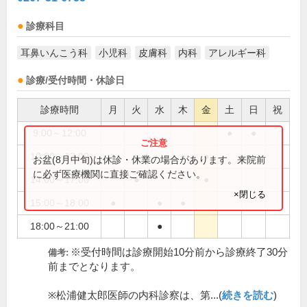
診療科目
耳鼻いんこう科
小児科
皮膚科
内科
アレルギー科
診療/受付時間・休診日
診療時間
月
火
水
木
金
土
日
祝
9:00～12:00
●
●
10:00～13:00
●
●
●
●
お盆(8月中旬)は休診・休業の場合があります。来院前
に必ず医療機関に直接ご確認ください。
14:00～17:00
●
●
×閉じる
15:00～18:00
●
●
●
18:00～21:00
●
※受付時間は診療開始10分前から診療終了30分
備考:
前までとなります。
※松浦健太郎医師の内科診察は、第...(
続きを読む
)