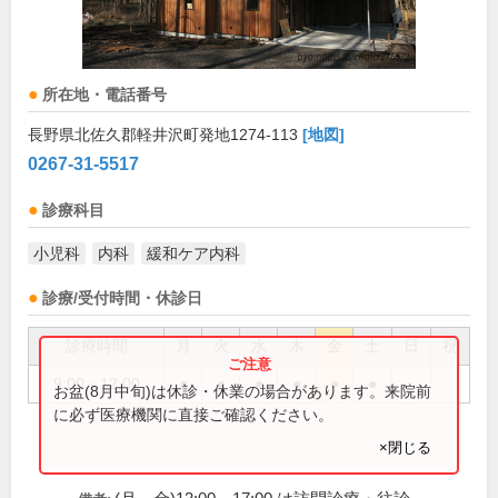
所在地・電話番号
長野県北佐久郡軽井沢町発地1274-113
[地図]
0267-31-5517
診療科目
小児科
内科
緩和ケア内科
診療/受付時間・休診日
診療時間
月
火
水
木
金
土
日
祝
9:00～12:00
●
●
●
●
●
●
お盆(8月中旬)は休診・休業の場合があります。来院前
に必ず医療機関に直接ご確認ください。
×閉じる