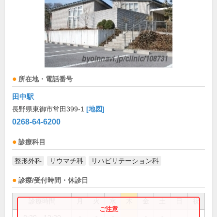
所在地・電話番号
田中駅
長野県東御市常田399-1
[地図]
0268-64-6200
診療科目
整形外科
リウマチ科
リハビリテーション科
診療/受付時間・休診日
診療時間
月
火
水
木
金
土
日
祝