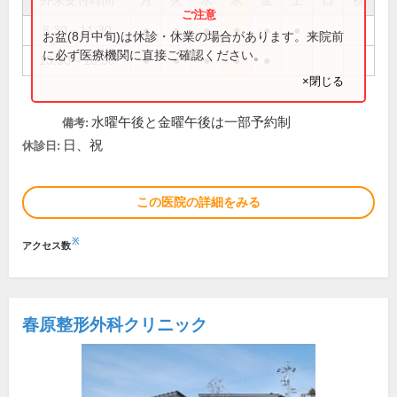
外来受付時間
月
火
水
木
金
土
日
祝
8:30～11:30
●
●
●
●
●
●
お盆(8月中旬)は休診・休業の場合があります。来院前
に必ず医療機関に直接ご確認ください。
13:30～16:30
●
●
●
●
●
×閉じる
水曜午後と金曜午後は一部予約制
備考:
日、祝
休診日:
この医院の詳細をみる
※
アクセス数
春原整形外科クリニック