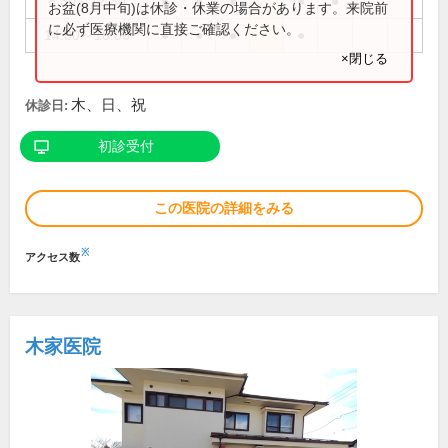
8:30～12:30
●
●
●
●
●
お盆(8月中旬)は休診・休業の場合があります。来院前
に必ず医療機関に直接ご確認ください。
14:00～18:00
●
●
●
●
×閉じる
木、日、祝
休診日:
初診受付
この医院の詳細をみる
※
アクセス数
木家医院