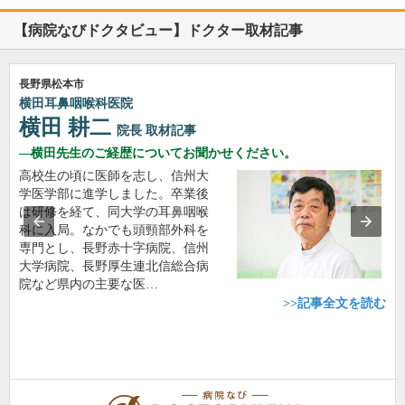
【病院なびドクタビュー】ドクター取材記事
長野県松本市
横田耳鼻咽喉科医院
横田 耕二
院長
取材記事
横田先生のご経歴についてお聞かせください。
高校生の頃に医師を志し、信州大
学医学部に進学しました。卒業後
は研修を経て、同大学の耳鼻咽喉
科に入局。なかでも頭頸部外科を
専門とし、長野赤十字病院、信州
大学病院、長野厚生連北信総合病
院など県内の主要な医…
>>記事全文を読む