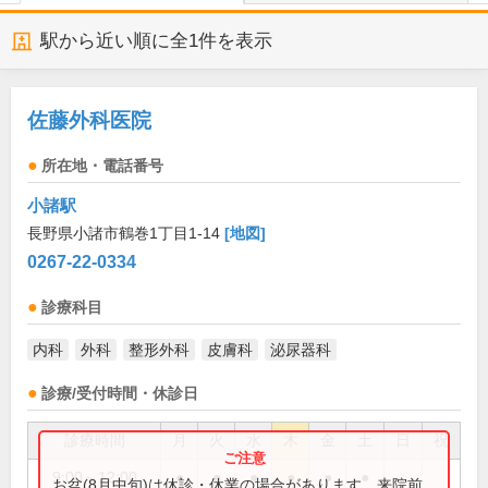
駅から近い順に全
1
件を表示
佐藤外科医院
所在地・電話番号
小諸駅
長野県小諸市鶴巻1丁目1-14
[地図]
0267-22-0334
診療科目
内科
外科
整形外科
皮膚科
泌尿器科
診療/受付時間・休診日
診療時間
月
火
水
木
金
土
日
祝
9:00～12:00
●
●
●
●
●
●
お盆(8月中旬)は休診・休業の場合があります。来院前