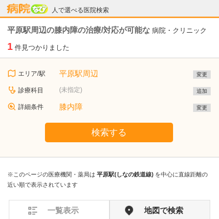
病院なび
人で選べる医院検索
平原駅周辺の膝内障の治療/対応が可能な
病院・クリニック
1
件見つかりました
平原駅周辺
エリア/駅
変更
(未指定)
診療科目
追加
膝内障
詳細条件
変更
検索する
※このページの医療機関・薬局は
平原駅(しなの鉄道線)
を中心に直線距離の
近い順で表示されています
一覧表示
地図で検索