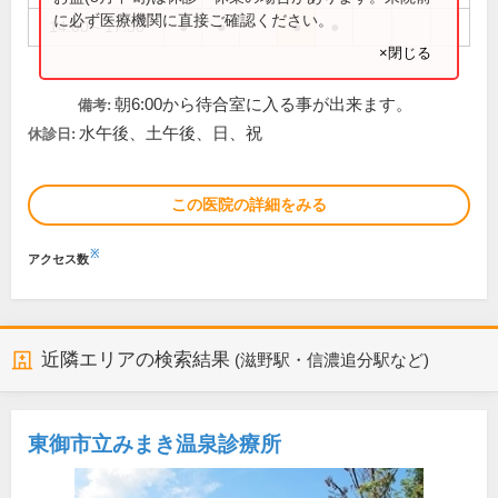
に必ず医療機関に直接ご確認ください。
14:00～17:30
●
●
●
●
×閉じる
朝6:00から待合室に入る事が出来ます。
備考:
水午後、土午後、日、祝
休診日:
この医院の詳細をみる
※
アクセス数
近隣エリアの検索結果
(滋野駅・信濃追分駅など)
東御市立みまき温泉診療所