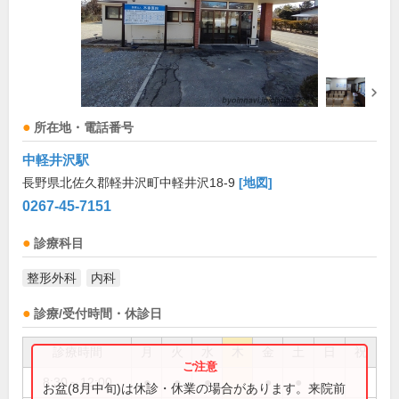
所在地・電話番号
中軽井沢駅
長野県北佐久郡軽井沢町中軽井沢18-9
[地図]
0267-45-7151
診療科目
整形外科
内科
診療/受付時間・休診日
診療時間
月
火
水
木
金
土
日
祝
8:30～12:00
●
●
●
●
●
お盆(8月中旬)は休診・休業の場合があります。来院前