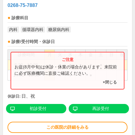
0268-75-7887
診療科目
内科
循環器内科
糖尿病内科
診療/受付時間・休診日
診療時間
月
火
水
木
金
土
日
祝
8:30～12:30
●
●
●
●
●
●
お盆(8月中旬)は休診・休業の場合があります。来院前
に必ず医療機関に直接ご確認ください。
14:30～18:00
●
●
●
●
●
×閉じる
日、祝
休診日:
初診受付
再診受付
この医院の詳細をみる