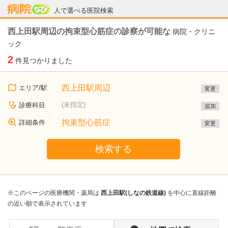
病院なび
人で選べる医院検索
西上田駅周辺の拘束型心筋症の診察が可能な
病院・クリニ
ック
2
件見つかりました
西上田駅周辺
エリア/駅
変更
(未指定)
診療科目
追加
拘束型心筋症
詳細条件
変更
検索する
※このページの医療機関・薬局は
西上田駅(しなの鉄道線)
を中心に直線距離
の近い順で表示されています