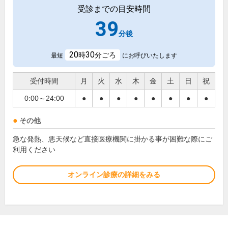
受診までの目安時間
39
分後
20
30
時
分ごろ
最短
にお呼びいたします
受付時間
月
火
水
木
金
土
日
祝
0:00～24:00
●
●
●
●
●
●
●
●
その他
急な発熱、悪天候など直接医療機関に掛かる事が困難な際にご
利用ください
オンライン診療の詳細をみる