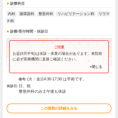
診療科目
内科
循環器科
整形外科
リハビリテーション科
リウマ
チ科
診療/受付時間・休診日
診療時間
月
火
水
木
金
土
日
祝
8:30～11:30
●
●
●
●
●
●
お盆(8月中旬)は休診・休業の場合があります。来院前
に必ず医療機関に直接ご確認ください。
14:30～17:30
●
●
●
●
×閉じる
(火・金)14:30-17:30 は手術です。
備考:
日、祝
休診日:
整形外科のみ土午後も休診
この医院の詳細をみる