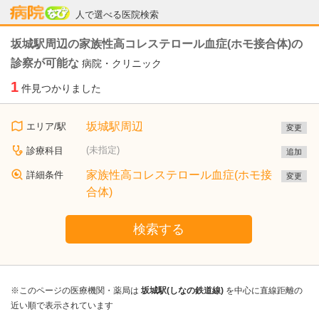
病院なび
人で選べる医院検索
坂城駅周辺の家族性高コレステロール血症(ホモ接合体)の
診察が可能な
病院・クリニック
1
件見つかりました
坂城駅周辺
エリア/駅
変更
(未指定)
診療科目
追加
家族性高コレステロール血症(ホモ接
詳細条件
変更
合体)
検索する
※このページの医療機関・薬局は
坂城駅(しなの鉄道線)
を中心に直線距離の
近い順で表示されています