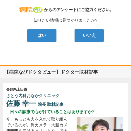
病院なび
からのアンケートにご協力ください。
知りたい情報は見つかりましたか?
はい
いいえ
【病院なびドクタビュー】ドクター取材記事
長野県上田市
さとう内科おなかクリニック
佐藤 幸一
院長
取材記事
日々の診療で心がけていることはありますか?
今、もっとも力を入れて取り組ん
でいるのが、胃カメラ・大腸カメ
ラ検査を受けるメリットを、でき