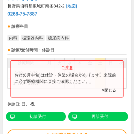
長野県埴科郡坂城町南条842-2
[地図]
0268-75-7887
診療科目
内科
循環器内科
糖尿病内科
診療/受付時間・休診日
診療時間
月
火
水
木
金
土
日
祝
8:30～12:30
●
●
●
●
●
●
お盆(8月中旬)は休診・休業の場合があります。来院前
に必ず医療機関に直接ご確認ください。
14:30～18:00
●
●
●
●
●
×閉じる
日、祝
休診日:
初診受付
再診受付