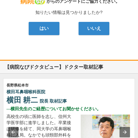
病院なび
からのアンケートにご協力ください。
知りたい情報は見つかりましたか?
はい
いいえ
【病院なびドクタビュー】ドクター取材記事
長野県松本市
横田耳鼻咽喉科医院
横田 耕二
院長
取材記事
横田先生のご経歴についてお聞かせください。
高校生の頃に医師を志し、信州大
学医学部に進学しました。卒業後
は研修を経て、同大学の耳鼻咽喉
科に入局。なかでも頭頸部外科を