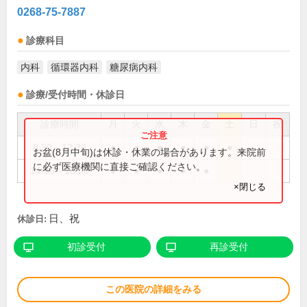
0268-75-7887
診療科目
内科
循環器内科
糖尿病内科
診療/受付時間・休診日
診療時間
月
火
水
木
金
土
日
祝
8:30～12:30
●
●
●
●
●
●
お盆(8月中旬)は休診・休業の場合があります。来院前
に必ず医療機関に直接ご確認ください。
14:30～18:00
●
●
●
●
●
×閉じる
日、祝
休診日:
初診受付
再診受付
この医院の詳細をみる