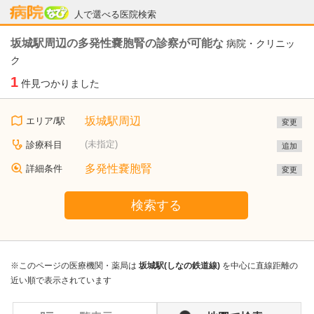
病院なび
人で選べる医院検索
坂城駅周辺の多発性嚢胞腎の診察が可能な
病院・クリニッ
ク
1
件見つかりました
坂城駅周辺
エリア/駅
変更
(未指定)
診療科目
追加
多発性嚢胞腎
詳細条件
変更
検索する
※このページの医療機関・薬局は
坂城駅(しなの鉄道線)
を中心に直線距離の
近い順で表示されています