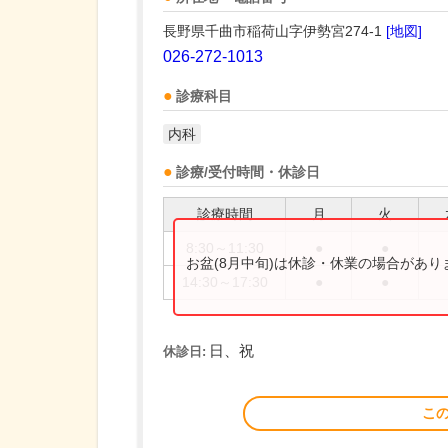
長野県千曲市稲荷山字伊勢宮274-1
[地図]
026-272-1013
診療科目
内科
診療/受付時間・休診日
診療時間
月
火
8:30～11:30
●
●
お盆(8月中旬)は休診・休業の場合があ
14:30～17:30
●
●
日、祝
休診日:
こ