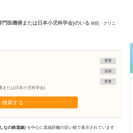
専門医機構または日本小児科学会)のいる
病院・クリニ
変更
追加
変更
構または日本小児科学会)
検索する
長野県松本市
やまだ内科クリニック
山田 重徳
院長
取材記事
しなの鉄道線)
を中心に直線距離の近い順で表示されています
力を入れている診療がありましたら教えてくだ