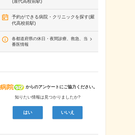
(屋代高校前駅)
予約ができる病院・クリニックを探す(屋
代高校前駅)
各都道府県の休日・夜間診療、救急、当
番医情報
病院なび
からのアンケートにご協力ください。
知りたい情報は見つかりましたか?
はい
いいえ