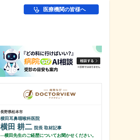
医療機関の皆様へ
医師(ドクター)の
長野県松本市
長野県上田市
横田耳鼻咽喉科医院
さとう内科おな
横田 耕二
佐藤 幸一
院長
取材記事
横田先生のご経歴についてお聞かせください。
日々の診療で心