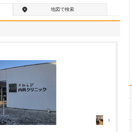
さい。
私の専門である消化器疾
地図で検索
患は、患者さんへの問
診、血液検査、胃カメ
ラ、大腸カメラ、腹部超
音波検査を駆使して早期
発見・早期治療に力を注
いでいます。消化器疾患
は、食道・胃・大腸をは
じめ肝臓・胆道(胆のう・
胆管…
>>記事全文を読む