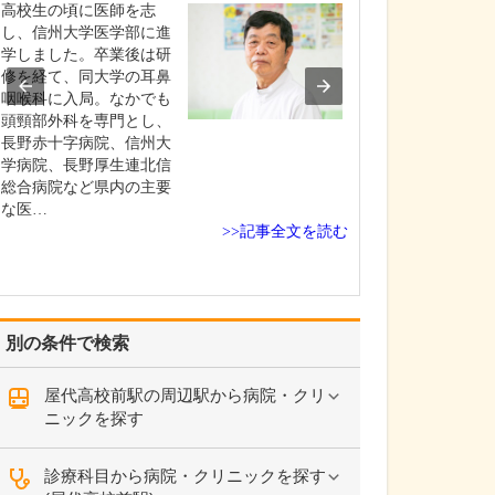
高校生の頃に医師を志
今、もっとも力
し、信州大学医学部に進
取り組んでいる
学しました。卒業後は研
カメラ・大腸カ
修を経て、同大学の耳鼻
を受けるメリッ
咽喉科に入局。なかでも
きるだけ多くの
頭頸部外科を専門とし、
ていただくこと
長野赤十字病院、信州大
「自覚症状がな
学病院、長野厚生連北信
ら、病気じゃな
総合病院など県内の主要
っていらっしゃ
な医…
常に…
>>記事全文を読む
別の条件で検索
屋代高校前駅の周辺駅から病院・クリ
ニックを探す
診療科目から病院・クリニックを探す