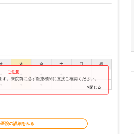
水
木
金
土
日
祝
●
●
●
●
ります。来院前に必ず医療機関に直接ご確認ください。
●
●
●
×閉じる
の医院の詳細をみる