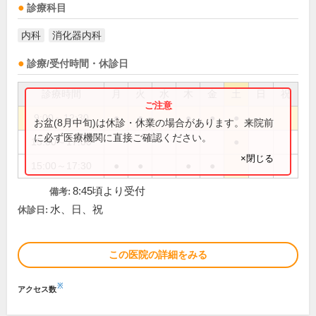
診療科目
内科
消化器内科
診療/受付時間・休診日
診療時間
月
火
水
木
金
土
日
祝
9:00～12:30
●
●
●
●
●
お盆(8月中旬)は休診・休業の場合があります。来院前
に必ず医療機関に直接ご確認ください。
15:00～17:00
●
×閉じる
15:00～17:30
●
●
●
●
8:45頃より受付
備考:
水、日、祝
休診日:
この医院の詳細をみる
※
アクセス数