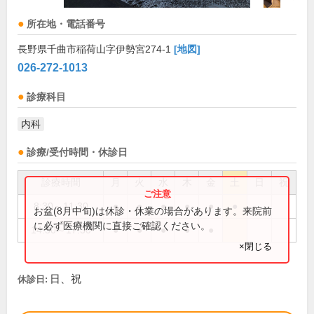
所在地・電話番号
長野県千曲市稲荷山字伊勢宮274-1
[地図]
026-272-1013
診療科目
内科
診療/受付時間・休診日
診療時間
月
火
水
木
金
土
日
祝
8:30～11:30
●
●
●
●
●
●
お盆(8月中旬)は休診・休業の場合があります。来院前
に必ず医療機関に直接ご確認ください。
14:30～17:30
●
●
●
●
●
×閉じる
日、祝
休診日: