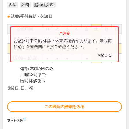
内科
外科
脳神経外科
診療/受付時間・休診日
診療時間
月
火
水
木
金
土
日
祝
8:45～12:30
●
●
●
●
●
お盆(8月中旬)は休診・休業の場合があります。来院前
に必ず医療機関に直接ご確認ください。
8:45～13:00
●
×閉じる
15:00～18:00
●
●
●
●
木曜AMのみ
備考:
土曜13時まで
臨時休診あり
日、祝
休診日:
この医院の詳細をみる
※
アクセス数