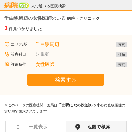
病院なび
人で選べる医院検索
千曲駅周辺の女性医師のいる
病院・クリニック
3
件見つかりました
千曲駅周辺
エリア/駅
変更
(未指定)
診療科目
追加
女性医師
詳細条件
変更
検索する
※このページの医療機関・薬局は
千曲駅(しなの鉄道線)
を中心に直線距離の
近い順で表示されています
一覧表示
地図で検索