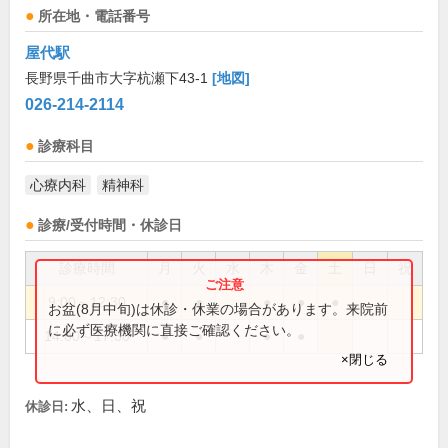
所在地・電話番号
屋代駅
長野県千曲市大字杭瀬下43-1
[地図]
026-214-2114
診療科目
心療内科
精神科
診療/受付時間・休診日
診療時間
月
火
水
木
金
土
日
祝
9:00～12:30
●
●
●
●
●
お盆(8月中旬)は休診・休業の場合があります。来院前
に必ず医療機関に直接ご確認ください。
14:00～17:30
●
●
●
●
×閉じる
水、日、祝
休診日: