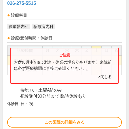
026-275-5515
診療科目
循環器内科
糖尿病内科
診療/受付時間・休診日
診療時間
月
火
水
木
金
土
日
祝
8:30～12:00
●
●
●
●
●
●
お盆(8月中旬)は休診・休業の場合があります。来院前
に必ず医療機関に直接ご確認ください。
14:30～18:00
●
●
●
●
×閉じる
水・土曜AMのみ
備考:
初診受付30分前まで 臨時休診あり
日・祝
休診日:
この医院の詳細をみる