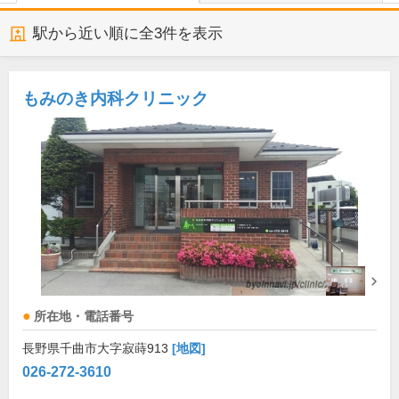
駅から近い順に全
3
件を表示
もみのき内科クリニック
所在地・電話番号
長野県千曲市大字寂蒔913
[地図]
026-272-3610