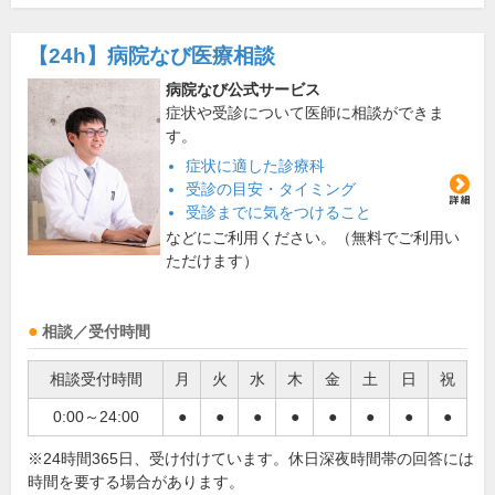
【24h】
病院なび医療相談
病院なび公式サービス
症状や受診について医師に相談ができま
す。
症状に適した診療科
受診の目安・タイミング
受診までに気をつけること
などにご利用ください。（無料でご利用い
ただけます）
相談／受付時間
相談受付時間
月
火
水
木
金
土
日
祝
0:00～24:00
●
●
●
●
●
●
●
●
※24時間365日、受け付けています。休日深夜時間帯の回答には
時間を要する場合があります。