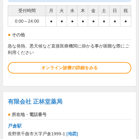
受付時間
月
火
水
木
金
土
日
祝
0:00～24:00
●
●
●
●
●
●
●
●
その他
急な発熱、悪天候など直接医療機関に掛かる事が困難な際にご
利用ください
オンライン診療の詳細をみる
有限会社 正林堂薬局
所在地・電話番号
戸倉駅
長野県千曲市大字戸倉1999-1
[地図]