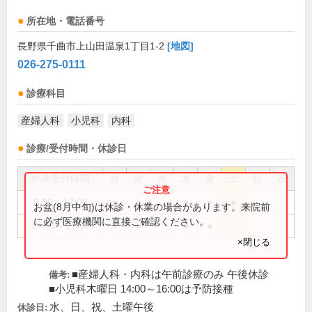
所在地・電話番号
長野県千曲市上山田温泉1丁目1-2
[地図]
026-275-0111
診療科目
産婦人科
小児科
内科
診療/受付時間・休診日
外来受付時間
月
火
水
木
金
土
日
祝
9:00～12:00
●
●
●
●
●
お盆(8月中旬)は休診・休業の場合があります。来院前
に必ず医療機関に直接ご確認ください。
14:00～17:30
●
●
●
●
×閉じる
■産婦人科・内科は午前診療のみ 午後休診
備考:
■小児科木曜日 14:00～16:00は予防接種
水、日、祝、土曜午後
休診日: