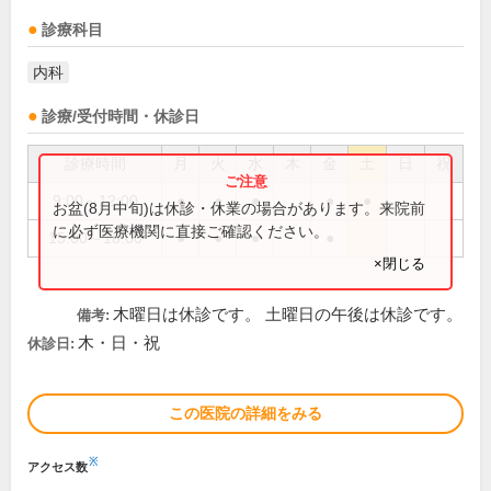
診療科目
内科
診療/受付時間・休診日
診療時間
月
火
水
木
金
土
日
祝
9:00～12:00
●
●
●
●
●
お盆(8月中旬)は休診・休業の場合があります。来院前
に必ず医療機関に直接ご確認ください。
15:00～18:00
●
●
●
●
×閉じる
木曜日は休診です。 土曜日の午後は休診です。
備考:
木・日・祝
休診日:
この医院の詳細をみる
※
アクセス数