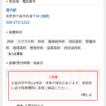
所在地・電話番号
屋代駅
長野県千曲市杭瀬下58
[地図]
026-273-1212
診療科目
内科
リウマチ科
外科
脳神経外科
消化器科
腎臓内
科
循環器科
整形外科
泌尿器科
内分泌内科
...
もっと見る
診療/受付時間・休診日
外来受付時間
月
火
水
木
金
土
日
祝
8:30～12:00
●
●
●
●
●
●
お盆(8月中旬)は休診・休業の場合があります。来院前
に必ず医療機関に直接ご確認ください。
14:00～17:00
●
●
●
●
●
×閉じる
土曜AMのみ
備考: