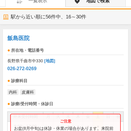
一覧表示
地図で検索
駅から近い順に
56
件中、
16～30件
飯島医院
所在地・電話番号
長野県千曲市中330
[地図]
026-272-0269
診療科目
内科
皮膚科
診療/受付時間・休診日
外来受付時間
月
火
水
木
金
土
日
祝
9:00～12:00
●
●
●
●
●
●
お盆(8月中旬)は休診・休業の場合があります。来院前