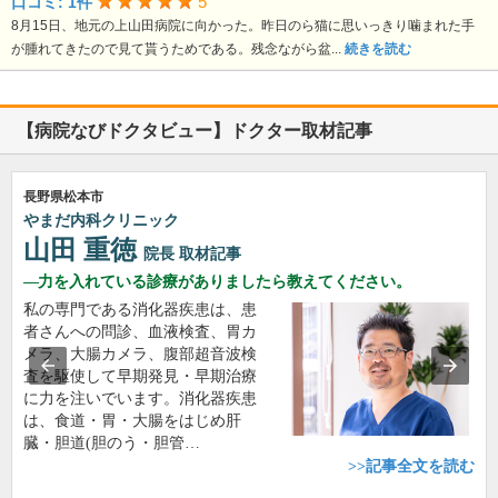
5
口コミ: 1件
8月15日、地元の上山田病院に向かった。昨日のら猫に思いっきり噛まれた手
が腫れてきたので見て貰うためである。残念ながら盆...
続きを読む
【病院なびドクタビュー】ドクター取材記事
長野県松本市
やまだ内科クリニック
山田 重徳
院長
取材記事
力を入れている診療がありましたら教えてください。
私の専門である消化器疾患は、患
者さんへの問診、血液検査、胃カ
メラ、大腸カメラ、腹部超音波検
査を駆使して早期発見・早期治療
に力を注いでいます。消化器疾患
は、食道・胃・大腸をはじめ肝
臓・胆道(胆のう・胆管…
>>記事全文を読む