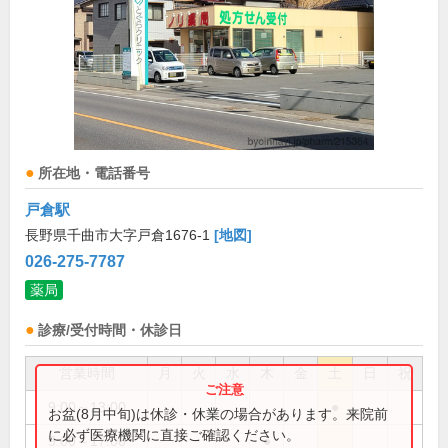
所在地・電話番号
戸倉駅
長野県千曲市大字戸倉1676-1
[地図]
026-275-7787
薬局
診療/受付時間・休診日
営業時間
月
火
水
木
金
土
日
祝
9:00～13:00
●
お盆(8月中旬)は休診・休業の場合があります。来院前
に必ず医療機関に直接ご確認ください。
9:00～17:00
●