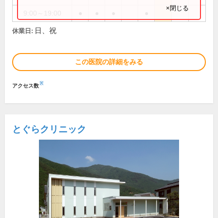
×閉じる
9:00～19:00
●
●
●
●
日、祝
休業日:
この医院の詳細をみる
※
アクセス数
とぐらクリニック