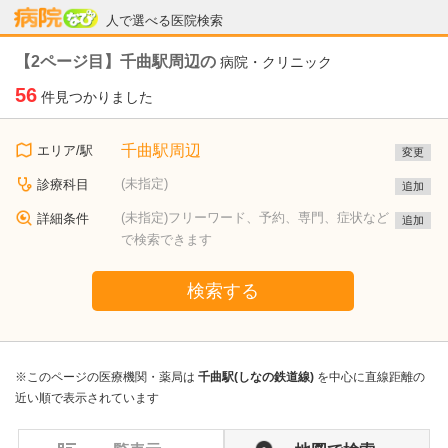
病院なび
人で選べる医院検索
【2ページ目】千曲駅周辺の
病院・クリニック
56
件見つかりました
千曲駅周辺
エリア/駅
変更
(未指定)
診療科目
追加
(未指定)フリーワード、予約、専門、症状など
詳細条件
追加
で検索できます
検索する
※このページの医療機関・薬局は
千曲駅(しなの鉄道線)
を中心に直線距離の
近い順で表示されています