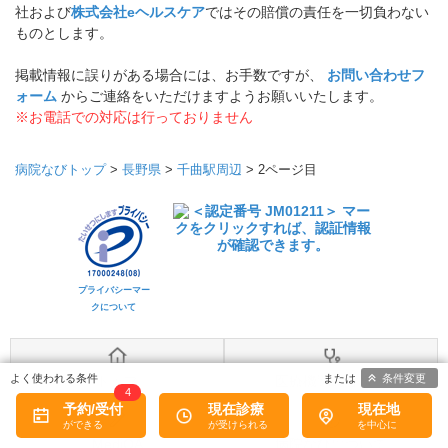
社および
株式会社eヘルスケア
ではその賠償の責任を一切負わない
ものとします。
掲載情報に誤りがある場合には、お手数ですが、
お問い合わせフ
ォーム
からご連絡をいただけますようお願いいたします。
※お電話での対応は行っておりません
病院なびトップ
>
長野県
>
千曲駅周辺
>
2ページ目
プライバシーマー
クについて
条件変更
トップ
医療機関の皆様へ
4
予約/受付
現在診療
現在地
MediQA
病院なびについて