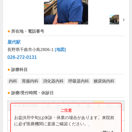
所在地・電話番号
屋代駅
長野県千曲市小島2806-1
[地図]
026-272-0131
診療科目
内科
胃腸内科
消化器内科
呼吸器内科
糖尿病内科
診療/受付時間・休診日
外来受付時間
月
火
水
木
金
土
日
祝
9:00～12:00
●
●
●
●
●
お盆(8月中旬)は休診・休業の場合があります。来院前
に必ず医療機関に直接ご確認ください。
15:00～17:30
●
●
●
●