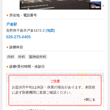
所在地・電話番号
戸倉駅
長野県千曲市戸倉1672-2
[地図]
026-275-0405
診療科目
内科
外科
脳神経外科
診療/受付時間・休診日
診療時間
月
火
水
木
金
土
日
祝
8:45～12:30
●
●
●
●
●
お盆(8月中旬)は休診・休業の場合があります。来院前
に必ず医療機関に直接ご確認ください。
8:45～13:00
●
×閉じる
15:00～18:00
●
●
●
●