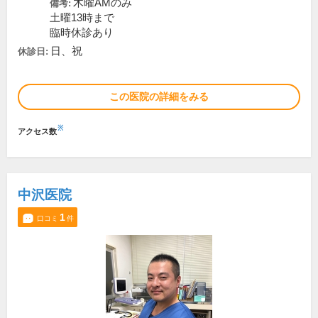
木曜AMのみ
備考:
土曜13時まで
臨時休診あり
日、祝
休診日:
この医院の詳細をみる
※
アクセス数
中沢医院
1
口コミ
件