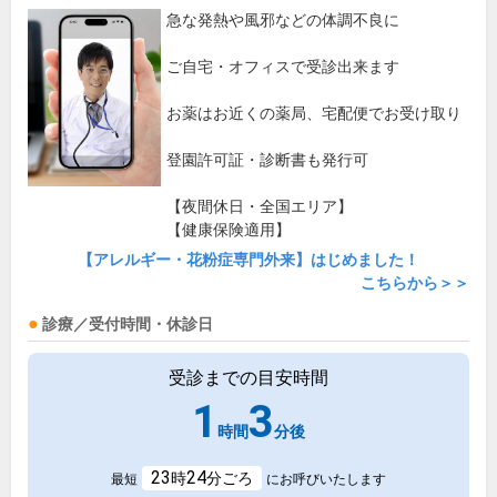
急な発熱や風邪などの体調不良に
ご自宅・オフィスで受診出来ます
お薬はお近くの薬局、宅配便でお受け取り
登園許可証・診断書も発行可
【夜間休日・全国エリア】
【健康保険適用】
【アレルギー・花粉症専門外来】はじめました！
こちらから＞＞
診療／受付時間・休診日
受診までの目安時間
1
3
時間
分後
23
24
時
分ごろ
最短
にお呼びいたします