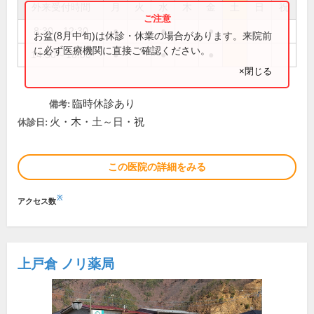
外来受付時間
月
火
水
木
金
土
日
祝
8:30～12:30
●
●
●
お盆(8月中旬)は休診・休業の場合があります。来院前
に必ず医療機関に直接ご確認ください。
14:30～18:00
●
●
●
×閉じる
臨時休診あり
備考:
火・木・土～日・祝
休診日:
この医院の詳細をみる
※
アクセス数
上戸倉 ノリ薬局