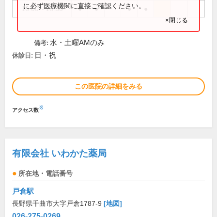
に必ず医療機関に直接ご確認ください。
16:00～18:30
●
●
●
●
×閉じる
水・土曜AMのみ
備考:
日・祝
休診日:
この医院の詳細をみる
※
アクセス数
有限会社 いわかた薬局
所在地・電話番号
戸倉駅
長野県千曲市大字戸倉1787-9
[地図]
026-275-0269