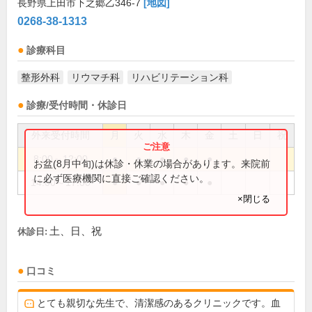
長野県上田市下之郷乙346-7
[地図]
0268-38-1313
診療科目
整形外科
リウマチ科
リハビリテーション科
診療/受付時間・休診日
外来受付時間
月
火
水
木
金
土
日
祝
8:00～12:00
●
●
●
●
●
お盆(8月中旬)は休診・休業の場合があります。来院前
に必ず医療機関に直接ご確認ください。
14:00～17:00
●
●
●
●
●
×閉じる
土、日、祝
休診日:
口コミ
とても親切な先生で、清潔感のあるクリニックです。血