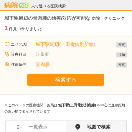
病院なび
人で選べる医院検索
城下駅周辺の骨肉腫の治療/対応が可能な
病院・クリニック
1
件見つかりました
城下駅周辺(上田電鉄別所線)
エリア/駅
変更
(未指定)
診療科目
追加
骨肉腫
詳細条件
変更
検索する
※このページの医療機関・薬局は
城下駅(上田電鉄別所線)
を中心に直線距離
の近い順で表示されています
一覧表示
地図で検索