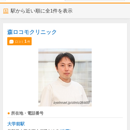
駅から近い順に全
1
件を表示
森ロコモクリニック
1
口コミ
件
所在地・電話番号
大学前駅