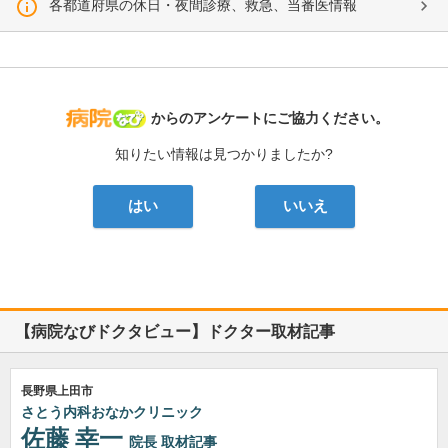
各都道府県の休日・夜間診療、救急、当番医情報
病院なび
からのアンケートにご協力ください。
知りたい情報は見つかりましたか?
はい
いいえ
【病院なびドクタビュー】ドクター取材記事
長野県上田市
さとう内科おなかクリニック
佐藤 幸一
院長
取材記事